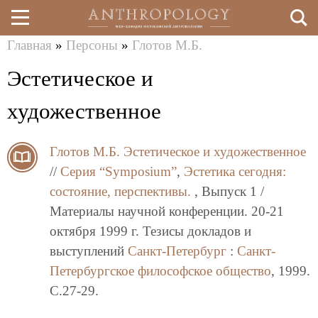
Главная
»
Персоны
»
Глотов М.Б.
Перейти
Вы
Эстетическое и
к
здесь
основному
художественное
содержанию
Глотов М.Б.
Эстетическое и художественное
//
Серия “Symposium”
,
Эстетика сегодня:
состояние, перспективы.
, Выпуск 1 /
Материалы научной конференции. 20-21
октября 1999 г. Тезисы докладов и
выступлений
Санкт-Петербург
:
Санкт-
Петербургское философское общество
, 1999.
C.27-29.