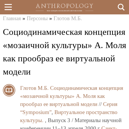
Главная
»
Персоны
»
Глотов М.Б.
Перейти
Вы
Социодинамическая концепция
к
здесь
основному
«мозаичной культуры» А. Моля
содержанию
как прообраз ее виртуальной
модели
Глотов М.Б.
Социодинамическая концепция
«мозаичной культуры» А. Моля как
прообраз ее виртуальной модели
//
Серия
“Symposium”
,
Виртуальное пространство
культуры.
, Выпуск 3 / Материалы научной
конференции 11–13 апреля 2000 г
Санкт-