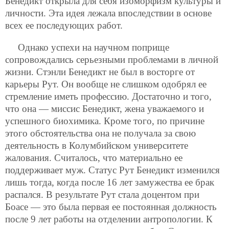
Бенедикт открыла для себя изоморфизм культуры и
личности. Эта идея лежала впоследствии в основе
всех ее последующих работ.
Однако успехи на научном поприще
сопровождались серьезными проблемами в личной
жизни. Стэнли Бенедикт не был в восторге от
карьеры Рут. Он вообще не слишком одобрял ее
стремление иметь профессию. Достаточно и того,
что она — миссис Бенедикт, жена уважаемого и
успешного биохимика. Кроме того, по причине
этого обстоятельства она не получала за свою
деятельность в Колумбийском университете
жалования. Считалось, что материально ее
поддерживает муж. Статус Рут Бенедикт изменился
лишь тогда, когда после 16 лет замужества ее брак
распался. В результате Рут стала доцентом при
Боасе — это была первая ее постоянная должность
после 9 лет работы на отделении антропологии. К