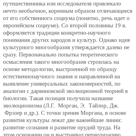
путешественника или исследователя привлекало
нечто необычное, коренным образом отличающееся
от его собственного социума (понятно, речь идет о
европейском социуме). Со второй половины 19 в.
оформляется традиции конкретно-научного
понимания других народов и культур. Однако идея
культурного многообразия утверждается далеко не
сразу. Первоначально попытка теоретического
осмысления такого многообразия строилась на
основе методологии, выстроенной по образцу
естественнонаучного знания и направленной на
выявление универсальных закономерностей, по
аналогии с дарвиновской эволюционной теорией в
биологии. Такая позиция получила название
эволюционизма (Л.Г. Морган, Э. Тайлор, Дж.
Фрэзер и др.). С точки зрения Моргана, в основе
развития культуры лежат две важнейшие линии:
развитие сознания и развитие орудий труда. На
этом основании он и выстраивал периодизацию