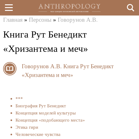
Главная
»
Персоны
»
Говорунов А.В.
Перейти
Вы
Книга Рут Бенедикт
к
здесь
основному
«Хризантема и меч»
содержанию
Говорунов А.В.
Книга Рут Бенедикт
«Хризантема и меч»
***
Биография Рут Бенедикт
Концепция моделей культуры
Концепция «подобающего места»
Этика гири
Человеческие чувства