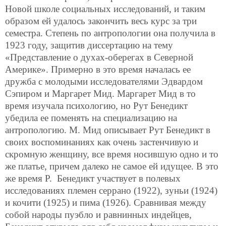
Новой школе социальных исследований, и таким
образом ей удалось закончить весь курс за три
семестра. Степень по антропологии она получила в
1923 году, защитив диссертацию на тему
«Представление о духах-оберегах в Северной
Америке». Примерно в это время началась ее
дружба с молодыми исследователями Эдвардом
Сэпиром и Маргарет Мид. Маргарет Мид в то
время изучала психологию, но Рут Бенедикт
убедила ее поменять на специализацию на
антропологию. М. Мид описывает Рут Бенедикт в
своих воспоминаниях как очень застенчивую и
скромную женщину, все время носившую одно и то
же платье, причем далеко не самое ей идущее. В это
же время Р. Бенедикт участвует в полевых
исследованиях племен серрано (1922), зуньи (1924)
и кочити (1925) и пима (1926). Сравнивая между
собой народы пуэбло и равнинных индейцев,