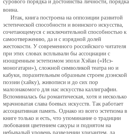
сурового порядка и достоинства личности, порядка
воина.
Итак, книга построена на оппозиции развитой
эстетической способности и воинского искусства,
сочетающемуся с исключительной способностью к
самоотвержению, да и с изрядной долей
жестокости. У современного российского читателя
при этих словах всплывали бы ассоциации с
изощренным эстетизмом эпохи Хэйан («Исэ-
моногатари»), сложной символикой театра но и
кабуки, поразительным образным строем дзэнской
поэзии (хайку), живописи и до сих пор
малознакомого для нас искусства каллиграфии.
Вспоминалась бы романтическая, хотя и несколько
мрачноватая слава боевых искусств. Так работает
ассоциативная память. Однако из всего эстетизма в
книге только и есть, что упоминание о традиции
любования цветением сакуры и поднятом на
небывалый уровень разведении хризантем, да