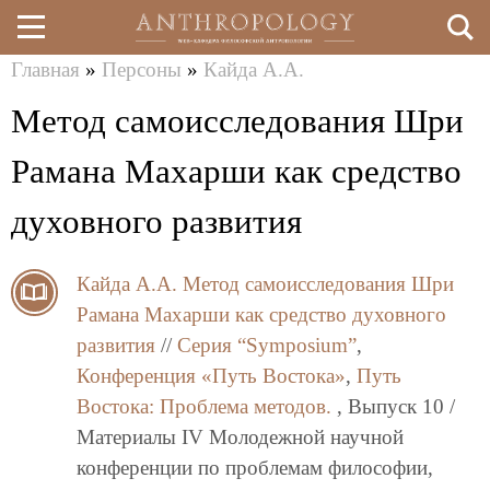
Главная
»
Персоны
»
Кайда А.А.
Перейти
Вы
Метод самоисследования Шри
к
здесь
основному
Рамана Махарши как средство
содержанию
духовного развития
Кайда А.А.
Метод самоисследования Шри
Рамана Махарши как средство духовного
развития
//
Серия “Symposium”
,
Конференция «Путь Востока»
,
Путь
Востока: Проблема методов.
, Выпуск 10 /
Материалы IV Молодежной научной
конференции по проблемам философии,