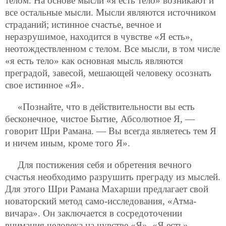
телом. На основе мысли «я есть тело» возникают и
все остальные мысли. Мысли являются источником
страданий; истинное счастье, вечное и
неразрушимое, находится в чувстве «Я есть»,
неотождествленном с телом. Все мысли, в том числе
«я есть тело» как основная мысль являются
преградой, завесой, мешающей человеку осознать
свое истинное «Я».
«Познайте, что в действительности вы есть
бесконечное, чистое Бытие, Абсолютное Я, —
говорит Шри Рамана. — Вы всегда являетесь тем Я
и ничем иным, кроме того Я».
Для постижения себя и обретения вечного
счастья необходимо разрушить преграду из мыслей.
Для этого Шри Рамана Махарши предлагает свой
новаторский метод само-исследования, «Атма-
вичара». Он заключается в сосредоточении
внимания человека на чувстве «Я», «Я есть»