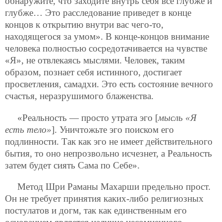
обнаружите, что заходите внутрь себя все глубже и
глубже… Это расследование приведет в конце
концов к открытию внутри вас чего-то,
находящегося за умом». В конце-концов внимание
человека полностью сосредотачивается на чувстве
«Я», не отвлекаясь мыслями. Человек, таким
образом, познает себя истинного, достигает
просветления, самадхи. Это есть состояние вечного
счастья, неразрушимого блаженства.
«Реальность — просто утрата эго [
мысль «Я
есть тело»
]. Уничтожьте эго поиском его
подлинности. Так как эго не имеет действительного
бытия, то оно непрозвольно исчезнет, а Реальность
затем будет сиять Сама по Себе».
Метод Шри Раманы Махарши предельно прост.
Он не требует принятия каких-либо религиозных
постулатов и догм, так как единственным его