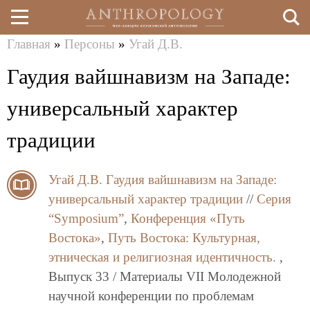
Главная
»
Персоны
»
Угай Д.В.
Перейти
Вы
Гаудия вайшнавизм на Западе:
к
здесь
основному
универсальный характер
содержанию
традиции
Угай Д.В.
Гаудия вайшнавизм на Западе:
универсальный характер традиции
//
Серия
“Symposium”
,
Конференция «Путь
Востока»
,
Путь Востока: Культурная,
этническая и религиозная идентичность.
,
Выпуск 33 / Материалы VII Молодежной
научной конференции по проблемам