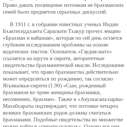
Право давать посвящение потомкам не брахманских
семей было предметом серьезных дискуссий.
В 1911 г. в собрании известных ученых Индии
Бхактисиддханта Сарасвати Тхакур прочел лекцию
«Брахман и вайшнав», которая по сей день остается
глубоким исследованием проблемы на основе
ведических текстов. Основатель «Гаудия-матх»
ссылается на шрути и смрити, авторитетные
свидетельства брахманической мысли. Исследование
показывает, что право брахманства действительно
может определяться по рождению, так согласно
Ягьявалкья-смрити (1.90) «Сын, рожденный
брахманом во чреве женщины-брахманки,
несомненно, брахман». Также и «Анушасана-парва»
Махабхараты подтверждает, что потомки четырех
великих брахманских родов должны считаться
брахманами. Подобные свидетельства во множестве
можно найти в «смрити-шастрах». Однако все они