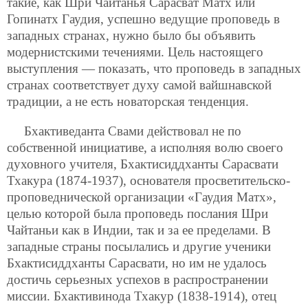
такие, как Шри Чайтанья Сарасват Матх или
Гопинатх Гаудия, успешно ведущие проповедь в
западных странах, нужно было бы объявить
модернистскими течениями. Цель настоящего
выступления — показать, что проповедь в западных
странах соответствует духу самой вайшнавской
традиции, а не есть новаторская тенденция.
Бхактиведанта Свами действовал не по
собственной инициативе, а исполняя волю своего
духовного учителя, Бхактисиддханты Сарасвати
Тхакура (1874-1937), основателя просветительско-
проповеднической организации «Гаудия Матх»,
целью которой была проповедь послания Шри
Чайтаньи как в Индии, так и за ее пределами. В
западные страны
посылались и другие ученики
Бхактисиддханты Сарасвати, но им не удалось
достичь серьезных успехов в распространении
миссии. Бхактивинода Тхакур (1838-1914), отец