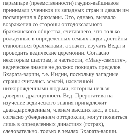
парампаре (преемственности) гаудия-вайшнавов
принимали учеников из западных стран и давали им
посвящения в брахманы. Это, однако, вызвало
возражения со стороны ортодоксального
брахманского общества, считавшего, что только
рожденные в определенных семьях люди достойны
становиться брахманами, а значит, изучать Веды и
проводить ведические церемонии. Согласно
некоторым шастрам, в частности, «Ману-самхите»,
ведическое знание не должно покидать пределов
Бхарата-варши, т.е. Индии, поскольку западные
страны считались землей, населенной
низкорожденными людьми, которым нельзя
доверять драгоценность Вед. Прерогатива на
изучение ведического знания принадлежит
дваждырожденным, членам высших каст, а они,
согласно убеждениям ортодоксии, могут появиться
лишь в определенных династиях (готрах),
следовательно, только в землях Бхарата-варши.