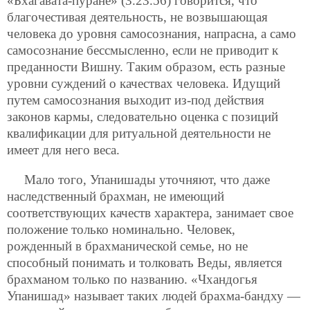
«Бхагавата-пуране» (3.23.56) говорится, что
благочестивая деятельность, не возвышающая
человека до уровня самосознания, напрасна, а само
самосознание бессмысленно, если не приводит к
преданности Вишну. Таким образом, есть разные
уровни суждений о качествах человека. Идущий
путем самосознания выходит из-под действия
законов кармы, следовательно оценка с позиций
квалификации для ритуальной деятельности не
имеет для него веса.
Мало того, Упанишады уточняют, что даже
наследственный брахман, не имеющий
соответствующих качеств характера, занимает свое
положение только номинально. Человек,
рожденный в брахманической семье, но не
способный понимать и толковать Веды, является
брахманом только по названию. «Чхандогья
Упанишад» называет таких людей брахма-бандху —