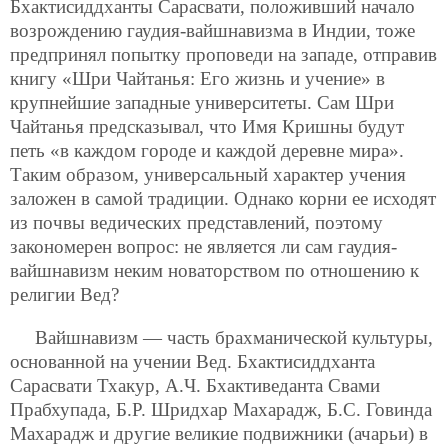
Бхактисиддханты Сарасвати, положивший начало
возрождению гаудия-вайшнавизма в Индии, тоже
предпринял попытку проповеди на западе, отправив
книгу «Шри Чайтанья: Его жизнь и учение» в
крупнейшие западные университеты. Сам Шри
Чайтанья предсказывал, что Имя Кришны будут
петь «в каждом городе и каждой деревне мира».
Таким образом, универсальный характер учения
заложен в самой традиции. Однако корни ее исходят
из почвы ведических представлений, поэтому
закономерен вопрос: не является ли сам гаудия-
вайшнавизм неким новаторством по отношению к
религии Вед?
Вайшнавизм — часть брахманической культуры,
основанной на учении Вед. Бхактисиддханта
Сарасвати Тхакур, А.Ч. Бхактиведанта Свами
Прабхупада, Б.Р. Шридхар Махарадж, Б.С. Говинда
Махарадж и другие великие подвижники (ачарьи) в