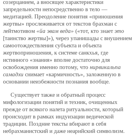
созерцанием, а вносящее характеристики
запредельности непосредственно в тело —
медитацией. Преодоление понятия «приношения
жертвы» прослеживается от текстов брахман с
лейтмотивом
«йа эвам веда»
(«тот, кто знает
это
[таинство жертвы]»), через упанишады с внушением
самоотождествления субъекта и объекта
жертвоприношения, к системе санкхья, где
истинного «знания» вполне достаточно для
освобождения именно потому, что
нирвикальпа
самадхи
снимает «кармичность», заложенную в
основании неизбежности познания вообще.
Существует также и обратный процесс
мифологизации понятий и техник, очищенных
прежде от всякого налета ритуальности, который
происходит в рамках индуизации ведической
традиции. Поздние тексты вбирают в себя
небрахманистский и даже неарийский символизм.