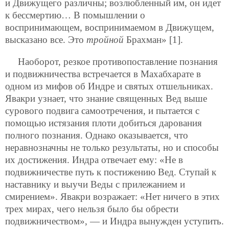
и Движущего различны; возлюбленный им, он идет
к бессмертию… В помышлении о
воспринимающем, воспринимаемом в Движущем,
высказано все. Это
тройной
Брахман» [1].
Наоборот, резкое противопоставление познания
и подвижничества встречается в Махабхарате в
одном из мифов об Индре и святых отшельниках.
Явакри узнает, что знание священных Вед выше
сурового подвига самоотречения, и пытается с
помощью истязания плоти добиться дарования
полного познания. Однако оказывается, что
неравнозначны не только результаты, но и способы
их достижения. Индра отвечает ему: «Не в
подвижничестве путь к постижению Вед. Ступай к
наставнику и выучи Веды с прилежанием и
смирением». Явакри возражает: «Нет ничего в этих
трех мирах, чего нельзя было бы обрести
подвижничеством», — и Индра вынужден уступить.