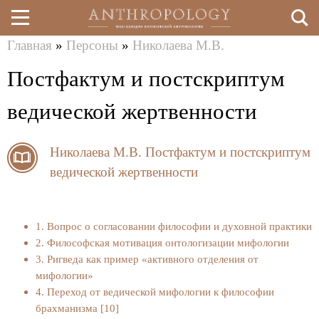
Главная
»
Персоны
»
Николаева М.В.
Перейти
Вы
Постфактум и постскриптум
к
здесь
основному
ведической жертвенности
содержанию
Николаева М.В.
Постфактум и постскриптум
ведической жертвенности
1. Вопрос о согласовании философии и духовной практики
2. Философская мотивация онтологизации мифологии
3. Ригведа как пример «активного отделения от
мифологии»
4. Переход от ведической мифологии к философии
брахманизма [10]