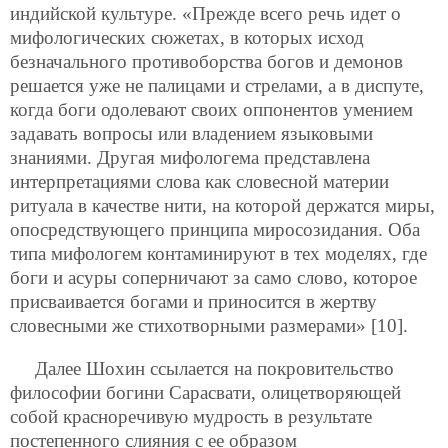
индийской культуре. «Прежде всего речь идет о
мифологических сюжетах, в которых исход
безначального противоборства богов и демонов
решается уже не палицами и стрелами, а в диспуте,
когда боги одолевают своих оппонентов умением
задавать вопросы или владением языковыми
знаниями. Другая мифологема представлена
интерпретациями слова как словесной материи
ритуала в качестве нити, на которой держатся миры,
опосредствующего принципа миросозидания. Оба
типа мифологем контаминируют в тех моделях, где
боги и асуры соперничают за само слово, которое
присваивается богами и приносится в жертву
словесными же стихотворными размерами» [10].
Далее Шохин ссылается на покровительство
философии богини Сарасвати, олицетворяющей
собой красноречивую мудрость в результате
постепенного слияния с ее образом