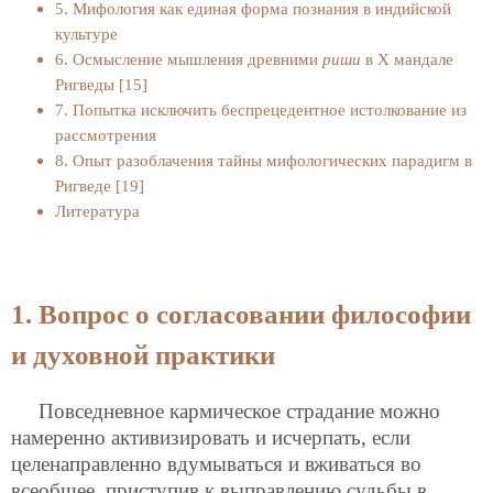
5. Мифология как единая форма познания в индийской
культуре
6. Осмысление мышления древними
риши
в Х мандале
Ригведы [15]
7. Попытка исключить беспрецедентное истолкование из
рассмотрения
8. Опыт разоблачения тайны мифологических парадигм в
Ригведе [19]
Литература
1. Вопрос о согласовании философии
и духовной практики
Повседневное кармическое страдание можно
намеренно активизировать и исчерпать, если
целенаправленно вдумываться и вживаться во
всеобщее, приступив к выправлению судьбы в