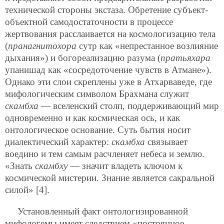
технической стороны экстаза. Обретение субъект-
объектной самодостаточности в процессе
жертвования расслаивается на космологизацию тела
(
пранагнитохора
сутр как «непрестанное возлияние
дыхания») и богореализацию разума (
пратьяхара
упанишад как «сосредоточение чувств в Атмане»).
Однако эти слои скреплены уже в Атхарваведе, где
мифологическим символом Брахмана служит
скамбха
— вселенский столп, поддерживающий мир
одновременно и как космическая ось, и как
онтологическое основание. Суть бытия носит
диалектический характер:
скамбха
связывает
воедино и тем самым расчленяет небеса и землю.
«Знать
скамбху
— значит владеть ключом к
космической мистерии. Знание является сакральной
силой» [4].
Установленный факт онтологизированной
мифологемы имеет следствием «постоянное