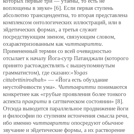
которых первые три — утаены, то есть не
воплощены в звуке» [6]. Если первая ступень
абсолютно трансцендентна, то вторая представлена
комплексом онтологических иллюстраций, или в
эйдетических формах, а третья служит
посредствующим звеном, связующим словом,
охарактеризованным как
читтавритти
.
Примененный термин со всей очевидностью
отсылает к началу Йога-сутр Патанджали (которого
принято растождествлять с вышеупомянутым
грамматистом), где сказано:
«Yogas
cittabrttinirodhah»
— «Йога есть обуздание
неустойчивости ума».
Читтавритти
понимаются
конкретнее как «грубые проявления более тонкого
аспекта
пракрити
в саттвическом состоянии» [8].
Отсюда выводится параллельное продвижение йоги
и философии по ступеням истончения смысла речи,
ибо именно
читтавритти
опосредуют обычное
звучание и эйдетические формы, а их растворение