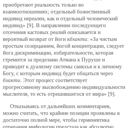
приобретают реальность только во
взаимоотношениях; отдельный божественный
индивид нереален, как и отдельный человеческий
индивид» [9]. В направлении последующего
отсечения кастовых реалий описывается и
вероятный возврат от йоги к
бхакти
: «За чистым
простым созерцанием, йогой концентрации, следует
йога дискриминации, избирательности, которая
стремится за пределами Атмана к Пуруше и
приводит к дуализму системы санкхья и к личному
Богу, с которым индивид будет общаться через
бхакти
. Этот процесс соответствует
прогрессивному высвобождению индивидуальности
мыслителя, то есть отрешившегося от мира» [9].
Отказываясь от дальнейших комментариев,
можно считать, что крайние позиции проявлены в
достаточно полной мере, чтобы герменевтика
отрицания мифологии предстала как абсолютно