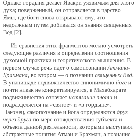
Однако гордыня делает Явакри уязвимым для злого
духа; поверженный, он отправляется в царство
Ямы, где боги снова открывают ему, что
недолжным путем добивался он знания священных
Вед [2].
Из сравнения этих фрагментов можно усмотреть
следующие различия в определении соотношения
духовной практики и теоретического мышления. В
первом случае речь идет о самопознании
Атмана-
Брахмана
, во втором — о познании
священных Вед
.
В упанишаде подвижничество синонимично
йоге
и
почти никак не конкретизируется, в Махабхарате
подвижничество означает
истязание плоти
и
подразделяется на «святое» и «в гордыне».
Наконец, самопознание и йога определяются
друг
через друга
по мере отождествления субъекта и
объекта данной деятельности, которыми выступают
абстрактные понятия Атман и Брахман, а познание