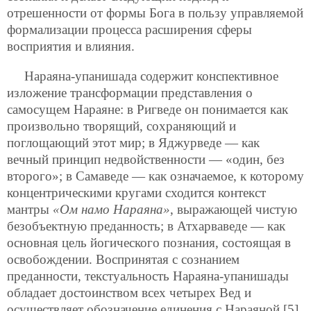
отрешенности от формы Бога в пользу управляемой
формализации процесса расширения сферы
восприятия и влияния.
Нараяна-упанишада содержит конспективное
изложение трансформации представления о
самосущем Нараяне: в Ригведе он понимается как
произвольно творящий, сохраняющий и
поглощающий этот мир; в Яджурведе — как
вечный принцип недвойственности — «один, без
второго»; в Самаведе — как означаемое, к которому
концентрическими кругами сходится контекст
мантры
«Ом намо Нараяна»
, выражающей чистую
безобъектную преданность; в Атхарваведе — как
основная цель йогического познания, состоящая в
освобождении. Воспринятая с сознанием
преданности, текстуальность Нараяна-упанишады
обладает достоинством всех четырех Вед и
осуществляет обозначение единения с Нараяной [5].