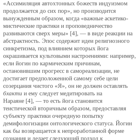
«Ассимиляция автохтонных божеств индуизмом
продолжается до сих пор», но производится
вынужденным образом, когда «важные аскетико-
мистические практики и проповедничество
развиваются сверх меры» [4], — в виде реакции на
абстрактность. Эпос содержит идеи религиозного
синкретизма, под влиянием которых йога
окрашивается культовыми настроениями: например,
если йогин по кармическим причинам,
остановившим прогресс в самореализации, не
достигает предположенной самому себе цели
созерцания чистого «Я», он не должен оставлять
бхакти
и ему следует медитировать на
Нараяне [4], — то есть йога становится
теистической вторичным образом, предоставляя
субъекту практики очередную попытку
демифологизации онтологического статуса. Йогин
как бы возвращается к непроработанной форме
сознания и делает следующий подход к