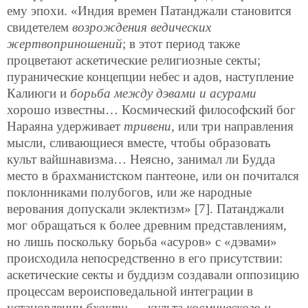
ему эпохи. «Индия времен Патанджали становится
свидетелем
возрождения ведических
жертвоприношений
; в этот период также
процветают аскетические религиозные секты;
пуранические концепции небес и адов, наступление
Калиюги и
борьба между дэвами и асурами
хорошо известны… Космический философский бог
Нараяна удерживает
тривени
, или три направления
мысли, сливающиеся вместе, чтобы образовать
культ вайшнавизма… Неясно, занимал ли Будда
место в брахманистском пантеоне, или он почитался
поклонниками полубогов, или же народные
верования допускали эклектизм» [7]. Патанджали
мог обращаться к более древним представлениям,
но лишь поскольку борьба «асуров» с «дэвами»
происходила непосредственно в его присутствии:
аскетические секты и буддизм создавали оппозицию
процессам вероисповедальной интеграции в
установлении
бхакти
— культа
космического и