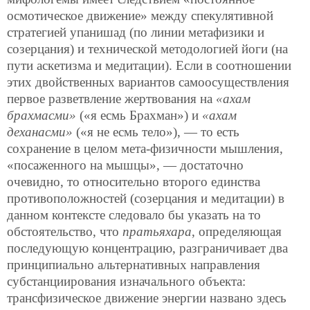
осмотическое движение» между спекулятивной
стратегией упанишад (по линии метафизики и
созерцания) и технической методологией йоги (на
пути аскетизма и медитации). Если в соотношении
этих двойственных вариантов самоосуществления
первое разветвление жертвования на
«ахам
брахмасми»
(«я есмь Брахман») и
«ахам
деханасми»
(«я не есмь тело»), — то есть
сохранение в целом мета-физичности мышления,
«посаженного на мышцы», — достаточно
очевидно, то относительно второго единства
противоположностей (созерцания и медитации) в
данном контексте следовало бы указать на то
обстоятельство, что
пратьяхара
, определяющая
последующую концентрацию, разграничивает два
принципиально альтернативных направления
субстанциирования изначального объекта:
трансфизическое движение энергии названо здесь