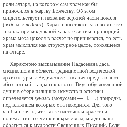
роли алтаря, на котором сам храм как бы
приносился в жертву Божеству. Об этом
свидетельствует и название верхней части цоколя
(
веди
или
ведика
). Характерно также, что во многих
текстах при модульной характеристике пропорций
храма мера цоколя в расчет не принимается, то есть
храм мыслился как структурное целое, покоящееся
на алтаре.
Характерно высказывание Падасевана даса,
специалиста в области традиционной ведической
архитектуры: «Ведические Писания представляют
абсолютный стандарт красоты. Вкус обусловленной
души в сфере изящных искусств и эстетики
определяется
гунами
(модусами — Н. П.) природы,
под влиянием которых она находится. Для того,
чтобы понять, что такое настоящая красота и
почему что-то считается красивым, мы должны
обратиться к мудрости Священных Писаний. Если