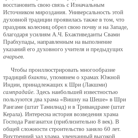
восстановить свою связь с Изначальным
Источником мироздания. Универсальность этой
духовной традиции проявилась также в том, что
праздник колесниц обрел свою почву и на Западе,
благодаря усилиям А.Ч. Бхактиведанты Свами
Прабхупады, направленным на выполнение
указаний его духовного учителя и предыдущих
ачарьев
.
Чтобы проиллюстрировать многообразие
традиций
бхакти
, упомянем о храмах Южной
Индии, принадлежащих к Шри (Лакшми)
сампрадайе
. Здесь наибольшей известностью
пользуются два храма «Вишну на Шеше» в Шри
Рангаме (штат Тамилнад) и в Тривандраме (штат
Керала). Интересна история возведения храма
Господа Ранганатхи (приблизительно 8 век). В
общей сложности строительство заняло 60 лет.
Внутренний зал храма, увенчанный высокой