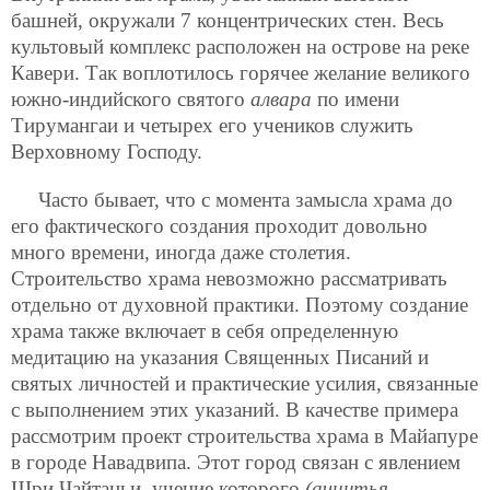
башней, окружали 7 концентрических стен. Весь
культовый комплекс расположен на острове на реке
Кавери. Так воплотилось горячее желание великого
южно-индийского святого
алвара
по имени
Тирумангаи и четырех его учеников служить
Верховному Господу.
Часто бывает, что с момента замысла храма до
его фактического создания проходит довольно
много времени, иногда даже столетия.
Строительство храма невозможно рассматривать
отдельно от духовной практики. Поэтому создание
храма также включает в себя определенную
медитацию на указания Священных Писаний и
святых личностей и практические усилия, связанные
с выполнением этих указаний. В качестве примера
рассмотрим проект строительства храма в Майапуре
в городе Навадвипа. Этот город связан с явлением
Шри Чайтаньи, учение которого
(ачинтья-