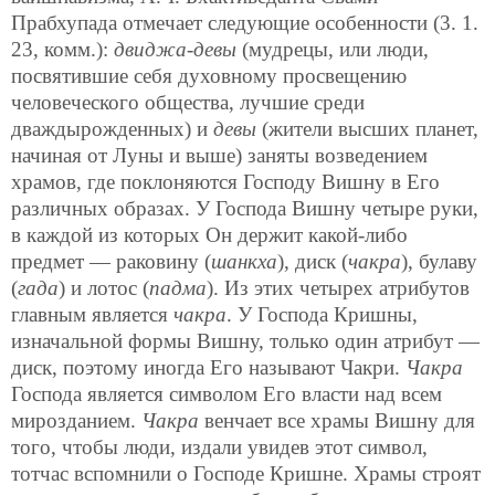
Прабхупада отмечает следующие особенности (3. 1.
23, комм.):
двиджа-девы
(мудрецы, или люди,
посвятившие себя духовному просвещению
человеческого общества, лучшие среди
дваждырожденных) и
девы
(жители высших планет,
начиная от Луны и выше) заняты возведением
храмов, где поклоняются Господу Вишну в Его
различных образах. У Господа Вишну четыре руки,
в каждой из которых Он держит какой-либо
предмет — раковину (
шанкха
), диск (
чакра
), булаву
(
гада
) и лотос (
падма
). Из этих четырех атрибутов
главным является
чакра
. У Господа Кришны,
изначальной формы Вишну, только один атрибут —
диск, поэтому иногда Его называют Чакри.
Чакра
Господа является символом Его власти над всем
мирозданием.
Чакра
венчает все храмы Вишну для
того, чтобы люди, издали увидев этот символ,
тотчас вспомнили о Господе Кришне. Храмы строят