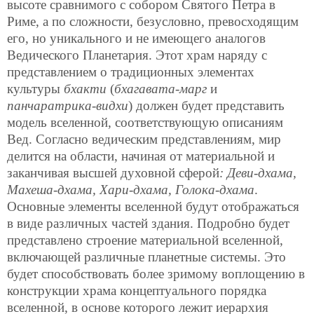
высоте сравнимого с собором Святого Петра в
Риме, а по сложности, безусловно, превосходящим
его, но уникального и не имеющего аналогов
Ведического Планетария. Этот храм наряду с
представлением о традиционных элементах
культуры
бхакти
(
бхагавата-марг
и
панчаратрика-видхи
) должен будет представить
модель вселенной, соответствующую описаниям
Вед. Согласно ведическим представлениям, мир
делится на области, начиная от материальной и
заканчивая высшей духовной сферой
: Деви-дхама,
Махеша-дхама, Хари-дхама, Голока-дхама
.
Основные элементы вселенной будут отображаться
в виде различных частей здания. Подробно будет
представлено строение материальной вселенной,
включающей различные планетные системы. Это
будет способствовать более зримому воплощению в
конструкции храма концептуального порядка
вселенной, в основе которого лежит иерархия