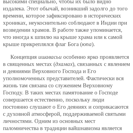
высокими специально, чтобы их было видно
издалека. Этот обычай, возникший задолго до того
времени, которое зафиксировано в исторических
хрониках, неукоснительно соблюдают в Индии при
возведении храмов. В работе также упоминается,
что иногда к шпилю на крыше храма или к самой
крыше прикреплялся флаг Бога (
юпа
).
Концепция
ишавасьи
особенно ярко проявляется
в священных местах (
дхамах
), связанных с явлением
и деяниями Верховного Господа и Его
уполномоченных представителей. Фактически вся
жизнь там связана со служением Верховному
Господу. В таких местах памятование о Господе
совершается естественно, поскольку люди
постоянно слушают о Его деяниях и соприкасаются
с духовной атмосферой, поддерживаемой святыми
личностями. Одним из основных мест
паломничества в традиции вайшнавизма является