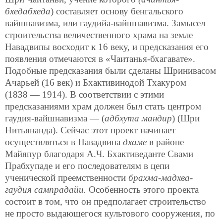
бхедабхеда
) составляет основу бенгальского
вайшнавизма, или гаудийа-вайшнавизма. Замысел
строительства величественного храма на земле
Навадвипы восходит к 16 веку, и предсказания его
появления отмечаются в «Чаитанья-бхагавате».
Подобные предсказания были сделаны Шринивасом
Ачарьей (16 век) и Бхактивинодой Тхакуром
(1838 — 1914). В соответствии с этими
предсказаниями храм должен был стать центром
гаудия-вайшнавизма — (
адбхута мандир
) (Шри
Нитьянанда). Сейчас этот проект начинает
осуществляться в Навадвипа
дхаме
в районе
Майяпур благодаря А.Ч. Бхактиведанте Свами
Прабхупаде и его последователям в цепи
ученической преемственности
брахма-мадхва-
гаудия сампрадайи.
Особенность этого проекта
состоит в том, что он предполагает строительство
не просто выдающегося культового сооружения, по