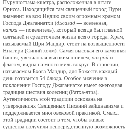
Пурушоттама-кшетра, расположенная в штате
Орисса. Находящийся там священный город Пури
знаменит на всю Индию своим огромным храмом
Господа Джаганнатхи (
джагад
— вселенная,
натха
— повелитель), который всегда был главной
святыней и средоточием жизни всего города. Храм,
называемый Шри Мандир, стоит на возвышенности
Нилгири (Синий холм). Самая высокая его каменная
башня, увенчанная высоким шпилем,
чакрой
и
флагом, видна на много миль вокруг. В строении,
называемом Бхога Мандир, для Божеств каждый
день готовится 54 блюда. Особое значение в
поклонении Господу Джаганнатхе имеет ежегодная
традиция шествия колесниц (Ратха-ятра).
Аутентичность этой традиции основана на
утверждениях Священных Писаний вайшнавизма и
поддерживается многовековой практикой. Смысл
этой традиции состоит в том, чтобы живые
существа получили непосредственную
возможность