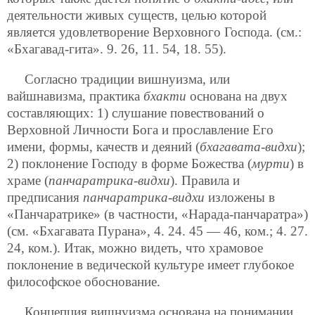
деятельности живых существ, целью которой
является удовлетворение Верховного Господа. (см.:
«Бхагавад-гита». 9. 26, 11. 54, 18. 55).
Согласно традиции вишнуизма, или
вайшнавизма, практика
бхакти
основана на двух
составляющих: 1) слушание повествований о
Верховной Личности Бога и прославление Его
имени, формы, качеств и деяний (
бхагавата-видхи
);
2) поклонение Господу в форме Божества (
мурти
) в
храме (
панчаратрика-видхи
). Правила и
предписания
панчаратрика-видхи
изложены в
«Панчаратрике» (в частности, «Нарада-панчаратра»)
(см. «Бхагавата Пурана», 4. 24. 45 — 46, ком.; 4. 27.
24, ком.). Итак, можно видеть, что храмовое
поклонение в ведической культуре имеет глубокое
философское обоснование.
Концепция вишнуизма основана на понимании