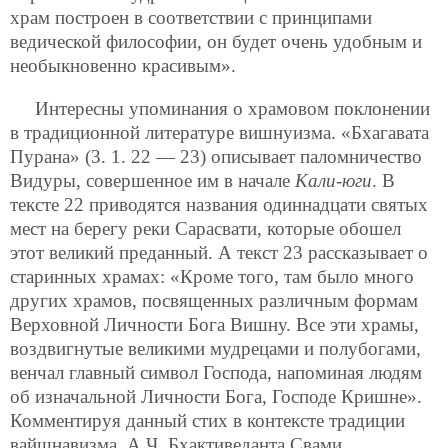
храм построен в соответствии с принципами
ведической философии, он будет очень удобным и
необыкновенно красивым».
Интересны упоминания о храмовом поклонении
в традиционной литературе вишнуизма. «Бхагавата
Пурана» (3. 1. 22 — 23) описывает паломничество
Видуры, совершенное им в начале
Кали-юги
. В
тексте 22 приводятся названия одиннадцати святых
мест на берегу реки Сарасвати, которые обошел
этот великий преданный. А текст 23 рассказывает о
старинных храмах: «Кроме того, там было много
других храмов, посвященных различным формам
Верховной Личности Бога Вишну. Все эти храмы,
воздвигнутые великими мудрецами и полубогами,
венчал главный символ Господа, напоминая людям
об изначальной Личности Бога, Господе Кришне».
Комментируя данный стих в контексте традиции
вайшнавизма, А.Ч. Бхактиведанта Свами