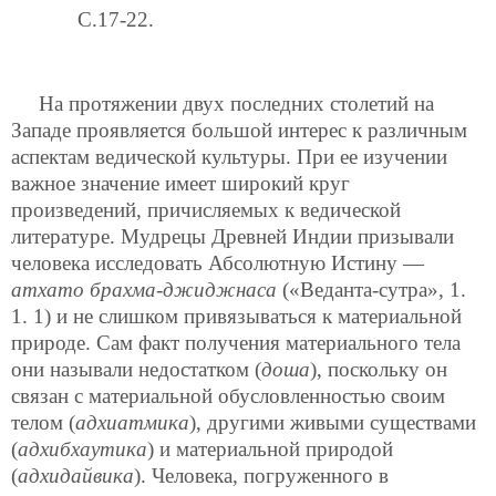
C.17-22.
На протяжении двух последних столетий на
Западе проявляется большой интерес к различным
аспектам ведической культуры. При ее изучении
важное значение имеет широкий круг
произведений, причисляемых к ведической
литературе. Мудрецы Древней Индии призывали
человека исследовать Абсолютную Истину —
атхато брахма-джиджнаса
(«Веданта-сутра», 1.
1. 1) и не слишком привязываться к материальной
природе. Сам факт получения материального тела
они называли недостатком (
доша
), поскольку он
связан с материальной обусловленностью своим
телом (
адхиатмика
), другими живыми существами
(
адхибхаутика
) и материальной природой
(
адхидайвика
). Человека, погруженного в