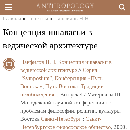
Главная
»
Персоны
»
Панфилов Н.Н.
Перейти
Вы
Концепция ишавасьи в
к
здесь
основному
ведической архитектуре
содержанию
Панфилов Н.Н.
Концепция ишавасьи в
ведической архитектуре
//
Серия
“Symposium”
,
Конференция «Путь
Востока»
,
Путь Востока: Традиции
освобождения.
, Выпуск 4 / Материалы III
Молодежной научной конференции по
проблемам философии, религии, культуры
Востока
Санкт-Петербург
:
Санкт-
Петербургское философское общество
, 2000.