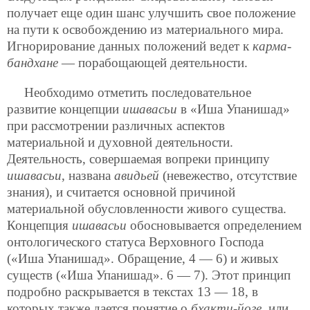
получает еще один шанс улучшить свое положение
на пути к освобождению из материального мира.
Игнорирование данных положений ведет к
карма-
бандхане
— порабощающей деятельности.
Необходимо отметить последовательное
развитие концепции
ишавасьи
в «Иша Упанишад»
при рассмотрении различных аспектов
материальной и духовной деятельности.
Деятельность, совершаемая вопреки принципу
ишавасьи
, названа
авидьей
(невежество, отсутствие
знания), и считается основной причиной
материальной обусловленности живого существа.
Концепция
ишавасьи
обосновывается определением
онтологического статуса Верховного Господа
(«Иша Упанишад». Обращение, 4 — 6) и живых
существ («Иша Упанишад». 6 — 7). Этот принцип
подробно раскрывается в текстах 13 — 18, в
которых также дается понятие о
бхакти-йоге
, или