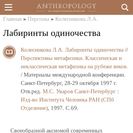
Главная
»
Персоны
»
Колесникова Л.А.
Перейти
Вы
Лабиринты одиночества
к
здесь
основному
Колесникова Л.А.
Лабиринты одиночества
//
содержанию
Перспективы метафизики. Классическая и
неклассическая метафизика на рубеже веков.
/ Материалы международной конференции.
Санкт-Петербург, 28-29 октября 1997 г.
Отв.ред.
М.С. Уваров
Санкт-Петербург
:
Изд-во Института Человека РАН (СПб
Отделение)
, 1997. C.69.
Своеобразной аксиомой современных