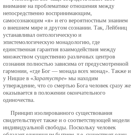
внимание на проблематике отношения между
непосредственно воспринимающим,
самосознающим «я» и его вероятностным знанием
о внешнем мире и другом сознании. Так, Лейбниц
устанавливал онтологическую и
эпистемологическую монадологию, где
единственная гарантия взаимодействия между
множеством существенно различных центров
сознания полностью зависима от предусмотренной
гармонии, «где Бог — монада всех монад». Также и
у Ницше в «
Заратустре
» мы находим
утверждение, что со смертью Бога человек сразу же
оказывается в положении окончательного
одиночества.
Принцип изолированного существования
свидетельствует также и о соответствующей модели
индивидуальной свободы. Поскольку человек
обладает единичным бытием, т.е. существует один,