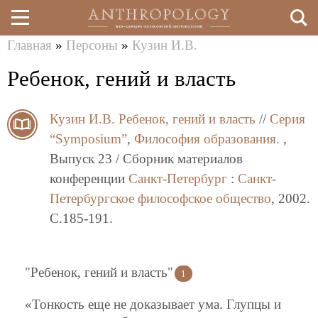
Главная
»
Персоны
»
Кузин И.В.
Перейти
Вы
Ребенок, гений и власть
к
здесь
основному
Кузин И.В.
Ребенок, гений и власть
//
Серия
содержанию
“Symposium”
,
Философия образования.
,
Выпуск 23 / Сборник материалов
конференции
Санкт-Петербург
:
Санкт-
Петербургское философское общество
, 2002.
C.185-191.
"Ребенок, гений и власть"
1
«Тонкость еще не доказывает ума. Глупцы и