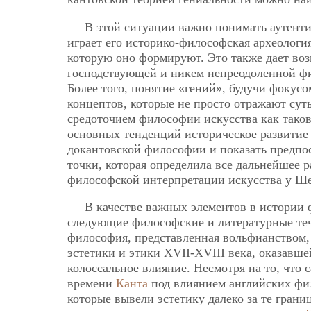
В этой ситуации важно понимать аутенти
играет его историко-философская археологи
которую оно формируют. Это также дает воз
господствующей и никем непреодоленной фил
Более того, понятие «гений», будучи фокусо
концептов, которые не просто отражают сут
средоточием философии искусства как таков
основных тенденций историческое развитие 
докантовской философии и показать предпо
точки, которая определила все дальнейшее р
философской интерпретации искусства у Ш
В качестве важных элементов в истории
следующие философские и литературные тече
философия, представленная вольфианством,
эстетики и этики XVII-XVIII века, оказав
колоссальное влияние. Несмотря на то, что
времени
Канта
под влиянием английских фил
которые вывели эстетику далеко за те грани