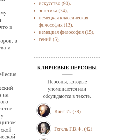
искусство
(90),
эстетика
(74),
ему
немецкая классическая
м
философия
(13),
что в
немецкая философия
(15),
гений
(5),
оров, а
тва и
КЛЮЧЕВЫЕ ПЕРСОНЫ
llectus
Персоны, которые
еский
упоминаются или
я на
обсуждаются в тексте.
мого
истое
Кант И.
(78)
ну
инципом
Гегель Г.В.Ф.
(42)
еской
ческой