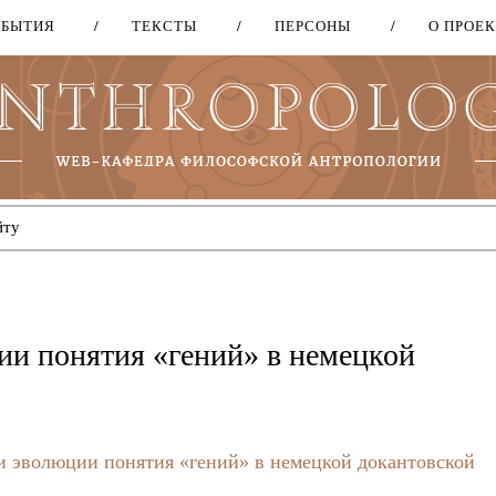
ОБЫТИЯ
ТЕКСТЫ
ПЕРСОНЫ
О ПРОЕ
Перейти
к
основному
содержанию
и понятия «гений» в немецкой
 эволюции понятия «гений» в немецкой докантовской