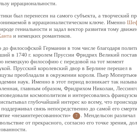
льзу иррациональности.
тики был перенесен на самого субъекта, а творческий п
 понимаемой в иррационалистическом ключе. Именно
Шеф
рироде гениальности и задал вектор развития тому движе
Канта
и немецких романтиков.
о до философской Германии в том числе благодаря полит
вший в 1740 г. королем Пруссии Фридрих Великий постав
сию немецкую философию с передовой на тот момент
укой. Прусский королевский двор в Берлине перешел в
анцузы преобладали в окружении короля. Пьер Мопертьюи
адемии наук. Именно в этот период возникает так назыв
вленная, главным образом, Фридрихом Николаи, Лессинг
оповедовали космополитизм и интересовались французск
испытывал глубочайший интерес ко всему, что происход
поддерживал связь непосредственно до самой его смерти
нятие «незаинтересованности»
. Мендельсон различал
7
вольствие от прекрасного, согласно его точке зрения, до
сованности.