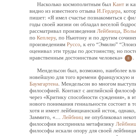
Насколько космополитным был
Кант
и ка
видно из известного отзыва
И.Гердера
, кот
пишет: «Я имел счастье познакомиться с ф
годы своей жизни он обладал веселой бодро
рассматривал произведения
Лейбница
,
Воль
по
Кеплеру
, по Ньютону и по другим сочине
произведениям
Руссо
, к его “Эмилю” “Элоиз
оценивал эти труды по достоинству, но пос
нравственным достоинствам человека»
.
8
Мендельсон был, возможно, наиболее вл
новейшую для того времени французскую и
Баумгартена
. Мендельсон во многом выступ
философией. Контакт с английской философ
через «Критику способности суждения», в и
нового понимания гениальности состоит в т
хотя и имеет лейбницианский исток, однако
Заммито, «…
Лейбниц
не опубликовал некот
философия восприняла метафизику
Лейбни
философы искали опору для своей лейбнициа