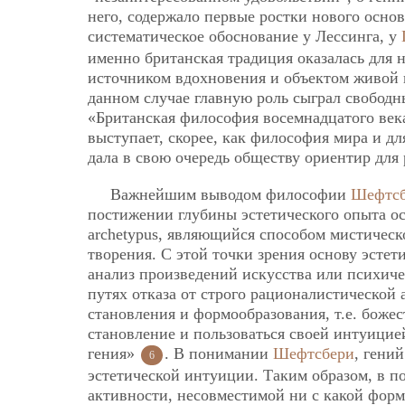
него, содержало первые ростки нового осно
систематическое обоснование у Лессинга, у
именно британская традиция оказалась для 
источником вдохновения и объектом живой п
данном случае главную роль сыграл свобод
«Британская философия восемнадцатого век
выступает, скорее, как философия мира и дл
дала в свою очередь обществу ориентир для
Важнейшим выводом философии
Шефтсб
постижении глубины эстетического опыта осо
archetypus, являющийся способом мистическ
творения. С этой точки зрения основу эсте
анализ произведений искусства или психиче
путях отказа от строго рационалистическо
становления и формообразования, т.е. божес
становление и пользоваться своей интуицие
гения»
. В понимании
Шефтсбери
, гени
6
эстетической интуиции. Таким образом, в п
активности, несовместимой ни с какой форм