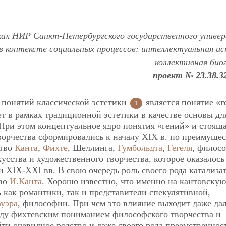
ках НИР Санкт-Петербургского государственного униве
 контексте социальных процессов: интеллектуальная ис
коллективная био
проект № 23.38.32
 понятий классической эстетики
является понятие «г
1
 в рамках традиционной эстетики в качестве основы дл
 При этом концептуальное ядро понятия «гений» и стояща
орчества сформировались к началу XIX в. по преимущес
ство
Канта
,
Фихте
, Шеллинга,
Гумбольдта
,
Гегеля
, филос
сства и художественного творчества, которое оказалось
XIX-XXI вв. В свою очередь роль своего рода катализа
тво
И.Канта
. Хорошо известно, что именно на кантовскую
 как романтики, так и представители спекулятивной,
уэра
, философии. При чем это влияние выходит даже дал
ежду фихтевским пониманием философского творчества и
ти очевидное родство и даже своего рода преемственнос