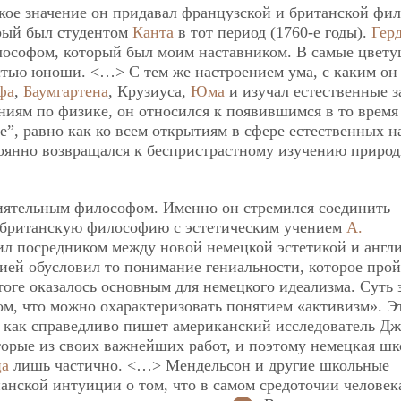
кое значение он придавал французской и британской фи
орый был студентом
Канта
в тот период (1760-е годы).
Гер
илософом, который был моим наставником. В самые цвет
стью юноши. <…> С тем же настроением ума, с каким он
фа
,
Баумгартена
, Крузиуса,
Юма
и изучал естественные 
ниям по физике, он относился к появившимся в то время
е”, равно как ко всем открытиям в сфере естественных н
тоянно возвращался к беспристрастному изучению природ
иятельным философом. Именно он стремился соединить
 британскую философию с эстетическим учением
А.
ил посредником между новой немецкой эстетикой и англ
ией обусловил то понимание гениальности, которое прой
тоге оказалось основным для немецкого идеализма. Суть 
ом, что можно охарактеризовать понятием «активизм». Эт
, как справедливо пишет американский исследователь Д
орые из своих важнейших работ, и поэтому немецкая шк
ца
лишь частично. <…> Мендельсон и другие школьные
нской интуиции о том, что в самом средоточии человек