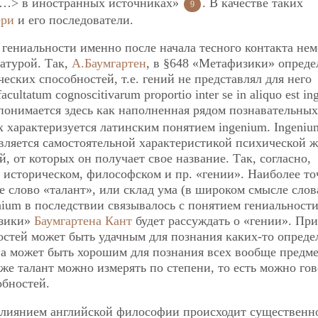
 <…> в иностранных источниках»
. В качестве таких
9
ри
и его последователи.
 гениальности именно после начала тесного контакта не
атурой. Так,
А.Баумгартен
, в §648 «Метафизики» опреде
еских способностей, т.е. гений не представлял для него
ultatum cognoscitivarum proportio inter se in aliquo est i
 понимается здесь как наполненная рядом познавательных
х характеризуется латинским понятием ingenium. Ingeniu
является самостоятельной характеристикой психической 
, от которых он получает свое название. Так, согласно,
, историческом, философском и пр. «гении». Наиболее то
е слово «талант», или склад ума (в широком смысле слов
nium в последствии связывалось с понятием гениальности
изики»
Баумгартена
Кант
будет рассуждать о «гении». При
остей может быть удачным для познания каких-то опред
 а может быть хорошим для познания всех вообще предме
же талант можно измерять по степени, то есть можно гов
обностей.
влиянием английской философии происходит существенн