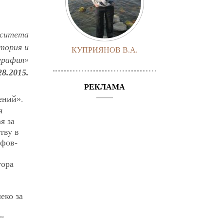
рситета
тория и
КУПРИЯНОВ В.А.
графия»
8.2015.
РЕКЛАМА
ений».
я
я за
тву в
офов-
тора
еко за
ть.