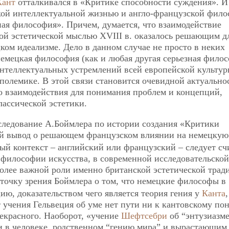
Кант
отталкивался в «Критике способности суждения». И
кой интеллектуальной жизнью и англо-французской фил
ная философия». Причем, думается, что взаимодействие
ой эстетической мыслью XVIII в. оказалось решающим д
ом идеализме. Дело в данном случае не просто в неких
немецкая философия (как и любая другая серьезная фило
интеллектуальных устремлений всей европейской культур
полемике. В этой связи становится очевидной актуально
о взаимодействия для понимания проблем и концепций,
ассической эстетики.
сследование А.Боймлера по истории создания «Критики
й вывод о решающем французском влиянии на немецкую
ный контекст – английский или французский – следует сч
философии искусства, в современной исследовательской
более важной роли именно британской эстетической трад
 точку зрения Боймлера о том, что немецкие философы в
ю, доказательством чего является теория гения у
Канта
,
т учения Гельвеция об уме нет пути ни к кантовскому по
рекрасного. Наоборот, «учение
Шефтсебри
об “энтузиазме
и в человеке, родственном “гению мира” и вырастающим