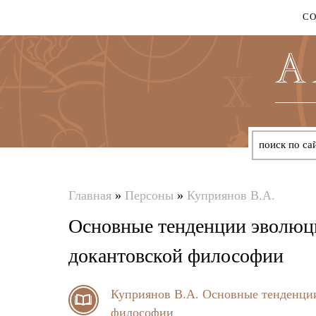
С
Главная
»
Персоны
»
Куприянов В.А.
Вы
Основные тенденции эволюци
здесь
докантовской философии
Куприянов В.А.
Основные тенденции
философии