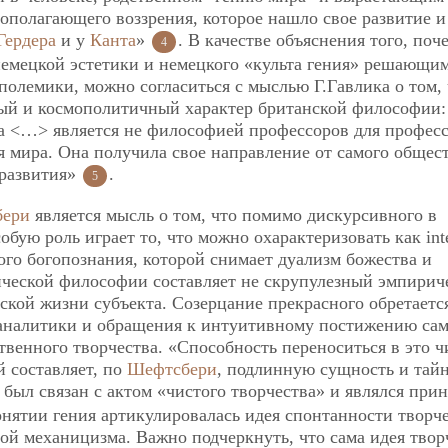
вополагающего воззрения, которое нашло свое развитие и
Гердера
и у
Канта
»
. В качестве объяснения того, поч
4
немецкой эстетики и немецкого «культа гения» решающи
олемики, можно согласиться с мыслью Г.Гавлика о том, 
ный и космополитичный характер британской философии:
а <…> является не философией профессоров для професс
я мира. Она получила свое направление от самого общес
 развития»
.
5
ери
является мысль о том, что помимо дискурсивного в
бую роль играет то, что можно охарактеризовать как inte
ого богопознания, которой снимает дуализм божества и
тической философии составляет не скрупулезный эмпирич
ской жизни субъекта. Созерцание прекрасного обретаетс
й аналитики и обращения к интуитивному постижению са
твенного творчества. «Способность переноситься в это ч
й составляет, по
Шефтсбери
, подлинную сущность и тай
й был связан с актом «чистого творчества» и являлся пр
онятии гения артикулировалась идея спонтанности творч
ой механицизма. Важно подчеркнуть, что сама идея твор