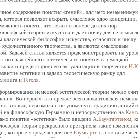
чное содержание понятия «гений», для чего незамениму
я, которая позволяет вскрыть смысловое ядро концепции,
можность понять, что лежит в основе до сих пор
ософской теории искусства и дает почву для ее осмысл
м классической философии искусства, относятся к числу 
ь художественного творчества, а являются смысловым
ой. Задачей статьи является продемонстрировать на уров
этого важнейшего эстетического понятия в немецкой
сылки и предысторию его актуализации в творчестве
И.К
азвитие эстетики и задало теоретическую рамку для
еллинга и
Гегеля
.
 формирования немецкой эстетической теории можно счи
ния. Во-первых, это прежде всего докантовская немецк
 во-вторых, невозможно не упомянуть традицию английс
шей на философскую Германию и непосредственно на
Кант
 само понятие «эстетика» было введено
А.Баумгартеном
, к
ософов теория прекрасного претерпела такие изменения
цы, которые определял для нее
Баумгартен
, а понятие «ге