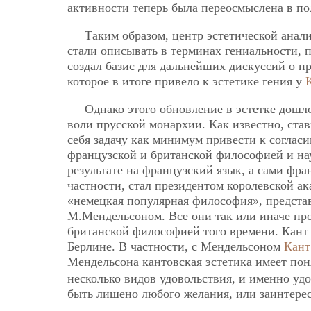
активности теперь была переосмыслена в по
Таким образом, центр эстетической анали
стали описывать в терминах гениальности,
создал базис для дальнейших дискуссий о п
которое в итоге привело к эстетике гения у
Однако этого обновление в эстетке дошл
воли прусской монархии. Как известно, ста
себя задачу как минимум привести к согла
французской и британской философией и на
результате на французский язык, а сами фр
частности, стал президентом королевской ак
«немецкая популярная философия», предста
М.Мендельсоном. Все они так или иначе пр
британской философией того времени. Кант 
Берлине. В частности, с Мендельсоном
Кант
Мендельсона кантовская эстетика имеет по
несколько видов удовольствия, и именно удо
быть лишено любого желания, или заинтере