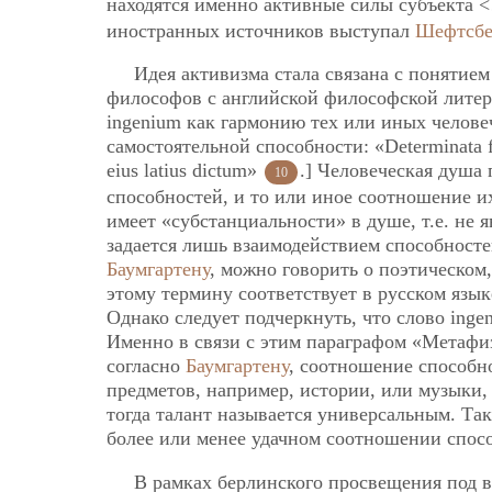
находятся именно активные силы субъекта
иностранных источников выступал
Шефтсбе
Идея активизма стала связана с понятием
философов с английской философской литер
ingenium как гармонию тех или иных человеч
самостоятельной способности: «Determinata fac
eius latius dictum»
.] Человеческая душа
10
способностей, и то или иное соотношение и
имеет «субстанциальности» в душе, т.е. не 
задается лишь взаимодействием способностей
Баумгартену
, можно говорить о поэтическом
этому термину соответствует в русском язык
Однако следует подчеркнуть, что слово inge
Именно в связи с этим параграфом «Метаф
согласно
Баумгартену
, соотношение способн
предметов, например, истории, или музыки,
тогда талант называется универсальным. Так
более или менее удачном соотношении спос
В рамках берлинского просвещения под 