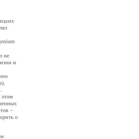
мецких
лял
ngenium
m не
жизни и
чно
а).
.
 этом
еленных
тов –
орить о
ое