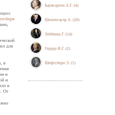
Баумгартен А.Г.
(4)
роцесс
тсбери
Шопенгауэр А.
(20)
нию,
Лейбниц Г.
(14)
ической
ил для
Гердер И.Г.
(2)
, в
Шефтсбери Э.
(1)
аемая
ом и
ой и
ило в
. От
лжно