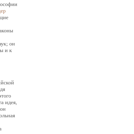
лософии
дер
ущие
законы
аук; он
ы и к
ийской
дя
этого
а идея,
жон
ольная
а