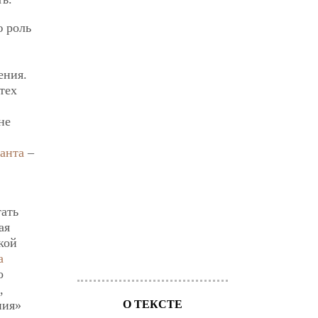
ю роль
ения.
тех
не
анта
–
тать
ая
кой
а
о
,
О ТЕКСТЕ
ния»