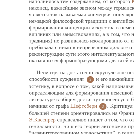
наполнилось тем содержанием, от которого
наконец, важнейшим звеном между германс
является так называемая «немецкая популяр
немецкой философской традиции с английск
формирования концепции искусства в немецк
влияниях или заимствованиях, а в том, что 
традиция) не развивалась изолированно от 
пребывала с ними в непрерывном диалоге и 
реконструкции сути этого интеллектуальног
оказавшихся формообразующими для всей кл
Несмотря на достаточно скрупулезное и
способности суждения»
и его важнейши
2
эстетику, в вопросе о том, какой националь
определяющим для формирования немецкой 
литературе в общем достигнут консенсус о 
начиная от графа
Шефтсбери
. Критикуя
3
большей степени ориентировались на Франци
Э.Кассирер
справедливо пишет о том, что о
гениальности, ни к его теории автономии п
“незаинтересованном удовольствии”, о гени