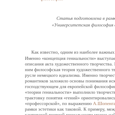
Статья подготовлена в рам
«Университетская философия в
Как известно, одним из наиболее важных
Именно «концепция гениальности» выступает
описания акта художественного творчества.
ним философская теория художественного тв
русле немецкого идеализма. Именно творче
романтиков заложило основы понимания иску
господствующем для европейской философии 
«теории гениальности» выполнило творчес
трактовку понятия «гений» ориентировались
«профессорской», по выражению
А.Шопенга
рамки эстетики как таковой. К примеру, м
кантовской теорией гениальности можно най