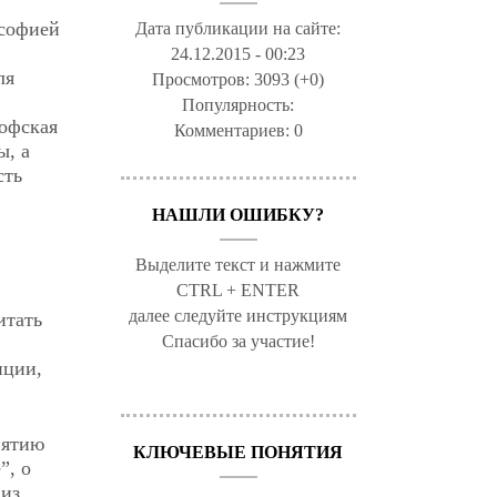
ософией
Дата публикации на сайте:
24.12.2015 - 00:23
ля
Просмотров:
3093 (+0)
Популярность:
софская
Комментариев:
0
ы, а
сть
НАШЛИ ОШИБКУ?
Выделите текст и нажмите
CTRL + ENTER
далее следуйте инструкциям
итать
Спасибо за участие!
иции,
нятию
КЛЮЧЕВЫЕ ПОНЯТИЯ
”, о
 из