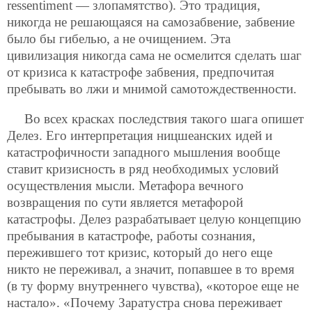
ressentiment — злопамятство). Это традиция,
никогда не решающаяся на самозабвение, забвение
было бы гибелью, а не очищением. Эта
цивилизация никогда сама не осмелится сделать шаг
от кризиса
к катастрофе забвения, предпочитая
пребывать во лжи и мнимой самотождественности.
Во всех красках последствия такого шага опишет
Делез. Его интерпретация ницшеанских идей и
катастрофичности западного мышления вообще
ставит кризисность в ряд необходимых условий
осуществления мысли. Метафора вечного
возвращения по сути является метафорой
катастрофы. Делез разрабатывает целую концепцию
пребывания в катастрофе, работы сознания,
пережившего тот кризис, который до него еще
никто не переживал, а значит, попавшее в то время
(в ту форму внутреннего чувства), «которое еще не
настало». «Почему Заратустра снова переживает