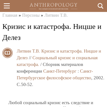
Главная
»
Персоны
»
Литвин Т.В.
Перейти
Вы
Кризис и катастрофа. Ницше и
к
здесь
основному
Делез
содержанию
Литвин Т.В.
Кризис и катастрофа. Ницше и
Делез
//
Социальный кризис и социальная
катастрофа.
/ Сборник материалов
конференции
Санкт-Петербург
:
Санкт-
Петербургское философское общество
, 2002.
C.50-52.
Любой социальный кризис есть следствие и