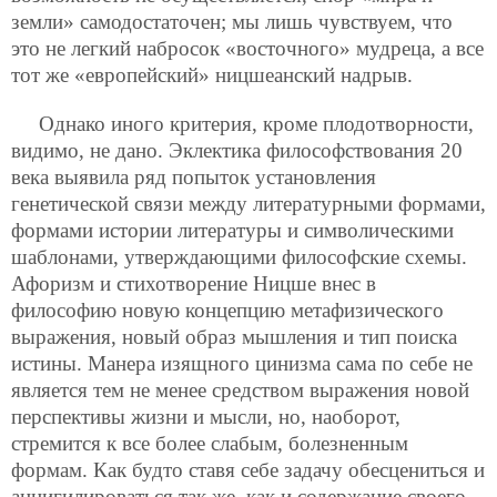
земли» самодостаточен; мы лишь чувствуем, что
это не легкий набросок «восточного» мудреца, а все
тот же «европейский» ницшеанский надрыв.
Однако иного критерия, кроме плодотворности,
видимо, не дано. Эклектика философствования 20
века выявила ряд попыток установления
генетической связи между литературными формами,
формами истории литературы и символическими
шаблонами, утверждающими философские схемы.
Афоризм и стихотворение Ницше внес в
философию новую концепцию метафизического
выражения, новый образ мышления и тип поиска
истины. Манера изящного цинизма сама по себе не
является тем не менее средством выражения новой
перспективы жизни и мысли, но, наоборот,
стремится к все более слабым, болезненным
формам. Как будто ставя себе задачу обесцениться и
аннигилироваться так же, как и содержание своего