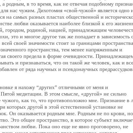
, а родным, в то время, как не отвечая подобному призна
ь для нас чужим. Дихотомия «свой-чужой» является одно 
ся на самых разных пластах общественной и историческ
анстве любви оказывается наиболее близкой к его жизне
й, городом, родиной, нацией, принадлежащим человечест
хи, это и многое другое так же попадает в зависимость 
 всей своей значимости стоит за границами пространств
бозначенного пространства, тем менее напряженным и
гая своего предела в форме очевидности. Принадлежаще
ывать и признаваться, что он такой же человек, как и вс
избавлен от ряда научных и псевдонаучных предрассудков
ановке я нахожу “других” отличными от меня и
 Пятой медитации. В этом смысле, «другой» не сильно
е чужого, как то, что противоположно мне. Признание в
ри которых другой в этой естественной установке не
зок. Он оказывается родным мне. Родным не по крови, но
тво. Это общее пространство, в которое субъект включае
ранством любви. Пока оно еще не явно проговорено, не