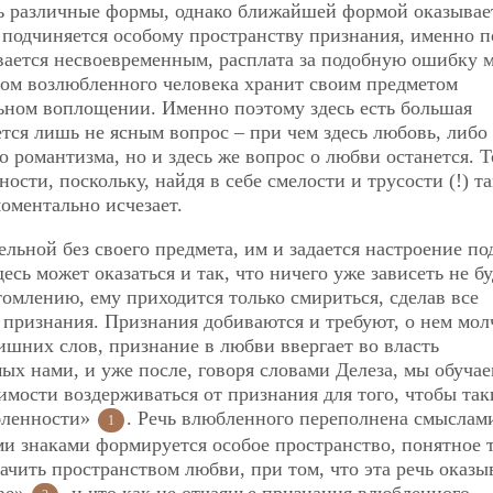
ть различные формы, однако ближайшей формой оказывае
е подчиняется особому пространству признания, именно 
вается несвоевременным, расплата за подобную ошибку 
цом возлюбленного человека хранит своим предметом
льном воплощении. Именно поэтому здесь есть большая
ется лишь не ясным вопрос – при чем здесь любовь, либо
о романтизма, но и здесь же вопрос о любви останется. Т
ости, поскольку, найдя в себе смелости и трусости (!) т
оментально исчезает.
льной без своего предмета, им и задается настроение по
есь может оказаться и так, что ничего уже зависеть не бу
млению, ему приходится только смириться, сделав все
г признания. Признания добиваются и требуют, о нем мол
лишних слов, признание в любви ввергает во власть
ых нами, и уже после, говоря словами Делеза, мы обучае
имости воздерживаться от признания для того, чтобы та
бленности»
. Речь влюбленного переполнена смыслам
1
ми знаками формируется особое пространство, понятное 
чить пространством любви, при том, что эта речь оказы
тве»
, и что как не отчаянье признания влюбленного