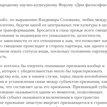
ународному научно-культурному Форуму «Дни философии
вой», по выражению Владимира Соловьева, любви между
логию, будучи одной из центральных тем культуры в це
 трансформациям. Бросается в глаза прежде всего смещ
изнания за индивидом его уникальности, целостности,
е зависимости от его отношения к нам, что позволяет на
о смещение происходит в сторону партнера, как одного 
енном опыте статусы вещи, поскольку положение партнер
сть.
го хотелось бы очертить понимание признания вообще и
 которое с убедительностью могло бы характеризовать
арства или, как в нашем случае, перед лицом возлюбленн
ия и установления связи между субъектом признания, ка
м, что составляет цель его признания. Признающий субъ
ризнание оказывается одним из моментов, позволяющих
бой субъект оказывается включенным в пространство
ое признание зачастую ввергает признающегося в странн