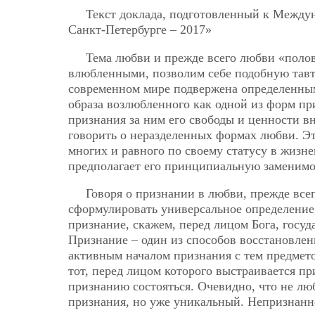
Текст доклада, подготовленный к Межд
Санкт-Петербурге – 2017»
Тема любви и прежде всего любви «поло
влюбленными, позволим себе подобную тавто
современном мире подвержена определенным
образа возлюбленного как одной из форм пр
признания за ним его свободы и ценности вн
говорить о неразделенных формах любви. Эт
многих и равного по своему статусу в жизн
предполагает его принципиальную заменимо
Говоря о признании в любви, прежде все
сформулировать универсальное определение,
признание, скажем, перед лицом Бога, госуд
Признание – один из способов восстановлен
активным началом признания с тем предмето
тот, перед лицом которого выстраивается п
признанию состояться. Очевидно, что не лю
признания, но уже уникальный. Непризнанн