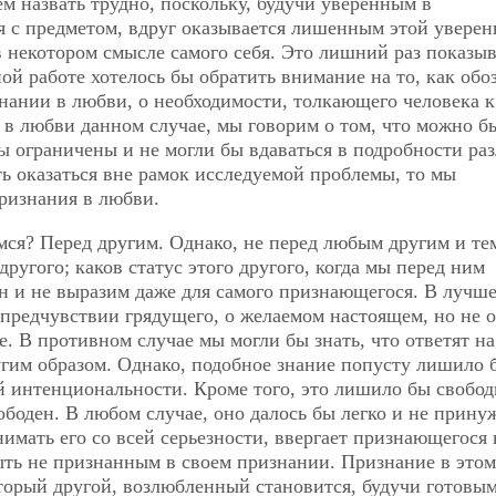
м назвать трудно, поскольку, будучи уверенным в
я с предметом, вдруг оказывается лишенным этой уверен
в некотором смысле самого себя. Это лишний раз показы
ой работе хотелось бы обратить внимание на то, как обо
нании в любви, о необходимости, толкающего человека к
 в любви данном случае, мы говорим о том, что можно б
ы ограничены и не могли бы вдаваться в подробности ра
ь оказаться вне рамок исследуемой проблемы, то мы
ризнания в любви.
мся? Перед другим. Однако, не перед любым другим и те
ругого; каков статус этого другого, когда мы перед ним
ен и не выразим даже для самого признающегося. В лучш
предчувствии грядущего, о желаемом настоящем, но не о
. В противном случае мы могли бы знать, что ответят н
ругим образом. Однако, подобное знание попусту лишило 
й интенциональности. Кроме того, это лишило бы свобо
вободен. В любом случае, оно далось бы легко и не прину
нимать его со всей серьезности, ввергает признающегося 
ыть не признанным в своем признании. Признание в этом
торый другой, возлюбленный становится, будучи готовы