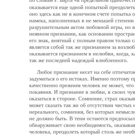
оказывается еще одной попыткой преодолеть
оно здесь как не в конечном счете попытка 
намека, наполненных в не меньшей степени 
разрушительным актом любовной игры, но в 
неявном признании, как основании простр
его знак, внятный с полным правом только 
является собой так же признанием за возлюб
оказывается признанием в нелюбви, когда, ка
так же последней надеждой влюбленного.
Любое признание несет на себе отпечаток 
задуматься о его истоках. Именно поэтому 
качественно прежним человек не может, что
покаяния. И признание в любви, в своих чу
оказаться в стороне. Сомнение, страх оказы
может сказать так же об отсутствии чистых
нереального, сомнения, без которых немысли
не должно быть. В тени остаются предпосыл
обнаруживает свою необходимость, оказыва
человека, преодолеть который столь же необ