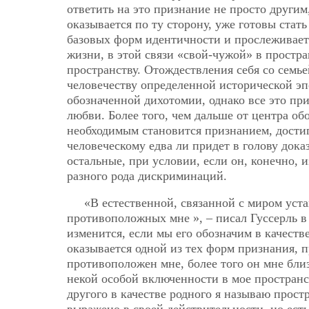
ответить на это признание не просто другим
оказывается по ту сторону, уже готовы стат
базовых форм идентичности и прослеживает
жизни, в этой связи «свой-чужой» в простр
пространству. Отождествления себя со семье
человечеству определенной исторической эпо
обозначенной дихотомии, однако все это при
любви. Более того, чем дальше от центра о
необходимым становится признанием, дости
человеческому едва ли придет в голову доказ
остальные, при условии, если он, конечно, 
разного рода дискриминаций.
«В естественной, связанной с миром уст
противоположных мне », – писал Гуссерль в
изменится, если мы его обозначим в качеств
оказывается одной из тех форм признания, п
противоположен мне, более того он мне бли
некой особой включенности в мое пространс
другого в качестве родного я называю прост