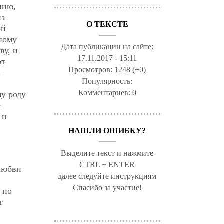
нию,
из
О ТЕКСТЕ
ой
нному
Дата публикации на сайте:
ву, и
17.11.2017 - 15:11
от
Просмотров:
1248 (+0)
а
Популярность:
Комментариев:
0
му роду
е
 и
НАШЛИ ОШИБКУ?
Выделите текст и нажмите
CTRL + ENTER
 любви
далее следуйте инструкциям
Спасибо за участие!
 по
т