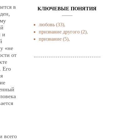
ается в
КЛЮЧЕВЫЕ ПОНЯТИЯ
ден,
ому
любовь
(33),
ой
признание другого
(2),
и и
признание
(5),
й
ку «не
ости от
кте
. Его
ая
ние
ненный
еловека
вается
и всего