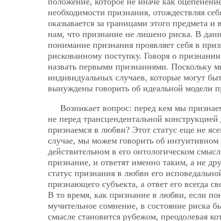
положение, которое не иначе как оцепенение
необходимости признания, отождествляя себ
оказывается за границами этого предмета и 
нам, что признание не лишено риска. В данн
понимание признания проявляет себя в приз
рискованному поступку. Говоря о признании
назвать первыми признаниями. Поскольку м
индивидуальных случаев, которые могут быт
вынуждены говорить об идеальной модели п
Возникает вопрос: перед кем мы признае
не перед трансцендентальной конструкцией д
признаемся в любви? Этот статус еще не яс
случае, мы можем говорить об интуитивном 
действительном в его онтологическом смысле
признание, и ответят именно таким, а не д
статус признания в любви его исповедально
признающего субъекта, а ответ его всегда с
В то время, как признание в любви, если по
мучительное сомнение, в состояние риска б
смысле становится рубежом, преодолевая ко