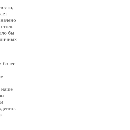
ности,
вает
значено
 столь
ыло бы
зличных
м более
ем
а наше
бы
ды
жденно.
в
м