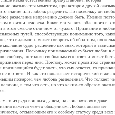
 лишь некая естественная пред-установка, которая
нание оказывается моментом, при котором другой оказыв
то знание или любовь разделить. Но поскольку он свобо
обное разделение непременно должно быть. Именно поэт
ком в жизни человека. Каков статус возлюбленного в эт
 и в этом смысле отличном от чужого. Признание в любв
 возможных путей, способствующих пониманию того, како
но, что видимость может говорить об обратном, посколь
е молчание будет расценено как знак, который в зависим
 признавания. Поскольку признаваемый субъект любви в а
ою свободу, но только свободным его ответ и может быть
о признания перед ним. Поэтому, может проявится странн
 признающийся будет знать, что ему ответят, то призна
о не в ответе. И как это показывает исторический и жиз
еньшим пожаром, чем любовь разделенная. Что толкает ч
аличии, в том что есть, но что каким-то образом оказы
ся.
ем-то из ряда вон выходящем, на фоне которого даже
знания кажется чем-то обыденным. Любовь оказывает
личности, отсылающим его к особому статусу среди всех 