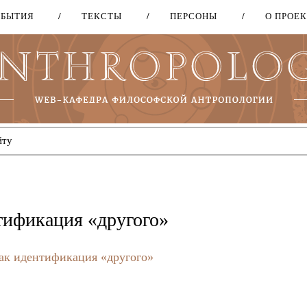
ОБЫТИЯ
ТЕКСТЫ
ПЕРСОНЫ
О ПРОЕ
Перейти
к
основному
содержанию
тификация «другого»
ак идентификация «другого»