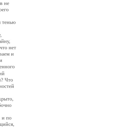
в не
оего
я тенью
,
айну,
что нет
ваем и
и
ленного
ий
и? Что
ностей
крыто,
бочно
 и по
щийся,