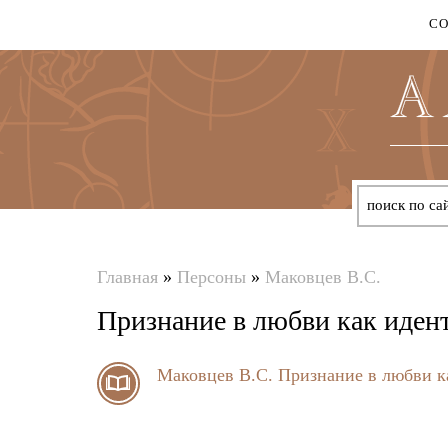
С
Главная
»
Персоны
»
Маковцев В.С.
Вы
Признание в любви как иден
здесь
Маковцев В.С.
Признание в любви к