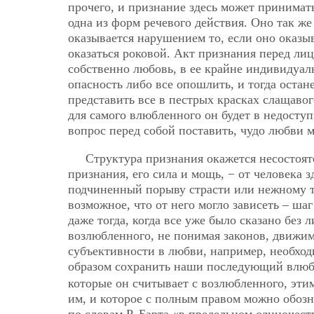
прочего, и признание здесь может принима
одна из форм речевого действия. Оно так ж
оказывается нарушением то, если оно оказы
оказаться роковой. Акт признания перед ли
собственно любовь, в ее крайне индивидуа
опасность либо все опошлить, и тогда остан
представить все в пестрых красках слащавог
для самого влюбленного он будет в недоступн
вопрос перед собой поставить, чудо любви м
Структура признания окажется несостояте
признания, его сила и мощь, − от человека зд
подчиненный порыву страсти или нежному то
возможное, что от него могло зависеть – ша
даже тогда, когда все уже было сказано без 
возлюбленного, не понимая законов, движим
субъективности в любви, например, необход
образом сохранить наши последующий влю
которые он считывает с возлюбленного, эти
им, и которое с полным правом можно обозна
по словам Р. Барта «в предельном одиночес