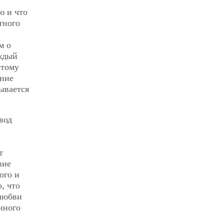
ю и что
тного
м о
ждый
этому
ание
зывается
овод
т
вие
ого и
, что
 любви
нного