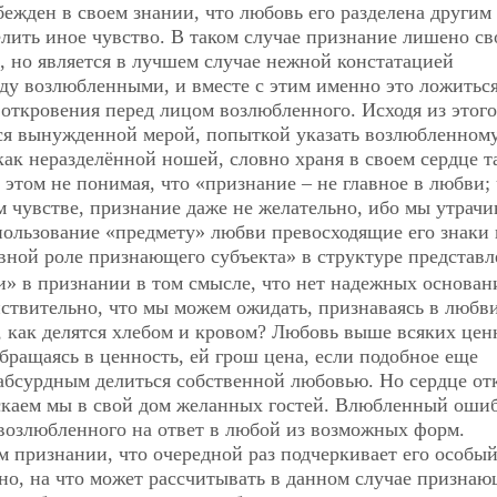
ежден в своем знании, что любовь его разделена другим 
елить иное чувство. В таком случае признание лишено св
а, но является в лучшем случае нежной констатацией
ду возлюбленными, и вместе с этим именно это ложитьс
 откровения перед лицом возлюбленного. Исходя из этого
тся вынужденной мерой, попыткой указать возлюбленному
ак неразделённой ношей, словно храня в своем сердце т
 этом не понимая, что «признание – не главное в любви; 
м чувстве, признание даже не желательно, ибо мы утрачи
 пользование «предмету» любви превосходящие его знаки 
ивной роле признающего субъекта» в структуре представ
ти» в признании в том смысле, что нет надежных основан
йствительно, что мы можем ожидать, признаваясь в любв
у, как делятся хлебом и кровом? Любовь выше всяких цен
бращаясь в ценность, ей грош цена, если подобное еще
абсурдным делиться собственной любовью. Но сердце от
ускаем мы в свой дом желанных гостей. Влюбленный оши
 возлюбленного на ответ в любой из возможных форм.
м признании, что очередной раз подчеркивает его особый
но, на что может рассчитывать в данном случае признаю