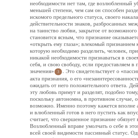
необходимости нет там, где возлюбленный уб
меньшей степени, чем сам он способен разд
искомого предельного статуса, своего накал
действительности знаков, разбросанных меж
на таинство любви, закрытое от возможного
становится ясным, что признание оказывае
«открыть ему глаза»; влекомый признанием к
которую необходимо разделить, человек, при
никакой необходимости признаваться в свое
себя, и свою свободу, если предоставляем в
значения»
. Это свидетельствует о «пасс
3
акта признания, о его «незаинтересованнос
ожидать от него положительного ответа. Де
эту любовь примут и разделят, подобно том
поскольку автономна, в противном случае, о
возможно. Именно поэтому кажется вполне 
и влюбленный готов в него пустить как вп
считает, что свершенное признание обязует
Возлюбленный вправе умолчать о себе в это
всей своей видимости пассивный статус. Од