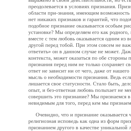
выражено в своей действительности, но есть
преодолевается в условиях признания. Приз
области при-знания, имеющим возможность э
нет никаких признаков и гарантий, что под
подобное признание оказывается особым рис
установке? Мы определяем его как родного,
вместе с тем любовь оказывается одним из
другой перед тобой. При этом совсем не важ
ответить» он в данном случае не может. Даж
контекста, может оказаться по обе стороны
признания перед ним не только сохраняет св
ответ не зависит ни от чего, даже от нашег
мысль о необходимости признания. Ведь если
лишается свое статусности. Стало быть, дел
опыт, и без-ответная любовь полыхает не м
совершить это признание? Мы признаемся в н
невидимым для того, перед кем мы признаем
Очевидно, что и признание оказывается ч
религиозная исповедь как одна из форм при
признанием другого в качестве уникальной 