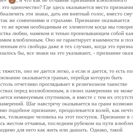
2
 это одиночество? Где здесь оказывается место признани
обналичить эти знаки, дать им внятный голос, вместо сму
так же сомнениями и страхами. Признание оказывается
то же время необходимым ее элементом когда мы говори
анства любви, намеком и тенью пронизывающем собой ка
самим влюбленным. Оно не гарантирует взаимности и по
ленным его свободы даже в тех случаях, когда это призн
залось бы, все знаки на это указывают, - признание ока
тяжести, оно не дается легко, а если и дается, то есть п
признание оказывается гранью, перейдя которую быть
 столь отчетливо проглядывает в религиозном таинстве
вствах перед возлюбленным, в своих намерениях не може
вается неминуемым спутником, и вместе с тем их отсутст
 намерений. Шаг навстречу оказывается на грани возможн
мо подобное признание, преодолевается волей, как нечто
ки, толкающие человека на этот поступок. Признание в
ясь жестом отчаянья, последним рубежом на пути влюбле
ходимо для него как жить или дышать. Однако, такой