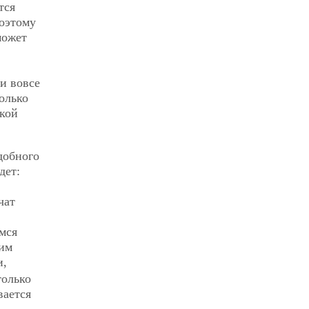
тся
поэтому
может
 и вовсе
олько
акой
добного
дет:
чат
мся
ким
и,
только
вается