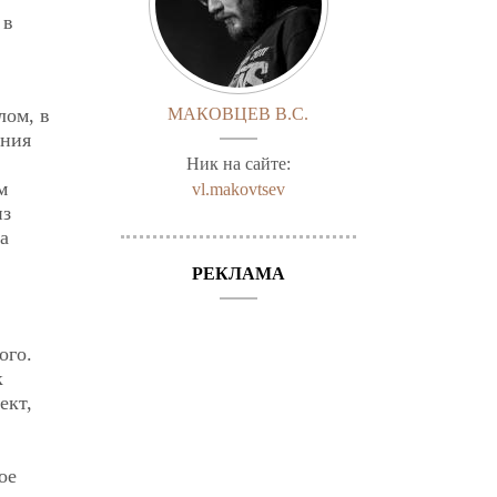
 в
лом, в
МАКОВЦЕВ В.С.
ения
Ник на сайте:
м
vl.makovtsev
из
а
РЕКЛАМА
ого.
к
ект,
ое