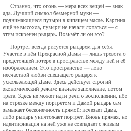
Странно, что огонь — мера всех вещей — знак
ада. Лучший символ безмерной муки —
поднимающиеся пузыри в кипящем масле. Картина
ещё не высохла, пузыри не начали лопаться — с
этим искренен рыцарь. Возьмёт ли он это?
Портрет всегда рисуется рыцарем для себя.
Участие в нём Прекрасной Дамы — лишь тревога о
предстоящей потере в пространстве между ней и её
изображением. Это пространство — лоно
несчастной любви спешащего рыцаря к
ускользающей Даме. Здесь действует строгий
экономический режим: вначале заполнение, потом
трата. Здесь не может идти речи о восполнении, ибо
на отрезке между портретом и Дамой рыцарь сам
замыкает бесконечность прямой: исчезает Дама,
либо рыцарь уничтожает портрет. Вновь прямая, но
идентификация на ней уже не совпадает с живым
образом. Восполнение холста краской и погоня за