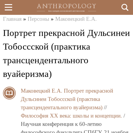
Главная
»
Персоны
»
Маковецкий Е.А.
Перейти
Вы
Портрет прекрасной Дульсинеи
к
здесь
основному
Тобоссской (практика
содержанию
трансцендентального
вуайеризма)
Маковецкий Е.А.
Портрет прекрасной
Дульсинеи Тобоссской (практика
трансцендентального вуайеризма)
//
Философия XX века: школы и концепции.
/
Научная конференция к 60-летию
философского факультета СПбГУ, 21 ноября