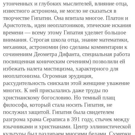
утонченных и глубоких мыслителей, влияние отца,
известного астронома, не могло не сказаться в
творчестве Гипатии. Она впитала многое. Платон и
Аристотель, идеи неоплатоников, этические искания
времени — всему этому
Гипатия уделяет большое
внимания. Строгая школа отца, знание математики,
механики, астрономии (ею сделаны комментарии к
сочинениям Деометра Дифанта, специальная работа
посвященная коническим сечениям) позволили ей
избежать налета мистицизма, характерного для
неоплатонизма. Огромная эрудиция,
рассудительность снискали этой женщине уважение
многих. К ней присылались даже труды по
христианскому богословию. Но темный плащ
философа, который стала носить Гипатия, не
послужил защитой. Гипатия была свидетелем
разгрома храма Сераписа в 391 году, стычек между
язычниками и христианами. Центр эллинистической
культуры был раздираем многими бедами. Сумерки