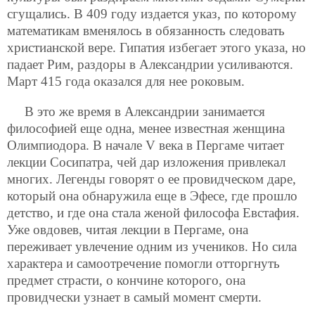
сгущались. В 409 году издается указ, по которому
математикам вменялось в обязанность следовать
христианской вере. Гипатия избегает этого указа, но
падает Рим, раздоры в Александрии усиливаются.
Март 415 года оказался для нее роковым.
В это же время в Александрии занимается
философией еще одна, менее известная женщина
Олимпиодора. В начале V века в Пергаме читает
лекции Сосипатра, чей дар изложения привлекал
многих. Легенды говорят о ее провидческом даре,
который она обнаружила еще в Эфесе, где прошло
детство, и где она стала женой философа Евстафия.
Уже овдовев, читая лекции в Пергаме, она
переживает увлечение одним из учеников. Но сила
характера и самоотречение помогли отторгнуть
предмет страсти, о кончине которого, она
провидчески узнает в самый момент смерти.