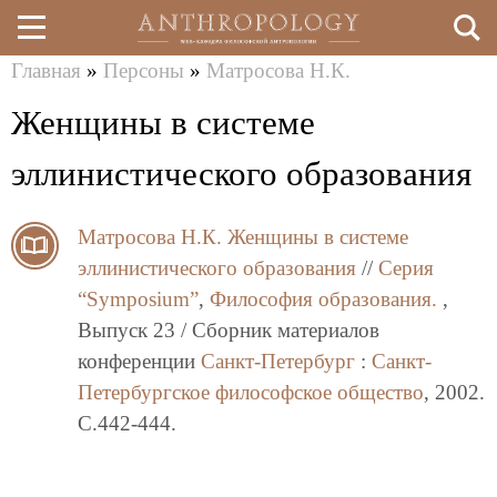
Главная
»
Персоны
»
Матросова Н.К.
Перейти
Вы
Женщины в системе
к
здесь
основному
эллинистического образования
содержанию
Матросова Н.К.
Женщины в системе
эллинистического образования
//
Серия
“Symposium”
,
Философия образования.
,
Выпуск 23 / Сборник материалов
конференции
Санкт-Петербург
:
Санкт-
Петербургское философское общество
, 2002.
C.442-444.