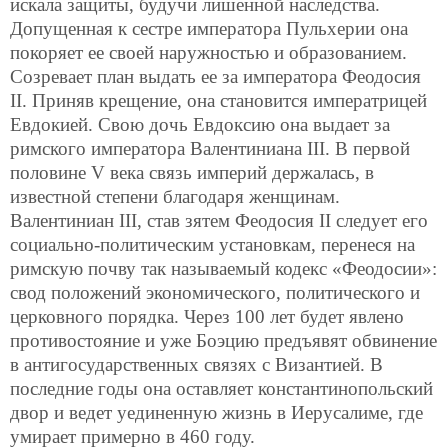
искала защиты, будучи лишенной наследства.
Допущенная к сестре императора Пульхерии она
покоряет ее своей наружностью и образованием.
Созревает план выдать ее за императора Феодосия
II. Приняв крещение, она становится императрицей
Евдокией. Свою дочь Евдоксию она выдает за
римского императора Валентиниана III. В первой
половине V века связь империй держалась, в
известной степени благодаря женщинам.
Валентиниан III, став зятем Феодосия II следует его
социально-политическим установкам, перенеся на
римскую почву так называемый кодекс «Феодосии»:
свод положений экономического, политического и
церковного порядка. Через 100 лет будет явлено
противостояние и уже Боэцию предъявят обвинение
в антигосударственных связях с Византией. В
последние годы она оставляет константинопольский
двор и ведет уединенную жизнь в Иерусалиме, где
умирает примерно в 460 году.