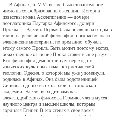
В Афинах, в IV-VI веках, было значительное
число высокообразованных женщин. Истории
известны имена Асклепигении — дочери
неоплатоника Плутарха Афинского, дочери
Прокла — Эдесии. Первая была посвящена отцом в
таинства религиозной философии, прекрасно знала
элевсинские мистерии и, по преданию, обучала
этому самого Прокла. Быть может поэтому экстаз,
божественное озарение Прокл ставит выше разума.
Его философия демонстрирует переход от
языческих культовых начал к христианской
теологии. Эдесия, о которой мы уже упомянули,
родилась в Афинах. Она была родственницей
Сириана, одного из схолархов платоновской
академии. Эдесия выходит замуж за
александрийского философа Гермию, члена мусея,
научного центра и высшей школы, которым
гордился Египет. В его стенах в свое время