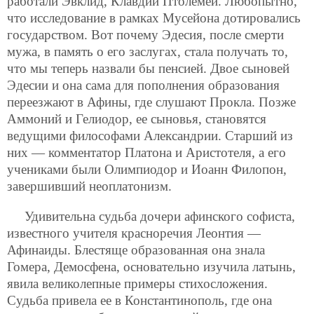
работали Эвклид, Клавдий Птолемей. Любопытно,
что исследование в рамках Мусейона дотировались
государством. Вот почему Эдесия, после смерти
мужа, в память о его заслугах, стала получать то,
что мы теперь назвали бы пенсией. Двое сыновей
Эдесии и она сама для пополнения образования
переезжают в Афины, где слушают Прокла. Позже
Аммоний и Гелиодор, ее сыновья, становятся
ведущими философами Александрии. Старший из
них — комментатор Платона и Аристотеля, а его
учениками были Олимпиодор и Иоанн Филопон,
завершивший неоплатонизм.
Удивительна судьба дочери афинского софиста,
известного учителя красноречия Леонтия —
Афинаиды. Блестяще образованная она знала
Гомера, Демосфена, основательно изучила латынь,
явила великолепные примеры стихосложения.
Судьба привела ее в Константинополь, где она