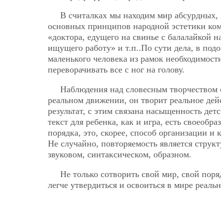
В считалках мы находим мир абсурдных, 
основных принципов народной эстетики ком
«доктора, едущего на свинье с балалайкой н
ищущего работу» и т.п..По сути дела, в по
маленького человека из рамок необходимости
переворачивать все с ног на голову.
Наблюдения над словесным творчеством с
реальном движении, он творит реальное дейс
результат, с этим связана насыщенность де
текст для ребенка, как и игра, есть своеоб
порядка, это, скорее, способ организации и
Не случайно, повторяемость является струк
звуковом, синтаксическом, образном.
Не только сотворить свой мир, свой пор
легче утвердиться и освоиться в мире реаль