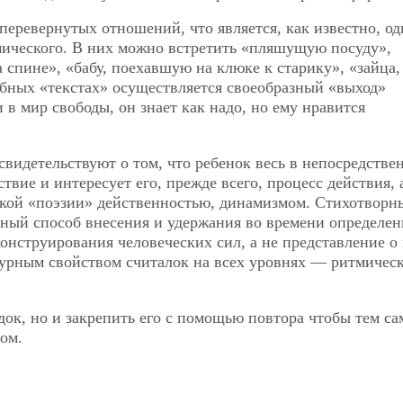
перевернутых отношений, что является, как известно, од
ического. В них можно встретить «пляшущую посуду»,
а спине», «бабу, поехавшую на клюке к старику», «зайца,
добных «текстах» осуществляется своеобразный «выход»
 в мир свободы, он знает как надо, но ему нравится
видетельствуют о том, что ребенок весь в непосредстве
твие и интересует его, прежде всего, процесс действия, 
тской «поэзии» действенностью, динамизмом. Стихотворн
разный способ внесения и удержания во времени определе
 конструирования человеческих сил, а не представление о
турным свойством считалок на всех уровнях — ритмичес
ядок, но и закрепить его с помощью повтора чтобы тем с
ном.