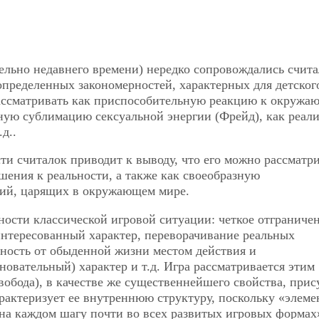
тельно недавнего времени) нередко сопровождались счит
пределенных закономерностей, характерных для детског
рассматривать как приспособительную реакцию к окружа
азную сублимацию сексуальной энергии (Фрейд), как реал
д..
ти считалок приводит к выводу, что его можно рассматри
шения к реальности, а также как своеобразную
ий, царящих в окружающем мире.
ости классической игровой ситуации: четкое отграниче
аинтересованный характер, переворачивание реальных
ность от обыденной жизни местом действия и
овательный) характер и т.д. Игра рассматривается этим
вобода), в качестве же существеннейшего свойства, при
арактеризует ее внутреннюю структуру, поскольку «элем
 на каждом шагу почти во всех развитых игровых формах»