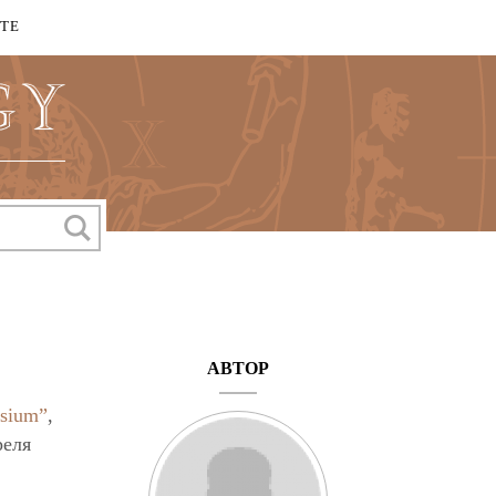
КТЕ
АВТОР
sium”
,
реля