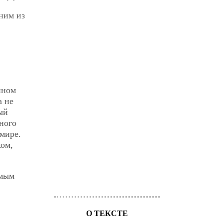
ним из
нном
а не
ый
нного
 мире.
ком,
амым
О ТЕКСТЕ