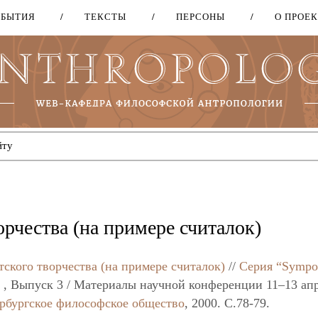
ОБЫТИЯ
ТЕКСТЫ
ПЕРСОНЫ
О ПРОЕ
Перейти
к
основному
содержанию
орчества (на примере считалок)
тского творчества (на примере считалок)
//
Серия “Sympo
, Выпуск 3 / Материалы научной конференции 11–13 ап
рбургское философское общество
, 2000. C.78-79.