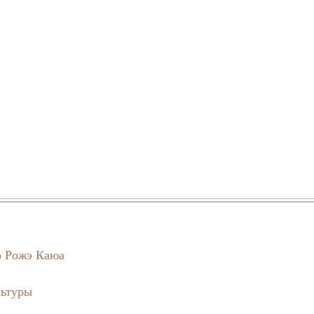
о Рожэ Каюа
льтуры