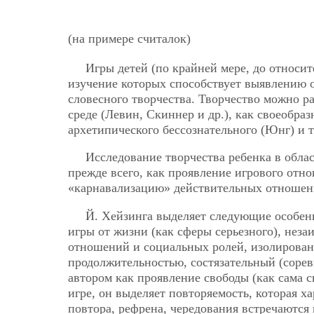
(на примере считалок)
Игры детей (по крайней мере, до относи
изучение которых способствует выявлению о
словесного творчества. Творчество можно 
среде (Левин, Скиннер и др.), как своеобр
архетипического бессознательного (Юнг) и т.
Исследование творчества ребенка в облас
прежде всего, как проявление игрового
отно
«карнавализацию» действительных отношен
Й. Хейзинга выделяет следующие особенн
игры от жизни (как сферы серьезного), нез
отношений и социальных ролей, изолирован
продолжительностью, состязательный (соревн
автором как проявление свободы (как сама с
игре, он выделяет повторяемость, которая х
повтора, рефрена, чередования встречаются