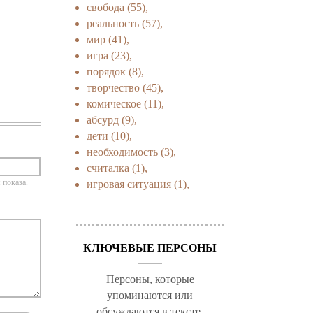
свобода
(55),
реальность
(57),
мир
(41),
игра
(23),
порядок
(8),
творчество
(45),
комическое
(11),
абсурд
(9),
дети
(10),
необходимость
(3),
считалка
(1),
 показа.
игровая ситуация
(1),
КЛЮЧЕВЫЕ ПЕРСОНЫ
Персоны, которые
упоминаются или
обсуждаются в тексте.