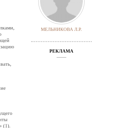
алками,
МЕЛЬНИКОВА Л.Р.
о
ющей
изацию
РЕКЛАМА
вать,
ние
сущего
енты
 (1).