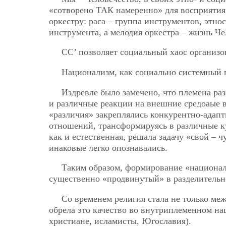
«сотворено ТАК намеренно» для восприятия
оркестру: раса – группа инструментов, этно
инструмента, а мелодия оркестра – жизнь Че
СС’ позволяет социальный хаос организов
Национализм, как социально системный 
Издревле было замечено, что племена ра
и различные реакции на внешние средоаые 
«различия» закреплялись конкурентно-адап
отношений, трансформируясь в различные ку
как и естественная, решала задачу «свой – ч
инаковые легко опознавались.
Таким образом, формирование «национал
существенно «продвинутый» в разделительн
Со временем религия стала не только ме
обрела это качество во внутриплеменном н
христиане, исламисты, Югославия).