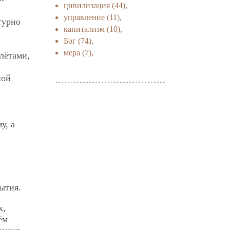
цивилизация
(44),
управление
(11),
турно
капитализм
(10),
Бог
(74),
мера
(7),
лётами,
ной
у, а
ытия.
х,
ём