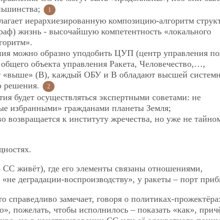
ньшинства;
1
олагает иерархиезированную композицию-алгоритм струк
раф) жизнь - высочайшую компетентность «локального
горитм».
ения можно образно уподобить ЦУП (центр управления по
 общего объекта управления Ракета, Человечество,…,
т «выше» (В), каждый ОБУ и В обладают высшей систем
о решения.
2
ия будет осуществляться экспертными советами: не
ые избранными» гражданами планеты Земля;
во возвращается к институту жречества, но уже не тайном
дностях.
о СС живёт), где его элементы связаны отношениями,
 «не деградации-воспроизводству», у ракеты – порт приб
 справедливо замечает, говоря о политиках-прожектёра
», пожелать, чтобы исполнилось – показать «как», прич