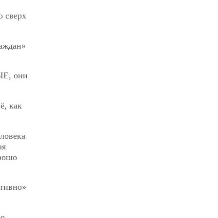
о сверх
раждан»
ЫЕ, они
ё, как
ловека
ая
орошо
птивно»
бо