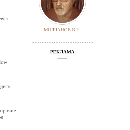
ляет
МОЛЧАНОВ В.Н.
РЕКЛАМА
llow
одить
 прочие
ое