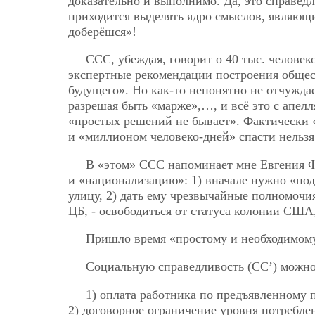
доказательно и выполнимо. Да, это справед
приходится выделять ядро смыслов, являющ
доберёшся»!
ССС, убеждая, говорит о 40 тыс. человек
экспертные рекомендации построения общес
будущего». Но как-то непонятно не отчужда
разрешая быть «марже»,…, и всё это с апелл
«простых решений не бывает». Фактически 
и «миллионом человеко-дней» спасти нельзя 
В «этом» ССС напоминает мне Евгения Ф
и «национализацию»: 1) вначале нужно «по
улицу, 2) дать ему чрезвычайные полномочия
ЦБ, - освободиться от статуса колонии С
Пришло время «простому и необходимом
Социальную справедливость (СС’) можно 
1) оплата работника по предъявленному 
2) договорное ограничение уровня потребле