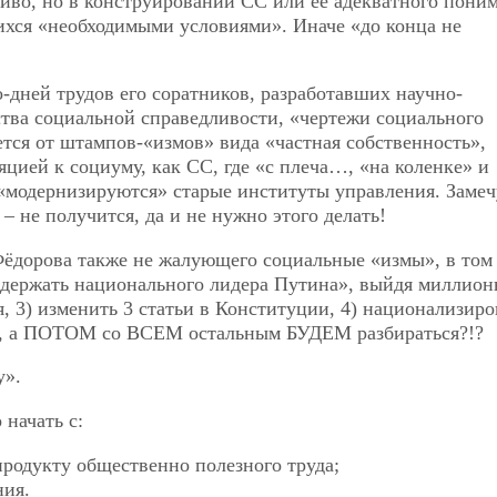
ливо, но в конструировании СС или её адекватного пони
ихся «необходимыми условиями». Иначе «до конца не
о-дней трудов его соратников, разработавших научно-
тва социальной справедливости, «чертежи социального
ется от штампов-«измов» вида «частная собственность»,
яцией к социуму, как СС, где «с плеча…, «на коленке» и
«модернизируются» старые институты управления. Заме
– не получится, да и не нужно этого делать!
ёдорова также не жалующего социальные «измы», в том
ддержать национального лидера Путина», выйдя миллион
, 3) изменить 3 статьи в Конституции, 4) национализиро
ША, а ПОТОМ со ВСЕМ остальным БУДЕМ разбираться?!?
у».
начать с:
продукту общественно полезного труда;
ния.