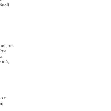
обной
чия, но
Эти
ых
тной,
но и
н;