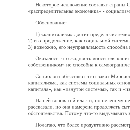
Некоторое исключение составят страны 
«распределительная экономика» - социализм
Обоснование:
1) «капитализм» достиг предела системн
2) его продолжение, как социальной системы
3) возможно, его неуправляемость способна 
Оказалось, что жадность «носителя капи
собственником» не способна к самоогранич
Социологи объясняют этот закат Мирсис
капитализма, как системы социальных отнош
капитала», как «изнутри системы», так и «и
Нашей вороватой власти, по нелепому не
рассказали, но она намерена продолжать сыто
обстоятельства. Потому что-то выдумывать з
Полагаю, что более продуктивно рассмо