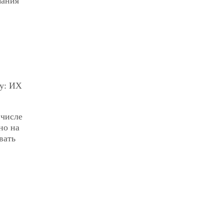
мания
чу: ИХ
 числе
но на
вать