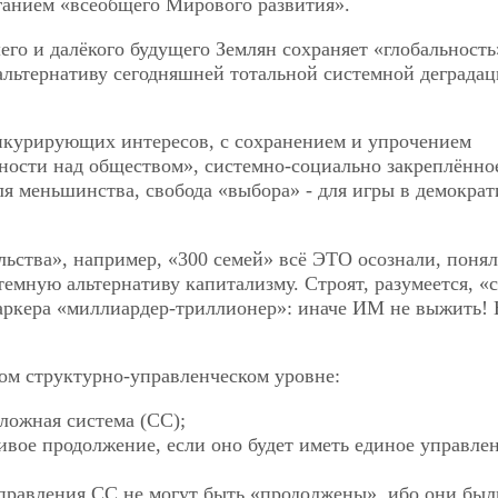
ганием «всеобщего Мирового развития».
его и далёкого будущего Землян сохраняет «глобальность
 альтернативу сегодняшней тотальной системной деграда
онкурирующих интересов, с сохранением и упрочением
ности над обществом», системно-социально закреплённо
ля меньшинства, свобода «выбора» - для игры в демокра
льства», например, «300 семей» всё ЭТО осознали, понял
емную альтернативу капитализму. Строят, разумеется, «
з маркера «миллиардер-триллионер»: иначе ИМ не выжить!
ном структурно-управленческом уровне:
ложная система (СС);
чивое продолжение, если оно будет иметь единое управле
правления СС не могут быть «продолжены», ибо они был