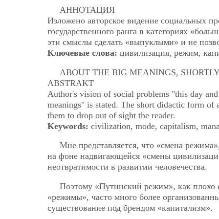
АННОТАЦИЯ
Изложено авторское видение социальных про
государственного ранга в категориях «боль
эти смыслы сделать «выпуклыми» и не позвол
Ключевые слова:
цивилизация, режим, капи
ABOUT THE BIG MEANINGS, SHORTL
ABSTRAKT
Author's vision of social problems "this day and
meanings" is stated. The short didactic form of
them to drop out of sight the reader.
Keywords:
civilization, mode, capitalism, ma
Мне представляется, что «смена режима»
на фоне надвигающейся «смены цивилизацио
неотвратимости в развитии человечества.
Поэтому «Путинский режим», как плохо с
«режимы», часто много более организованны
существование под брендом «капитализм».