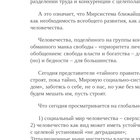
разделении труда и конкуренции с целепола
А это означает, что Мирсистема ближайш
как необходимость всеобщего развития, как
человечества.
Человечества, поделённого на группы к
обманного манка свободы - «приоритета лич
обобщением: свобода власти и богатства – д
(но) и бедности – для большинства.
Сегодня представители «тайного правите
строят, пока тайно, Мировую социально-сист
дом», заботясь о себе, не о нас, но уже бе
будем мешать им, пусть строят.
Что сегодня просматривается на глобаль
1) социальный мир человечества – сверхс
2) человечество как вид может иметь устой
с целевой установкой «не деградации»;
3)традиционные ныне институты власти и у