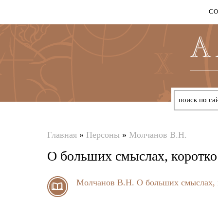
С
Главная
»
Персоны
»
Молчанов В.Н.
Вы
О больших смыслах, коротко
здесь
Молчанов В.Н.
О больших смыслах, 