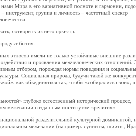
 нами Мира в его вариативной полноте и гармонии, под
с – инструмент, группа и личность – частотный спектр
ловечества.
ать, сотворить из него оркестр.
продукт бытия.
зных этносов имели не только устойчивые внешние разли
воздействия и проявления межчеловеческих отношений. 
тивным отбором, порождая нормы поведения и социальн
льтуры. Социальная природа, будучи такой же конкурен
ужой»: как объединяться так, чтобы «собирались свои», а
ьностей» глубоко естественный исторический процесс,
ом межевании созданным институтом «религия».
жнациональной разделительной культурной доминантой, 
ациональном межевании (например: сунниты, шииты, Ира