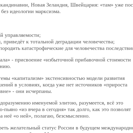
Скандинавии, Новая Зеландия, Швейцария: «там» уже по
 без идеологии марксизма.
ой управляемости;
, приведёт к тотальной деградации человечества;
породить катастрофические для человечества последстви
тала» - присвоение «избыточной прибавочной стоимости
ению.
темы «капитализм» экстенсивностью модели развития
ений в условиях, когда уже нет источников «прироста
звне» - они исчерпаны.
доразумению именуемой элитою, разумеется, всё это
-пьяно «из вчера в сегодня» так долго, как это позволят
а неё «о ней», полагаю, безсмысленно.
треть желательный статус России в будущем международн