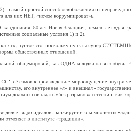
 2) - самый простой способ освобождения от неправедног
тв для них НЕТ, «нечем коррумпироват»ь.
Скандинавия, 50 лет Новая Зеландия, немало лет «для г
емные социальные условия 1) и 2).
е катят», пустое это, поскольку пункты супер СИСТЕМН
ормы общественных отношений.
льной, общемировой, как ОДНА колодка на всю обувь. Е
 СС’, её самовоспроизведение: мироощущение внутри че
ьшинству, его внутреннее «я» и внешняя - государственн
циум должны совпадать «без разрывов» и теснин, как х
выделяет ядро идеалов, ранжирует его компоненты «ада
или отменяет в институте «традиции».
альных группах и персонах, все разные, и это хорошо, и