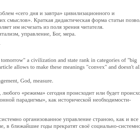
блем «сего дня и завтра» цивилизационного и
ших смыслов». Краткая дидактическая форма статьи позво
яет им исчезать из поля зрения читателя.
тализм, управление, Бог, мера.
Y
 tomorrow" a civilization and state rank in categories of "big
 article allows to make these meanings "convex" and doesn't a
nagement, God, measure.
, любого «режима» сегодня происходит или будет происх
нной парадигмы», как исторической необходимости-
истемно организованное управление страною, как и все
е, в ближайшие годы прекратят своё социально-системн