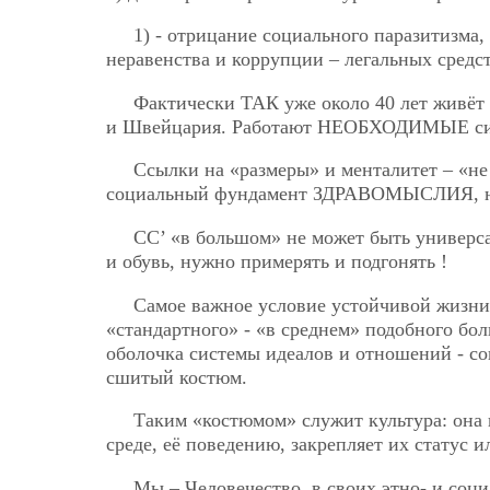
1) - отрицание социального паразитизма,
неравенства и коррупции – легальных средс
Фактически ТАК уже около 40 лет живёт 
и Швейцария. Работают НЕОБХОДИМЫЕ сист
Ссылки на «размеры» и менталитет – «н
социальный фундамент ЗДРАВОМЫСЛИЯ, н
СС’ «в большом» не может быть универса
и обувь, нужно примерять и подгонять !
Самое важное условие устойчивой жизни
«стандартного» - «в среднем» подобного бол
оболочка системы идеалов и отношений - со
сшитый костюм.
Таким «костюмом» служит культура: она 
среде, её поведению, закрепляет их статуc 
Мы – Человечество, в своих этно- и соци