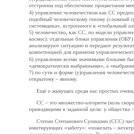
отстроены под обеспечение процветания ме
4) управление человечеством как СС предп
подобный человеческому геному (сложный г
системщика», встроенного в «глобальный ал
5) человечество, как СС, по модели управл
космос): отдельные блоки управления (ОБУ)
анализируют ситуацию и передают результа
компетенцией для принятия управленческог
6) управление всеми значимыми блоками быт
«демократически выбранными», а «выбранн
7) по сути и форме (у)правления человечест
открытому – явному.
Ещё о живущих среди нас простых очеви
СС – это множество-алгоритм (коль скор
приводящими к заданной цели: у общества –
Степан Степанович Сулакшин (ССС) часто
имитирующих «заботу»: «пожелать – нехитро