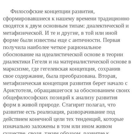
Философские концепции развития,
сформировавшиеся к нашему времени традиционно
сводятся к двум основным типам: диалектической и
метафизической. И те и другие, в той или иной
форме были известны еще с античности. Первая
получила наиболее четкое рациональное
обоснование на идеалистической основе в теории
диалектики Гегеля и на материалистической основе в
марксизме, где гегелевская концепция, сохранив
свое содержание, была преобразована. Вторая,
метафизическая концепция развития берет начало с
Аристотеля, обращавшегося за обоснованием своих
общефилософских позиций к анализу развития
форм в живой природе. Стагирит полагал, что
развитие есть реализация, разворачивание под
действием конечной цели тех тенденций, которые
изначально заложены в том или ином живом
существе, сводя, таким образом, развитие к