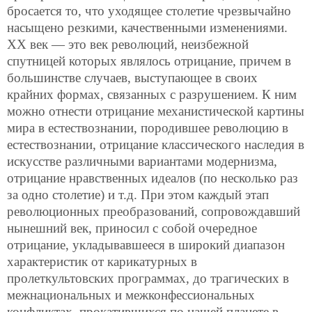
бросается то, что уходящее столетие чрезвычайно
насыщено резкими, качественными изменениями.
ХХ век — это век революций, неизбежной
спутницей которых являлось отрицание, причем в
большинстве случаев, выступающее в своих
крайних формах, связанных с разрушением. К ним
можно отнести отрицание механистической картины
мира в естествознании, породившее революцию в
естествознании, отрицание классического наследия в
искусстве различными вариантами модернизма,
отрицание нравственных идеалов (по несколько раз
за одно столетие) и т.д. При этом
каждый этап
революционных преобразований, сопровождавший
нынешний век, приносил с собой очередное
отрицание, укладывавшееся в широкий диапазон
характеристик от карикатурных в
пролеткультовских программах, до трагических в
межнациональных и межконфессиональных
конфликтах, прокатившихся по нашей планете в