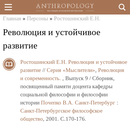
Главная
»
Персоны
»
Ростошинский Е.Н.
Перейти
Вы
Революция и устойчивое
к
здесь
основному
развитие
содержанию
Ростошинский Е.Н.
Революция и устойчивое
развитие
//
Серия «Мыслители»
,
Революция
и современность.
, Выпуск 9 / Сборник,
посвященный памяти доцента кафедры
социальной философии и философии
истории
Почепко В.А.
Санкт-Петербург
:
Санкт-Петербургское философское
общество
, 2001. C.170-176.