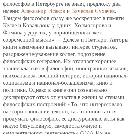
философов в Петербурге не знает, предложу два
имени:
Александр Исаков
и
Вячеслав Сухачев
.
Тандем философов сразу же воскрешает в памяти
Келле и Ковальзона у одних, Холмогорова и
Фомина у других, у «приобщенных же к
современной мысли» — Делеза и Гваттари. Авторы
книги неизменно вызывают интерес студентов,
раздражение/уважение коллег, подозрение
философских генералов. Их отличает хорошее
знание классиков философии, иностранных языков,
психоанализа, военной истории, истории национал-
социализма и национал-большевизма, кино и
политики. Однако в книге они сознательно
декларируют отказ от участия в жизни за стенами
философских построений: «То, что интересовало
нас (при написании текста), так это попытаться
продумать философию, ее дискурсивные акты как
некую безусловную, самодостаточную и
самодеятельную деятельность» (233). Их не