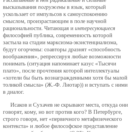
высказывания
погружены
в язык, который
ускользает от импульсов к самоуспокоению
смыслом, произрастающим в поле научной
рациональности. Читающая и
интересующиеся
философией публика, современность которой
застыла на стадии марксизма-экзистенциализма,
будут огорчены: соавторы дразнят «способность
воображения», репрессируя любые возможности
понимать (ситуация напоминает казус «Тысячи
плато», после прочтения которой интеллектуалы
«хотели бы быть вознагражденными хотя бы малой
толикой смысла» (Ж.-Ф. Лиотар)) и вступать с ними
в диалог.
Исаков и Сухачев не скрывают места, откуда они
говорят, кому, но вот против кого? В Петербурге,
строго говоря, нет «первичного метафизического
контекста» и любое философское представление