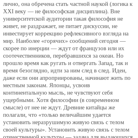
лично, она обречена стать частной наукой (логика к
ХХI веку — не философская дисциплина). Вне
университетской аудитории такая философия не
живет, не раздражает, не питает дискуссии, не
инвестирует коррекцию рефлексивного взгляда на
мир. Наиболее «горячих» сообщений сегодня —
скорее по инерции — ждут от французов или их
соотечественников, перебравшихся за океан. Но
прошло время как ругать и отвергать Запад, так и
время безоглядно, идти за ним след в след. Идеи,
даже если они апроприированы, начинают жить по
местным законам. Японцы, усвоив
континентальную мысль, не чувствуют себя
ущербными. Хотя философии (в современном
смысле) от нее не ждут. Древние китайцы же
полагали, что «только величайшим удается
установить неразрушимую живую связь с телом
своей культуры». Установить живую связь с телом
отечественной культуры — задача для выдающихся