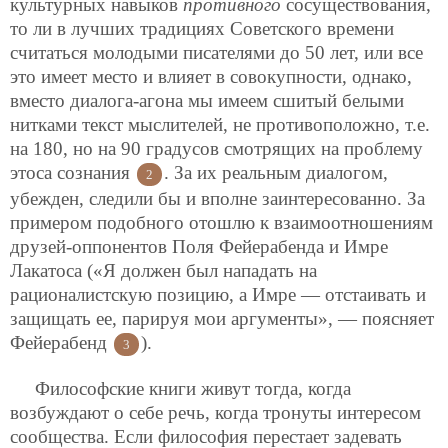
культурных навыков
противного
сосуществования,
то ли в лучших традициях Советского времени
считаться молодыми писателями до 50 лет, или все
это имеет место и влияет в совокупности, однако,
вместо диалога-агона мы имеем сшитый белыми
нитками текст мыслителей, не противоположно, т.е.
на 180, но на 90 градусов смотрящих на проблему
этоса сознания
. За их реальным диалогом,
2
убежден, следили бы и вполне заинтересованно. За
примером подобного отошлю к взаимоотношениям
друзей-оппонентов Поля Фейерабенда и Имре
Лакатоса («Я должен был нападать на
рационалистскую позицию, а Имре — отстаивать и
защищать ее, парируя мои аргументы», — поясняет
Фейерабенд
).
3
Философские книги живут тогда, когда
возбуждают о себе речь, когда тронуты интересом
сообщества. Если философия перестает задевать