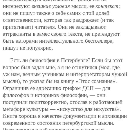
интересуют
внешние условия
мысли, ее
контекст
;
они не пишут также о себе самих с той долей
ответственности, которая так раздражает (и так
притягивает) читателя. Они не закладывают
аттрактанты в замес своего текста, не претендуют
быть авторами интеллектуального бестселлера,
пишут не популярно.
Есть ли философия в Петербурге? Если бы этот
вопрос был задан мне, а я не отшутился (мол, где
уж нам, вечным ученикам и интерпретаторам чужой
мысли), то указал бы на книгу «Этос сознания».
Ограничив ее адресацию грифом ДСП — для
философов и историков философии, — они
поступили политкорректно, отослав к работающей
метафоре культуры — «искусство для искусства».
Книга хороша в качестве документации и архивации
современного состояния петербургской мысли.
Рассыпанные в ней радикальные и сильные