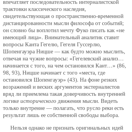
впечатляет последовательность интерналистской
трактовки классического наследия,
свидетельствующая о пространственно-временной
дистанцированности мысли философа от событий;
он словно бы воплотил мечту Фуко писать как «не
имеющий лица». Внимательный аналитик ставит
вопросы Канта Гегелю, Гегеля Гуссерлю,
Шопенгауэра Ницше — как будто можно мыслить,
отвечая на чужие вопросы: «Гегелевский анализ…
начинается с того, на чем остановился Кант…» (86,
98, 93), Ницше начинает с того «места, где
остановился Шопенгауэр» (43). На фоне резких
возражений и веских аргументов экстерналистов
вряд ли приемлема такая доверчивость внутренней
логике
исторического
движения мысли. Видеть
только внутренне — полагать, что русло реки есть
результат лишь ее собственной свободы выбора.
Нельзя однако не признать оригинальных идей