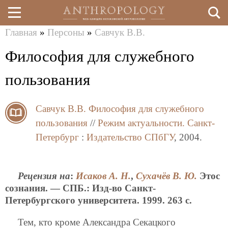
Главная
»
Персоны
»
Савчук В.В.
Перейти
Вы
Философия для служебного
к
здесь
основному
пользования
содержанию
Савчук В.В.
Философия для служебного
пользования
//
Режим актуальности.
Санкт-
Петербург
:
Издательство СПбГУ
, 2004.
Рецензия на
:
Исаков А. Н.
,
Сухачёв В. Ю.
Этос
сознания. — СПБ.: Изд-во Санкт-
Петербургского университета. 1999. 263 с.
Тем, кто кроме Александра Секацкого