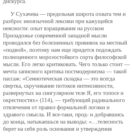
дискурса.
У Сухачева — предельная широта охвата тем и
разброс иноязычной лексики при кажущейся
неясности: опыт взращивания на русском
Приладожье современной западной мысли
проводился без болезненных прививок на местный
«подвой», поэтому нам еще придется подождать
полноценного морозостойкого сорта философской
мысли. Его легко критиковать. Чего только стоит —
мечта записного критика постмодернизма — такой
пассаж: «Семиотическая складка — это всегда
свертка, скручивание потоков интенсивности,
развернутых на сингулярном теле Я, его топосе и
окрестностях» (114), — требующий радикального
отвлечения от правил формальной логики и
здравого смысла. И все-таки, прод- и добравшись
до конца, натыкаешься на выводы: «…телесность
берет на себя роль основания и утверждения