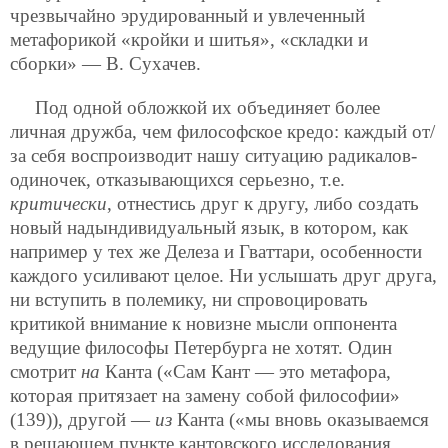
чрезвычайно эрудированный и увлеченный
метафорикой «кройки и шитья», «складки и
сборки» — В. Сухачев.
Под одной обложкой их объединяет более
личная дружба, чем философское кредо: каждый от/
за себя воспроизводит нашу ситуацию радикалов-
одиночек, отказывающихся серьезно, т.е.
критически
, отнестись друг к другу, либо создать
новый надындивидуальный язык, в котором, как
например у тех же Делеза и Гваттари, особенности
каждого усиливают целое. Ни услышать друг друга,
ни вступить в полемику, ни спровоцировать
критикой внимание к новизне мысли оппонента
ведущие философы Петербурга не хотят. Один
смотрит
на
Канта («Сам Кант — это метафора,
которая притязает на замену собой философии»
(139)), другой —
из
Канта («мы вновь оказываемся
в решающем пункте кантовского исследования