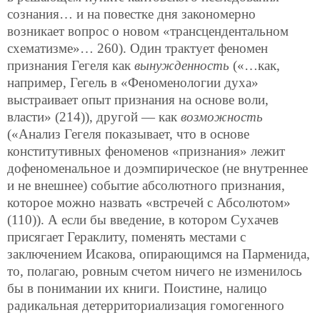
сознания… и на повестке дня закономерно
возникает вопрос о новом «трансцендентальном
схематизме»… 260). Один трактует феномен
признания Гегеля как
вынужденность
(«…как,
например, Гегель в «Феноменологии духа»
выстраивает опыт признания на основе воли,
власти» (214)), другой — как
возможность
(«Анализ Гегеля показывает, что в основе
конститутивных феноменов «признания» лежит
дофеноменальное и доэмпирическое (не внутреннее
и не внешнее) событие абсолютного признания,
которое можно назвать «встречей с Абсолютом»
(110)). А если бы введение, в котором Сухачев
присягает Гераклиту, поменять местами с
заключением Исакова, опирающимся на Парменида,
то, полагаю, ровным счетом ничего не изменилось
бы в понимании их книги. Поистине, налицо
радикальная детерриториализация гомогенного