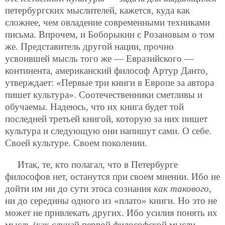
петербургских мыслителей, кажется, куда как
сложнее, чем овладение современными техниками
письма. Впрочем, и Боборыкин с Розановым о том
же. Представитель другой нации, прочно
усвоившей мысль того же — Евразийского —
континента, американский философ Артур Данто,
утверждает: «Первые три книги в Европе за автора
пишет культура». Соотечественники сметливы и
обучаемы. Надеюсь, что их книга будет той
последней третьей книгой, которую за них пишет
культура и следующую они напишут сами. О себе.
Своей культуре. Своем поколении.
Итак, те, кто полагал, что в Петербурге
философов нет, останутся при своем мнении. Ибо не
дойти им ни до сути этоса сознания
как такового
,
ни до середины одного из «плато» книги. Но это не
может не привлекать других. Ибо усилия понять их
мысль (как случай первой философской мысли