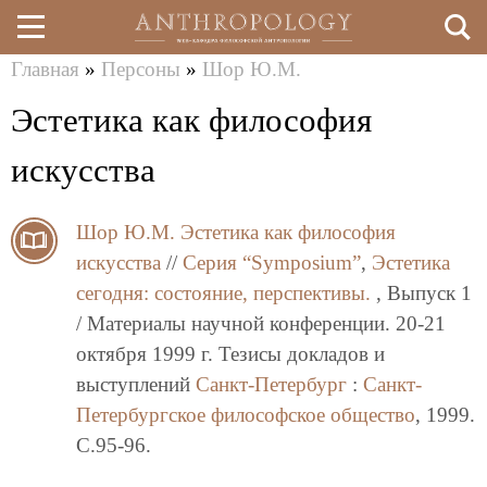
Главная
»
Персоны
»
Шор Ю.М.
Перейти
Вы
Эстетика как философия
к
здесь
основному
искусства
содержанию
Шор Ю.М.
Эстетика как философия
искусства
//
Серия “Symposium”
,
Эстетика
сегодня: состояние, перспективы.
, Выпуск 1
/ Материалы научной конференции. 20-21
октября 1999 г. Тезисы докладов и
выступлений
Санкт-Петербург
:
Санкт-
Петербургское философское общество
, 1999.
C.95-96.