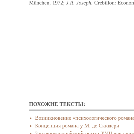
München, 1972;
J.R. Joseph.
Crebillon: Économi
ПОХОЖИЕ ТЕКСТЫ:
Возникновение «психологического роман
Концепция романа у М. де Скюдери
Западноевропейский роман XVII века меж