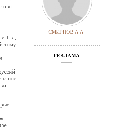
ения».
СМИРНОВ А.А.
VII в.,
й тому
РЕКЛАМА
et
куссий
 важное
ви,
орые
ря
the