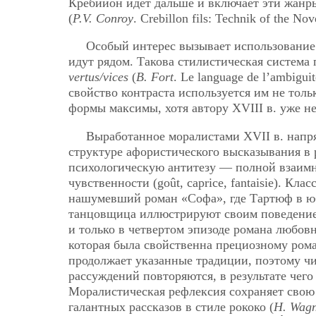
Кребийон идет дальше и включает эти жанр
(
P.V. Conroy
. Crebillon fils: Technik of the No
Особый интерес вызывает использование 
идут рядом. Такова стилистическая систем
vertus/vices
(
B. Fort
. Le language de l’ambiguit
свойство контраста используется им не толь
формы максимы, хотя автору ХVIII в. уже н
Выработанное моралистами ХVII в. напр
структуре афористического высказывания в 
психологическую антитезу — полной взаимн
чувственности (goût, caprice, fantaisie). К
нашумевший роман «Софа», где Тартюф в юб
танцовщица иллюстрируют своим поведение
и только в четвертом эпизоде романа любо
которая была свойственна прециозному рома
продолжает указанные традиции, поэтому ч
рассуждений повторяются, в результате чего
Моралистическая рефлексия сохраняет свою 
галантных рассказов в стиле рококо (
H. Wagn