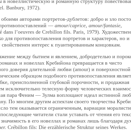
ы в новеллистическую и романную структуру повествова
vel. Banbury, 1972).
обоими авторами портретов-дублетов: добро и зло пост
а противопоставлений —
amour/caprice, amour/fantasie,
é dans l’oeuvres de Crebillon fils. Paris, 1979). Художестве
ко для противопоставления портретов и характеров, но и
е свойственен интерес к пуантированным концовкам.
яжение между бытием и явлением, добродетелью и порок
романах и новеллах Кребийона превращается в чисто
ого доверия длительной любви (amour) и поверхностной
лассическим образцом подобного противопоставления являет
ке, преисполненной глубокой порочности, и продажная
м исключительно телесную форму человеческих взаимос
вная пара Феним — Зулма воплощают идеал истинной люб
ну. По многим другим аспектам своего творчества Креб
исло тем оказывается ограниченным, вариации моралист
 последующие читатели стали уставать от чтения его текс
значимость в его новеллах и романах лишь благодаря ду
er.
Crébillon fils: Die erzählerische Struktur seines Werkes.