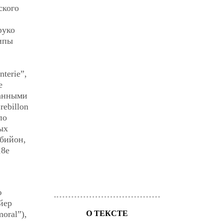
ского
фуко
типы
terie”,
e
ванными
Crebillon
по
ых
ебийон,
18e
ю
йер
oral”),
О ТЕКСТЕ