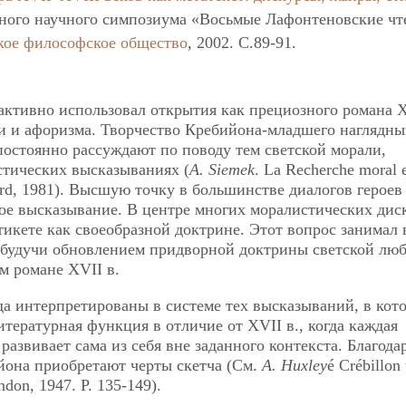
ного научного симпозиума «Восьмые Лафонтеновские чт
кое философское общество
, 2002. C.89-91.
ктивно использовал открытия как прециозного романа Х
ии и афоризма. Творчество Кребийона-младшего наглядны
постоянно рассуждают по поводу тем светской морали,
тических высказываниях (
A. Siemek
. La Recherche moral 
Oxford, 1981). Высшую точку в большинстве диалогов героев
ное высказывание. В центре многих моралистических дис
икете как своеобразной доктрине. Этот вопрос занимал
, будучи обновлением придворной доктрины светской люб
м романе ХVII в.
а интерпретированы в системе тех высказываний, в кот
тературная функция в отличие от ХVII в., когда каждая
развивает сама из себя вне заданного контекста. Благода
она приобретают черты скетча (См.
A. Huxley
é Crébillon 
ndon, 1947. Р. 135-149).