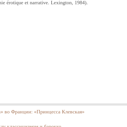
e érotique et narrative. Lexington, 1984).
а» во Франции: «Принцесса Клевская»
ду классицизмом и барокко