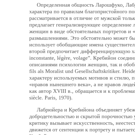
Определенная общность Ларошфуко, Лабр
характера по правилам благопристойного пов
рассматривается в отличие от мужской толь
предлагает генерализирующее определение 
женщин в виде обстоятельных портретов и 
размышлениями. Это обстоятельно может бы
использует обобщающие имена существительные 
второй предпочитает дифференцирующую хар
inconstante, légère, volage”. Кребийон со
описаниями психологии женщин, так и обо
fils als Moralist und Gesellschaftskritiker. 
характеру используемых мотивов и стилю, п
«нравов нынешнего века», а не нравов людей
как автор ХVIII в., обращается и к проблема
siècle. Paris, 1970).
Лабрюйера и Кребийона объединяет убеж
добродетельностью и скрытой порочностью 
критику вызывает искусственность, неестес
движется от сентенции к портрету и пытаетс