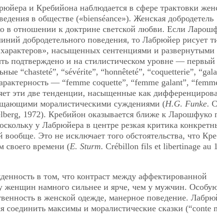
юйера и Кребийона наблюдается в сфере трактовки жен
едения в обществе («bienséance»). Женская добродетель
ко в отношении к доктрине светской любви. Если Ларош
линий добродетельного поведения, то Лабрюйер рисует 
«характеров», насыщенных сентенциями и развернутыми
ть подтверждено и на стилистическом уровне — первый
“chasteté”, “sévérite”, “honnêteté”, “coquetterie”, “galan
актерность — “femme coquette”, “femme galant”, “femm
единяет эти две тенденции, насыщенные как дифференциро
бщающими моралистическими суждениями (
H.G. Funke
. 
Heidelberg, 1972). Кребийон оказывается ближе к Ларошфуко 
оскольку у Лабрюйера в центре резкая критика конкретн
 вообще. Это не исключает того обстоятельства, что Кр
м своего времени (
E. Sturm
. Crébillon fils et libertinage au 
денность в том, что контраст между аффектированной
у женщин намного сильнее и ярче, чем у мужчин. Особу
твенность в женской одежде, манерное поведение. Лабрю
я соединить максимы и моралистические сказки (“conte m