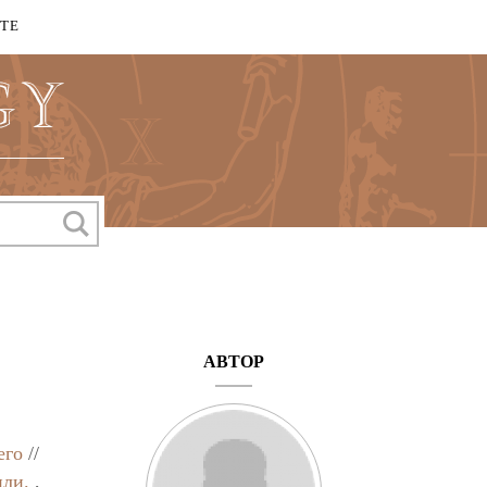
КТЕ
АВТОР
его
//
или.
,