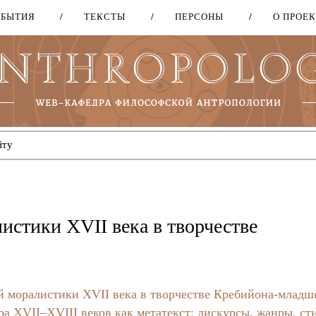
ОБЫТИЯ
ТЕКСТЫ
ПЕРСОНЫ
О ПРОЕ
Перейти
к
основному
содержанию
истики XVII века в творчестве
 моралистики XVII века в творчестве Кребийона-младш
а XVII–XVIII веков как метатекст: дискурсы, жанры, ст