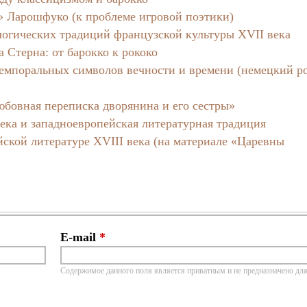
» Ларошфуко (к проблеме игровой поэтики)
логических традиций французской культуры XVII века
 Стерна: от барокко к рококо
 темпоральных символов вечности и времени (немецкий р
бовная переписка дворянина и его сестры»
ека и западноевропейская литературная традиция
ской литературе XVIII века (на материале «Царевны
E-mail
*
Содержимое данного поля является приватным и не предназначено для