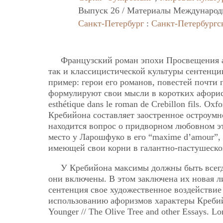
Выпуск 26 / Материалы Международ
Санкт-Петербург
:
Санкт-Петербургс
Французский роман эпохи Просвещения а
так и классицистической культуры сентенц
пример: герои его романов, повестей почти 
формулируют свои мысли в коротких афорис
esthétique dans le roman de Crebillon fils. 
Кребийона составляет заостренное остроум
находится вопрос о придворном любовном эт
место у Ларошфуко в его “maxime d’amour”
имеющей свои корни в галантно-пастушеско
У Кребийона максимы должны быть всегд
они включены. В этом заключена их новая ли
сентенция
свое художественное воздействие 
использованию афоризмов характеры Кребий
Younger // The Olive Tree and other Essays. Lo