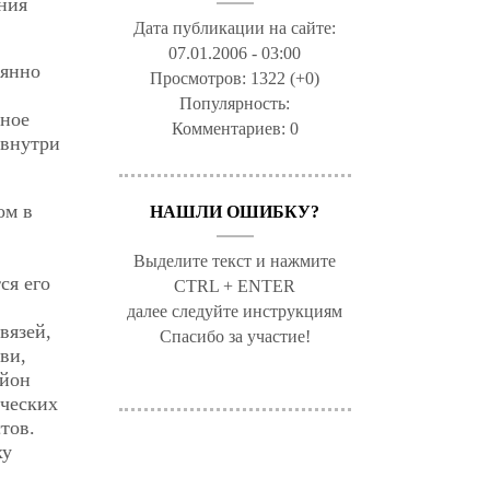
ния
Дата публикации на сайте:
07.01.2006 - 03:00
оянно
Просмотров:
1322 (+0)
Популярность:
нное
Комментариев:
0
 внутри
ом в
НАШЛИ ОШИБКУ?
Выделите текст и нажмите
ся его
CTRL + ENTER
далее следуйте инструкциям
вязей,
Спасибо за участие!
ви,
ийон
ических
тов.
ху