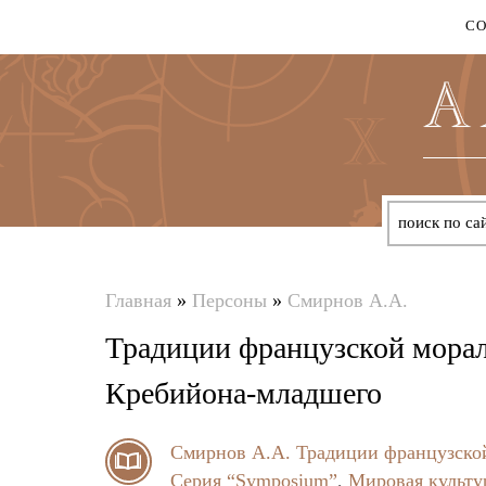
С
Главная
»
Персоны
»
Смирнов А.А.
Вы
Традиции французской морал
здесь
Кребийона-младшего
Смирнов А.А.
Традиции французской
Серия “Symposium”
,
Мировая культур