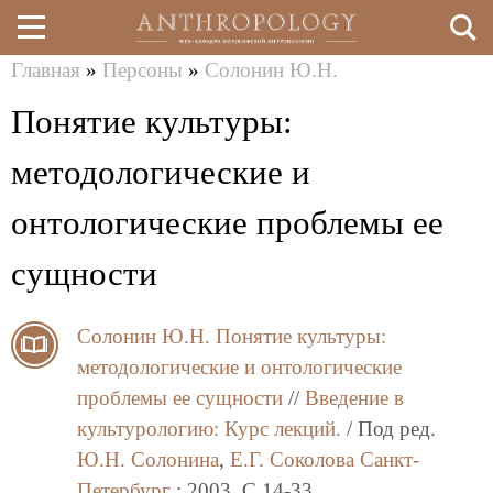
Главная
»
Персоны
»
Солонин Ю.Н.
Перейти
Вы
Понятие культуры:
к
здесь
основному
методологические и
содержанию
онтологические проблемы ее
сущности
Солонин Ю.Н.
Понятие культуры:
методологические и онтологические
проблемы ее сущности
//
Введение в
культурологию: Курс лекций.
/ Под ред.
Ю.Н. Солонина
,
Е.Г. Соколова
Санкт-
Петербург
: 2003. C.14-33.