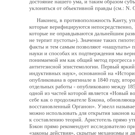
достояние нашего ума, и таким образом суб
уклоняться от объективной правды (см.: N. O. 
Наконец, в противоположность Канту, ут
которые верифицируются непосредственно, У
которые не оправдываются дальнейшим разв
не терпит пустоты»). Значение таких гипоте
факты и тем самым позволяют «нащупать» п
науки и способах их подтверждения мы верн
понимаемой им как общий метод прогресса 
антитезисной эпистемологии. Первый яркий
индуктивных наук», основанной на «Истор
опубликована в оригинале в 1840 году, второ
отдельных работы - опубликовано между 18
одной из частей которой является «Новый в
себе как о продолжателе Бэкона, обновляющ
восстановленный Органон». Уэвелл называе
можно использовать для открытия законов ка
к составлению теорий. Аристотель прямо ут
Бэкон прямо рекомендует исследователю пр
«законы действия», скрытые механизмы и дв