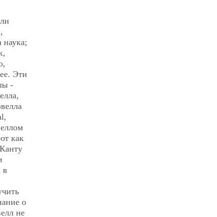
сли
,
 наука;
к,
о,
ее. Эти
лы -
елла,
эвелла
l,
веллом
ют как
 Канту
и
 в
учить
нание о
елл не