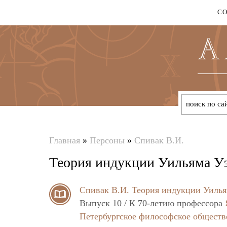
С
Главная
»
Персоны
»
Спивак В.И.
Вы
Теория индукции Уильяма У
здесь
Спивак В.И.
Теория индукции Уилья
Выпуск 10 / К 70-летию профессора
Петербургское философское обществ