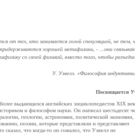
я от тех, кто занимается голой спекуляцией, не тем, ч
и придерживаются хорошей метафизики, - …они связыва
афизику со своей физикой, вместо того, чтобы разъедин
У. Уэвелл. «Философия индуктивны
Посвящается У
более выдающихся английских энциклопедистов XIX век
историком и философом науки. Он написал шестьдесят ч
ралогии, геологии, астрономии, политической экономии,
зованию, поэзии, которые представляли и представляют
о сказал, что когда-то он сожалел, что Уэвелл не