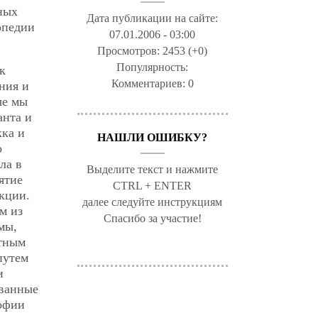
чных
Дата публикации на сайте:
опедии
07.01.2006 - 03:00
Просмотров:
2453 (+0)
Популярность:
к
Комментариев:
0
ния и
ые мы
анта и
кка и
НАШЛИ ОШИБКУ?
о
ла в
Выделите текст и нажмите
ятие
CTRL + ENTER
кции.
далее следуйте инструкциям
м из
Спасибо за участие!
мы,
стным
путем
и
ованные
софии