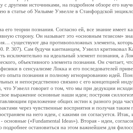
ду с другими источниками, на подробном обзоре его нау
ею в статье об Уильяме Уэвелле в Станфордской энцикл
 его теории познания. Согласно ей, все знание имеет ка
ивную сторону. Он называет это «основным тезисом» зна
ания… существуют два противоположных элемента, котор
 Р. 307). Сам будучи кантианцем, Уэвелл критиковал К
ть исключительно на идеальный элемент познания, а Ло
еского, объективного элемента познания. Он считает, чт
физики в сенсуализме Локка и его последователей приве
ого опыта познания и полному игнорированию идей. Пон
льных и непосредственно связано с его концепцией инду
, что Уэвелл говорит о том, что мы при дедукции исходи
 свое выражение основные наши идеи; построяя силлогиз
оставляющим приложение общих истин к разного рода ча
фактами через чувственные восприятия и получая таким 
страняем на него идеи, с какими он согласуется. Итак, 
- основные («Fundamental Ideas»). Вторая - идеи, соглас
о подробнее остановиться на этом важнейшем для фило