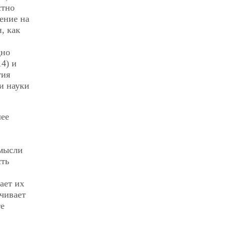
стно
ение на
, как
дно
4) и
тия
и науки
лее
 мысли
сть
ает их
чивает
те