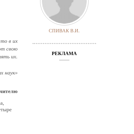
СПИВАК В.И.
то в их
ют свою
РЕКЛАМА
ять их.
х наук»
чителю
а,
етыре