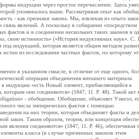
формы индукции через простое перечисление. Здесь уме
оторой упоминалось выше. Рассматривая опыт как обобщ
ость - как признаки закона. Мы, извлекая из опыта закон
 связь явлений. А поскольку в собирании «посредством
х фактов и в соединении нескольких таких законов в о
ко, свою истинность» («История индуктивных наук». С. 1
 и под индукцией, которая является общим методом разви
х истин из исследования частных фактов, по которому эт
менно в указанном смысле, в отличие от еще одного, бо
логической операции объединения внешнего материала
о в индукции «есть Новый элемент, прибавляющийся к
которым они соединяются» (1847, 11. Р. 48). Такой акт
olligation» - обобщение. Обобщение, объясняет Уэвелл, е
енного числа эмпирических фактов с помощью
наведения на них теории, которая объединяет факты и дел
ой закон. Таким образом, теория, или концепция обеспе
 явления соединяются» (1847, 11. Р. 46), обеспечивая 
 элементы класса (в случае причинных законов этим