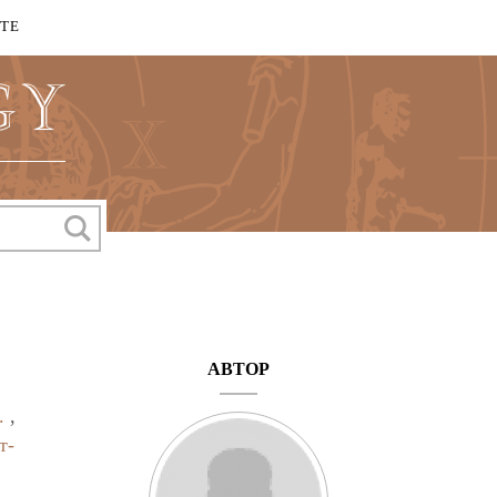
КТЕ
АВТОР
.
,
т-