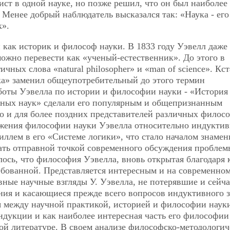
ист в одной науке, но позже решил, что он был наиболее
Менее добрый наблюдатель высказался так: «Наука - его
к».
 как историк и философ науки. В 1833 году Уэвелл даже
 можно перевести как «ученый-естественник». До этого в
чных слова «natural philosopher» и «man of science». Кст
ка» заменил общеупотребительный до этого термин
боты Уэвелла по истории и философии науки - «История
ных наук» сделали его популярным и общепризнанным
но и для более поздних представителей различных филос
ожения философии науки Уэвелла относительно индуктив
иллем в его «Системе логики», что стало началом знаме
ть отправной точкой современного обсуждения проблем
лось, что философия Уэвелла, вновь открытая благодаря 
ребованной. Представляется интересным и на современном
ные научные взгляды У. Уэвелла, не потерявшие и сейча
ния и касающиеся прежде всего вопросов индуктивного з
 между научной практикой, историей и философии наук
ндукции и как наиболее интересная часть его философии
ной литературе. В своем анализе философско-методологи