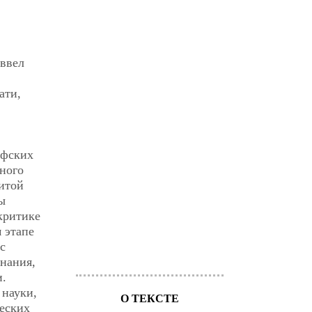
 ввел
ати,
офских
ного
нитой
ы
критике
 этапе
с
нания,
и.
 науки,
О ТЕКСТЕ
ческих