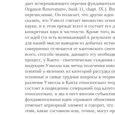
дает исчерпывающего перечня фундаменталь
Organon Renovatum», book 11, chapt. IХ.). В
перечисление. Он полагает, что другие идеи
сказать, что Уэвелл считает множество ос
науки, и в этом прежде всего и состоит его
конкретных наук в частности. Кроме того, 
от идей (то есть возникающий в результате 
для нашей мысли выводом из добытых истин 
совершенно отличается от кантовского синте
всего, способа знания, дающего эту необхо
процесс, у Канта - синтетические суждения 
индукция Уэвелла как метод получения ново
понятий о явлениях из категорий рассудка (
основные и самые трудные вопросы в теории
различие Уэвелла и Канта относительно тео
состоит в подведении созерцаний под катего
относительно, и мы в него вносим субъектив
фундаментальные идеи отражают объективны
отмечает априорный элемент и говорит, что
теми, какие составили или, точнее, могут п