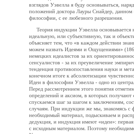
взглядов Уэвелла я буду основываться, наря
положений доктора Лауры Снайдер, данном 
философии, с ее любезного разрешения.
Теория индукции Уэвелла основывается на
идеальную, или субъективную, так и объект
объясняет тем, что «в каждом действии зн
можем назвать Идеями и Ощущениями» (1860.
немецких идеалистов за их ориентированнос
сенсуалистов - за их преувеличение эмпирич
тенденция противопоставления науки и мета
конечном итоге к абсолютизации чувственн
Идеи в философии Уэвелла - одно из центра
Перед рассмотрением этого понятия отметим
определений и аксиом, в которых получают
спускаемся шаг за шагом к заключениям, с
случаям. При индукции же мы, знакомясь с 
необходимый материал, подыскиваем и распро
дедукция, и индукция имеют «идеи»: первая 
с исходным материалом. Поэтому необходим