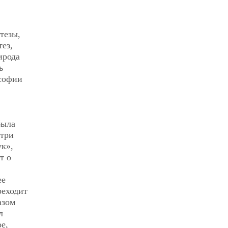
тезы,
ез,
ирода
ь
ософии
была
 три
ук»,
т о
ее
реходит
азом
л
е,