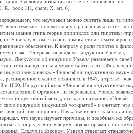
ъективные условия познания все же не заставляют нас
R., book 111, chapt. Х, art. 6).
верждавшему, что научными можно считать лишь те гипо
эвелл отмечает положительную роль в науке и тех гипот
итием знания (типа теории эпициклов или гипотезы «пр
з, по Уэвеллу, в том, что они помогают систематизироват
равильное объяснение. К вопросу о роли гипотез в фил
емся позже. Теперь же перейдем к индукции Уэвелла,
науки. Дискуссию об индукции Уэвелл развивает в своей
 этап этой дискуссии мы можем найти в его «Философии
ии индуктивных наук». «Философия индуктивных наук» 
е, расширенное издание появилось в 1847, а третье - как
58 и 1860. На русский язык «Философия индуктивных на
осстановленный Органон», не переведена. Уэвелл заявляе
ем его индуктивный метод, отсюда и название: «Новый
т свою индукцию индукцией «открытий» и считает, что 
к явлений, так и причин. Наука начинает с законов и пе
верждал, что наука изучает причины, и подобным же обр
иняться за определение «форм», под которыми он понима
ижения. Следуя за Бэконом, Уэвелл отвергает стандартно