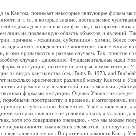
ед за Кантом, понимает некоторые связующие формы мы
ности и т. п., в которые знание, доставляемое чувствами
, необходимы для организации фактов, с которыми связана
ем лишь на подлежащую область объектов и явлений. Та
рии, причина - механики, субстанция - химии. Более тог
ная идея имеет определенные «понятия», включенные в н
, и они прилагаются к разным случаям. Так, понятие си
особому случаю - движению. Фундаментальные идеи Уэв
м формам интуиции, поэтому некоторые комментаторы У
ин из видов кантианства (см.: Butts R. 1973, and Buchdah
ует несколько критических различий между Кантом и Уэ
ранства и времени в уэвелловской эпистемологии действу
нтовскими формами интуиции. Однако Уэвелл не следует
 подобными пространству и времени, и категориями, ил
 причину и субстанцию. Более того, Уэвелл включает как
иями которых являются не условия опыта, а условия для
ках, хотя это совершенно очевидно, - что мы можем пол
ия о периодичности химических элементов, но получить з
о представления нельзя. В противоположность Канту Уэв