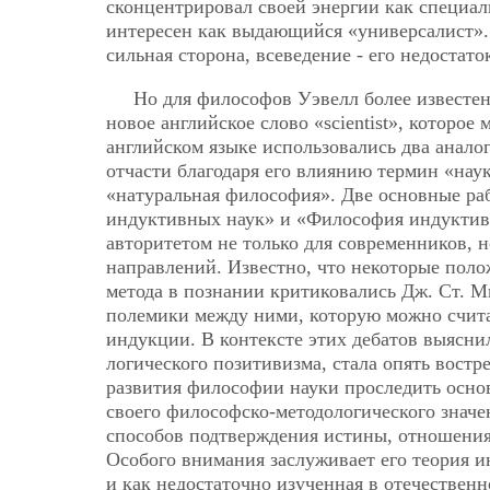
сконцентрировал своей энергии как специал
интересен как выдающийся «универсалист». 
сильная сторона, всеведение - его недостато
Но для философов Уэвелл более известен
новое английское слово «scientist», которое
английском языке использовались два аналоги
отчасти благодаря его влиянию термин «нау
«натуральная философия». Две основные ра
индуктивных наук» и «Философия индуктив
авторитетом не только для современников, 
направлений. Известно, что некоторые пол
метода в познании критиковались Дж. Ст. М
полемики между ними, которую можно счита
индукции. В контексте этих дебатов выясни
логического позитивизма, стала опять вост
развития философии науки проследить основ
своего философско-методологического значе
способов подтверждения истины, отношения
Особого внимания заслуживает его теория и
и как недостаточно изученная в отечествен