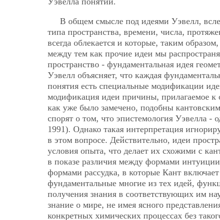
Уэвелла понятии.
В общем смысле под идеями Уэвелл, всл
типа пространства, времени, числа, протяжен
всегда облекается и которые, таким образом
между тем как прочие идеи мы распространя
пространство - фундаментальная идея геомет
Уэвелл объясняет, что каждая фундаменталь
понятия есть специальные модификации идеи
модификация идеи причины, прилагаемое к 
как уже было замечено, подобны кантовски
спорят о том, что эпистемология Уэвелла - од
1991). Однако такая интерпретация игнорир
в этом вопросе. Действительно, идеи прост
условия опыта, что делает их схожими с ка
в показе различия между формами интуиции,
формами рассудка, в которые Кант включает
фундаментальные многие из тех идей, функц
получения знания в соответствующих им нау
знание о мире, не имея ясного представлен
конкретных химических процессах без таког