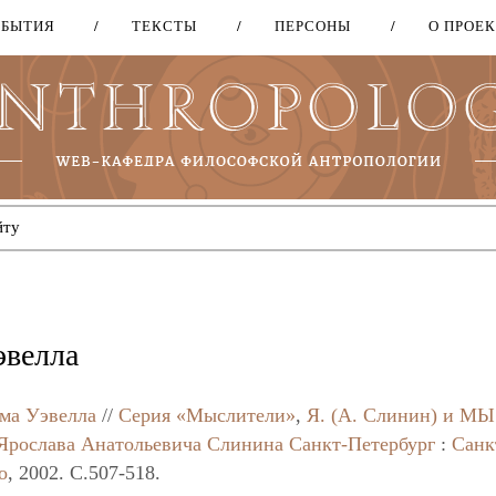
ОБЫТИЯ
ТЕКСТЫ
ПЕРСОНЫ
О ПРОЕ
Перейти
к
основному
содержанию
эвелла
ма Уэвелла
//
Серия «Мыслители»
,
Я. (А. Слинин) и МЫ
Ярослава Анатольевича Слинина
Санкт-Петербург
:
Санк
о
, 2002. C.507-518.