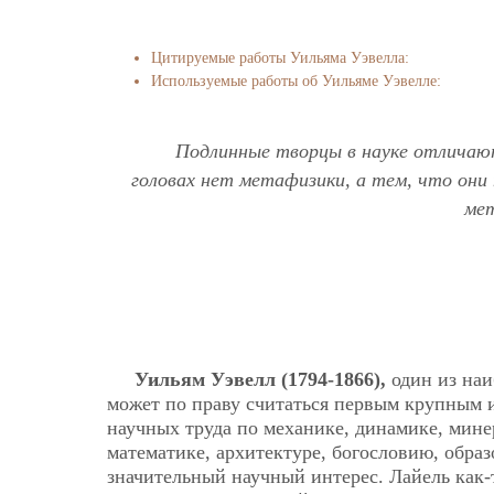
Цитируемые работы Уильяма Уэвелла:
Используемые работы об Уильяме Уэвелле:
Подлинные творцы в науке отличаютс
головах нет метафизики, а тем, что он
мет
Уильям Уэвелл (1794-1866),
один из наи
может по праву считаться первым крупным 
научных труда по механике, динамике, мине
математике, архитектуре, богословию, обра
значительный научный интерес. Лайель как-т