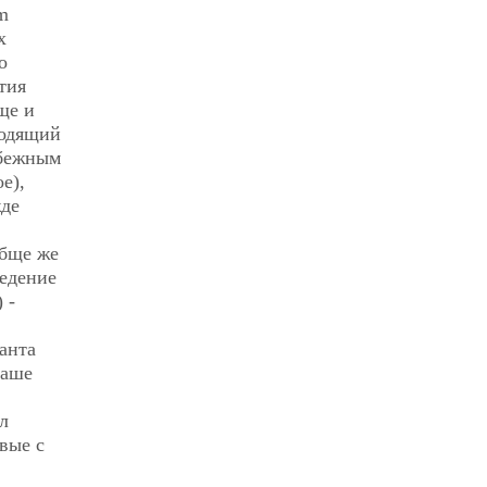
m
х
о
тия
ще и
ходящий
збежным
е),
жде
обще же
ведение
 -
анта
наше
л
вые с