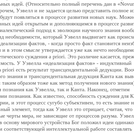
ных идей. (Относительно полный перечень дан в «Novu
прочем, Уэвелл и не задается целью представить полное и
 будут появляться в процессе развития новых наук. Можн
новных идей открытым и дополняющимся в процессе разви
 диалектический подход к эволюции научного знания вооб
вид необходимости, который Уэвелл выдвигает как проис
идеализации фактов, - когда просто факт становится неи
и в этом смысле утверждается уже как нечто необходимо
тического суждения a priori. Это различие касается, пре
димость. У Уэвелла «идеализация фактов» - индуктивный
a priori есть результат трансцендентальной дедукции. Во
го знания и трансцендентальная дедукция Канта как вы
и таким образом тоже как метод получения нового знания)
 познания как Уэвелла, так и Канта. Наконец, отметим
рии познания. Как известно, способность суждения для К
рии, и этот процесс сугубо субъективен, то есть знание 
ный элемент, тогда как Уэвелл это отрицает, считая, что
е черты мира, не зависящие от процессов разума. Уэвел
 в основу мирового устройства Бог положил идеи одинако
ри соответствующей интеллектуальной работе составлять