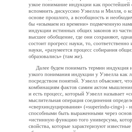
узкое понимание индукции как простейшей 
вспомнить дискуссию Уэвелла и Милля, о к
основе прошлого, а всеобщность и необходим
бы «изымаем из времени» подмеченную нами
индукции истинных общих законов из частны
высшее обобщение, где они сохраняют, одна
состоит прогресс науки, то, соответственно
науки, «разумеется процесс собирания общи
образовались» (там же).
Далее будем понимать термин индукция и
узкого понимания индукции у Уэвелла как 
посредством понятий. Уэвелл объясняет, чт
комбинациям фактов самим актом мышления, 
и есть процесс, который Уэвелл называет «c
мыслительная операция соединения определ
«сверхиндуцирования» («superindu-cing») - 
способными быть выраженными через основн
«истинную функцию того универсума, которым
свойства, которые характеризуют известные