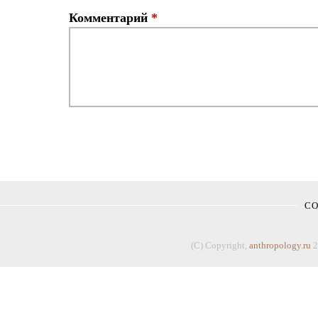
Комментарий
*
С
(C) Copyright,
anthropology.ru
2