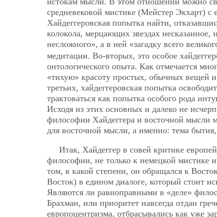
истокам мысли. В этом отношении можно св
средневековой мистике (Мейстер Экхарт) с 
Хайдеггеровская попытка найти, отказавшись
колокола, мерцающих звездах несказанное, н
несложного», а в ней «загадку всего велико
медитации. Во-вторых, это особое хайдеггер
онтологического опыта. Как отмечается мно
«тихую» красоту простых, обычных вещей и 
третьих, хайдеггеровская попытка освобод
трактоваться как попытка особого рода ин
Исходя из этих основных и далеко не исче
философии Хайдеггера и восточной мысли м
для восточной мысли, а именно: тема бытия
Итак, Хайдеггер в совей критике европе
философии, не только к немецкой мистике и
том, в какой степени, он обращался к Восто
Восток) в едином диалоге, который стоит и
Являются ли равноправными в «деле» филос
Брахман, или приоритет навсегда отдан гре
европоцентризма, отбрасывались как уже зар