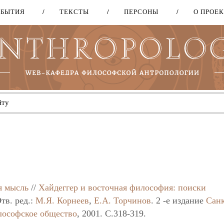
ОБЫТИЯ
ТЕКСТЫ
ПЕРСОНЫ
О ПРОЕ
Перейти
к
основному
содержанию
ь
я мысль
//
Хайдеггер и восточная философия: поиски
тв. ред.:
М.Я. Корнеев
,
Е.А. Торчинов
. 2 -е издание
Санк
лософское общество
, 2001. C.318-319.