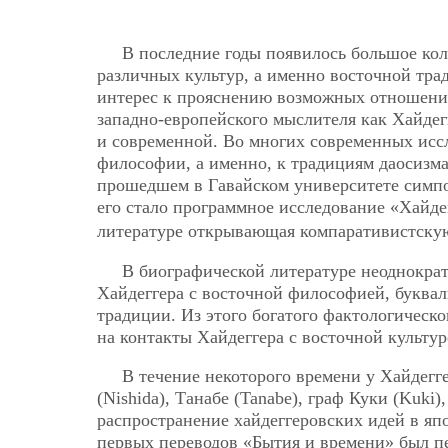
В последние годы появилось большое ко
различных культур, а именно восточной трад
интерес к прояснению возможных отношени
западно-европейского мыслителя как Хайдег
и современной. Во многих современных иссл
философии, а именно, к традициям даосизма
прошедшем в Гавайском университете симп
его стало программное исследование «Хайде
литературе открывающая компаративистскую 
В биографической литературе неоднократ
Хайдеггера с восточной философией, букваль
традиции. Из этого богатого фактологическ
на контакты Хайдеггера с восточной культур
В течение некоторого времени у Хайдегг
(Nishida), Танабе (Tanabe), граф Куки (Kuki
распространение хайдеггеровских идей в япо
первых переводов «Бытия и времени» был п