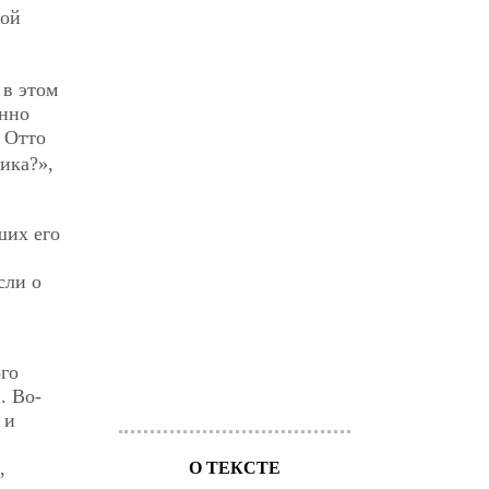
ной
 в этом
енно
у Отто
ика?»,
ших его
сли о
ого
. Во-
 и
,
О ТЕКСТЕ