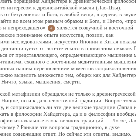
язать обращения Хайдеггера к древнегреческой философ
его интересом к древнекитайской мысли (Лао-Цзы).
 от безусловности Бога, в любой вещи, в дереве, в звуке
айти во всем этом равным образом и Бога, и Ничто, «пр
го и непреходящего»
является созвучной и восточной
4
овское понимание опыта искусства, поэзии, как
гими исследователями, искусство Японии и Китая показы
дистанцируется от эстетического в привычном смысле. 
иться от представляющего, опредмечивающего мышления 
туитивизма, сходного с восточным медитативным мышлени
рпанных нашим перечислением моментов соприкосновени
ожно выделить множество тем, общих как для Хайдеггер
, Ничто, языка, мышления, смерти.
йской метафизики обращался не только к древнегреческой
 Ницше, но и к дальневосточной традиции. Вопрос тольк
ку, и соприкасались ли эти две великие традиции (Запад 
скать в философии Хайдеггера, да и в философии вообще
офии изначальные слова великих традиций — Логос, Да
ческому ? Раньше эти вопросы традиционно, в духе
анее содержащие ответ. Но сейчас эти ответы, видимо,