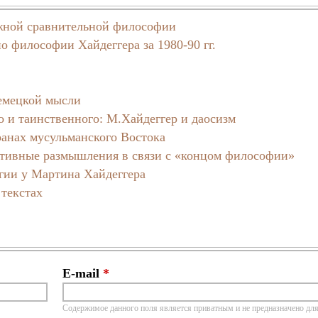
ежной сравнительной философии
 философии Хайдеггера за 1980-90 гг.
немецкой мысли
о и таинственного: М.Хайдеггер и даосизм
ранах мусульманского Востока
ативные размышления в связи с «концом философии»
огии у Мартина Хайдеггера
 текстах
E-mail
*
Содержимое данного поля является приватным и не предназначено для