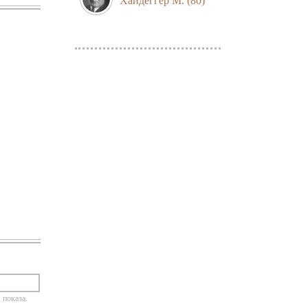
Хайдеггер М.
(80)
 показа.