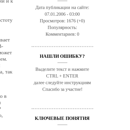
ии и к
Дата публикации на сайте:
07.01.2006 - 03:00
остоту
Просмотров:
1676 (+0)
Популярность:
Комментариев:
0
вает
В-
может
НАШЛИ ОШИБКУ?
ем.
я
Выделите текст и нажмите
а, так
CTRL + ENTER
далее следуйте инструкциям
Спасибо за участие!
о в
и
?
о,
КЛЮЧЕВЫЕ ПОНЯТИЯ