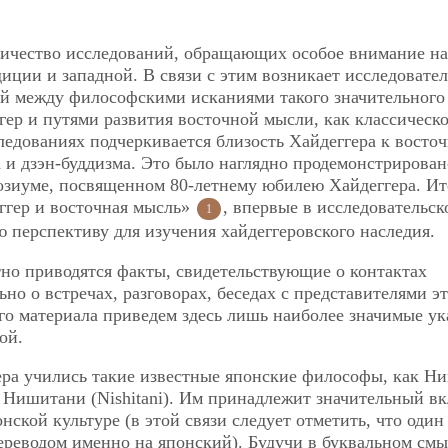
личество исследований, обращающих особое внимание на
иции и западной. В связи с этим возникает исследовате
й между философскими исканиями такого значительного
гер и путями развития восточной мысли, как классическо
едованиях подчеркивается близость Хайдеггера к восто
 и дзэн-буддизма. Это было наглядно продемонстрирован
озиуме, посвященном 80-летнему юбилею Хайдеггера. Ит
ггер и восточная мысль»
, впервые в исследовательск
1
перспективу для изучения хайдеггеровского наследия.
но приводятся факты, свидетельствующие о контактах
но о встречах, разговорах, беседах с представителями э
ого материала приведем здесь лишь наиболее значимые ук
ой.
ера учились такие известные японские философы, как Н
), Нишитани (Nishitani). Им принадлежит значительный вк
нской культуре (в этой связи следует отметить, что один
ереводом именно на японский). Будучи в буквальном смы