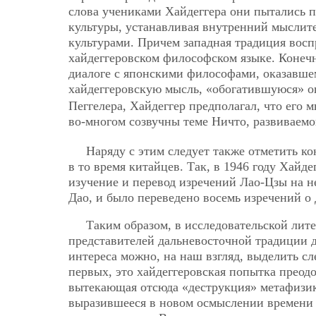
слова учениками Хайдеггера они пытались п
культуры, устанавливая внутренний мыслит
культурами. Причем западная традиция восп
хайдеггеровском философском языке. Конечн
диалоге с японскими философами, оказавшем
хайдеггеровскую мысль, «обогатившуюся» о
Пеггелера, Хайдеггер предполагал, что его 
во-многом созвучны теме Ничто, развиваемо
Наряду с этим следует также отметить к
в то время китайцев. Так, в 1946 году Хайд
изучение и перевод изречений Лао-Цзы на н
Дао, и было переведено восемь изречений о 
Таким образом, в исследовательской лит
представителей дальневосточной традиции др
интереса можно, на наш взгляд, выделить 
первых,
это хайдеггеровская попытка прео
вытекающая отсюда «деструкция» метафизики,
выразившееся в новом осмыслении времени к