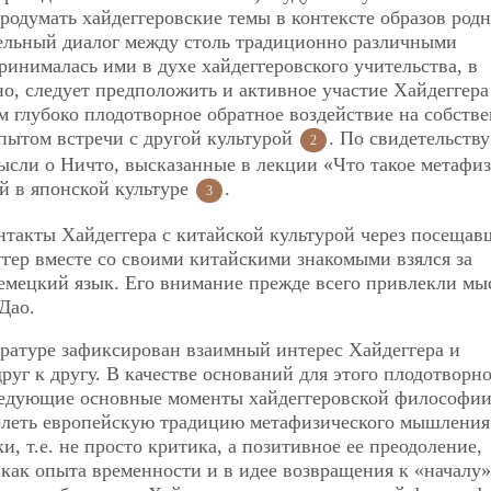
родумать хайдеггеровские темы в контексте образов род
ельный диалог между столь традиционно различными
ринималась ими в духе хайдеггеровского учительства, в
о, следует предположить и активное участие Хайдеггера
 глубоко плодотворное обратное воздействие на собств
пытом встречи с другой культурой
. По свидетельств
2
мысли о Ничто, высказанные в лекции «Что такое метафиз
й в японской культуре
.
3
онтакты Хайдеггера с китайской культурой через посещав
еггер вместе со своими китайскими знакомыми взялся за
емецкий язык. Его внимание прежде всего привлекли мы
Дао.
ературе зафиксирован взаимный интерес Хайдеггера и
уг к другу. В качестве оснований для этого плодотворн
следующие основные моменты хайдеггеровской философии
долеть европейскую традицию метафизического мышления
 т.е. не просто критика, а позитивное ее преодоление,
ак опыта временности и в идее возвращения к «началу»