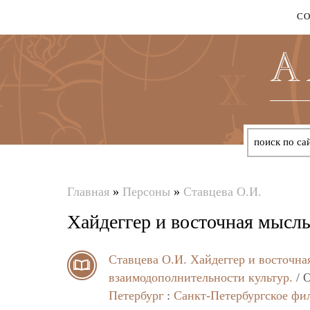
С
Главная
»
Персоны
»
Ставцева О.И.
Вы
Хайдеггер и восточная мысл
здесь
Ставцева О.И.
Хайдеггер и восточна
взаимодополнительности культур.
/ О
Петербург
:
Санкт-Петербургское фи