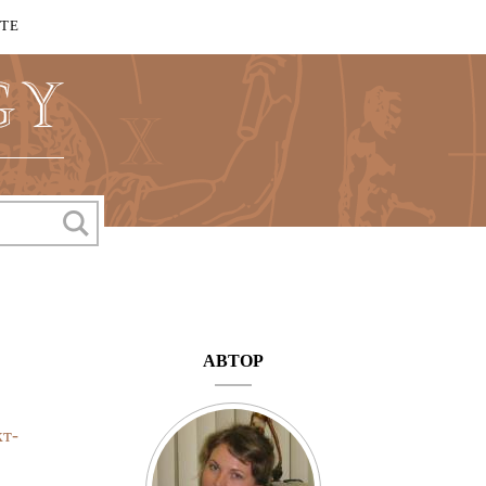
КТЕ
АВТОР
т-