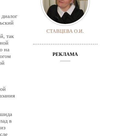
 диалог
льский
СТАВЦЕВА О.И.
й, так
чной
о на
РЕКЛАМА
огом
ой
той
азания
ишида
лад в
 из
сле