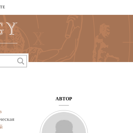
КТЕ
АВТОР
в
ческая
й