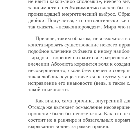
не найти какой-либо «поломки», некоего вн
зависимости с необходимостью влекли бы тв
производящей энергетический выброс. Обра
двойки. Получается, что онтологически, «в 
так сказать,
«незаконнорожден». Мира «по н
Признав, таким образом, невозможность 
констатировать существование некоего ирра
подобное влечение субъекта к иному наибол
Парадокс творения находит свое разрешение,
влечении Абсолюта коренится воля к создан
несовершенного, сколь безупречен и соверше
такая любовь осуществляется не путем уста
исправление его инаковости (ведь, в таком 
такой инаковости.
Как видно, сама причина, внутренний дв
Отсюда же вытекает осмысление несовершенс
прощение были бы невозможны. Как это не 
состоит не в ранжире и обязательных нормат
вырывании вовне, за рамки правил.