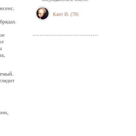
нсенс.
Кант И.
(78)
обрядах
ое
от
ы
ва,
аемый.
глядит
нии,