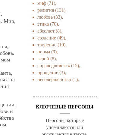
миф
(71),
религия
(131),
ь
любовь
(33),
о. Мир,
этика
(70),
абсолют
(8),
сознание
(49),
творение
(10),
тся,
норма
(9),
юбовь.
герой
(8),
имом
справедливость
(15),
прощение
(3),
анта,
ных на
несовершенство
(1),
ения
ощении.
КЛЮЧЕВЫЕ ПЕРСОНЫ
бовь и
ойства
Персоны, которые
ном
упоминаются или
обсуждаются в тексте.