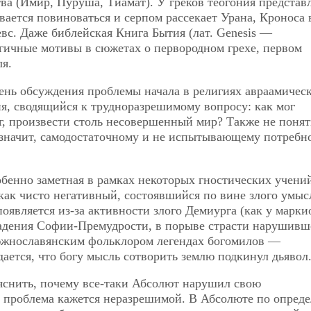
ва (Имир, Пуруша, Тиамат). У греков теогония представ
вается повиноваться и серпом рассекает Урана, Кроноса 
вс. Даже библейская Книга Бытия (лат. Genesis —
гичные мотивы в сюжетах о первородном грехе, первом
я.
ень обсуждения проблемы начала в религиях авраамичес
я, сводящийся к трудноразрешимому вопросу: как мог
, произвести столь несовершенный мир? Также не понят
 значит, самодостаточному и не испытывающему потребн
обенно заметная в рамках некоторых гностических учени
 как чисто негативный, состоявшийся по вине злого умыс
оявляется из-за активности злого Демиурга (как у марки
опадения Софии-Премудрости, в порыве страсти нарушивш
 южнославянским фольклором легендах богомилов —
ается, что богу мысль сотворить землю подкинул дьявол
ъяснить, почему все-таки Абсолют нарушил свою
та проблема кажется неразрешимой. В Абсолюте по опред