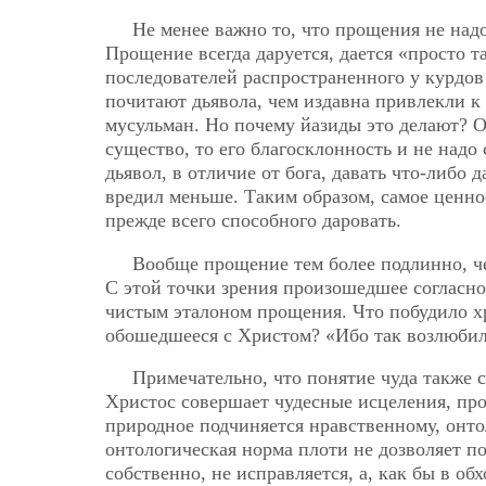
Не менее важно то, что прощения не над
Прощение всегда даруется, дается «просто 
последователей распространенного у курдов 
почитают дьявола, чем издавна привлекли к
мусульман. Но почему йазиды это делают? О
существо, то его благосклонность и не надо
дьявол, в отличие от бога, давать что-либо 
вредил меньше. Таким образом, самое ценно
прежде всего способного даровать.
Вообще прощение тем более подлинно, ч
С этой точки зрения произошедшее согласно
чистым эталоном прощения. Что побудило хр
обошедшееся с Христом? «Ибо так возлюбил 
Примечательно, что понятие чуда также 
Христос совершает чудесные исцеления, прощ
природное подчиняется нравственному, онто
онтологическая норма плоти не дозволяет п
собственно, не исправляется, а, как бы в о