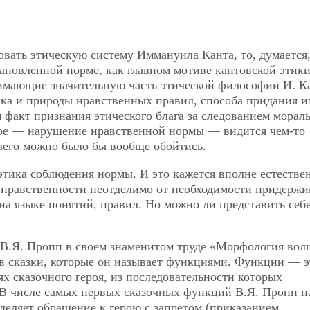
вать этическую систему Иммануила Канта, то, думается,
ановленной норме, как главном мотиве кантовской этики
анимающие значительную часть
этической философии И. К
ика и природы нравственных правил, способа придания и
м факт признания этического блага за следованием морал
ное — нарушение нравственной нормы — видится чем-то
его можно было бы вообще обойтись.
этика соблюдения нормы. И это кажется вполне естестве
 нравственности неотделимо от необходимости придержи
на языке понятий, правил. Но можно ли представить себ
 В.Я. Пропп в своем знаменитом труде «Морфология во
ов сказки, которые он называет функциями. Функции — э
 сказочного героя, из последовательности которых
а. В числе самых первых сказочных функций В.Я. Пропп н
еляет обращение к герою с запретом (приказанием,