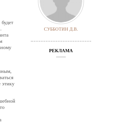
 будет
.
СУББОТИН Д.В.
анта
м
ьному
РЕКЛАМА
нным,
ваться
е этику
лшебной
то
а