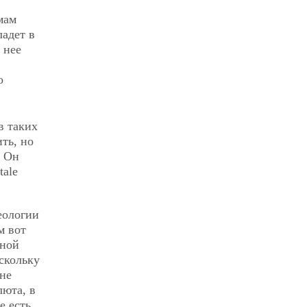
мам
ладет в
 нее
о
в таких
ть, но
о Он
tale
еологии
м вот
сной
скольку
не
люта, в
е есть