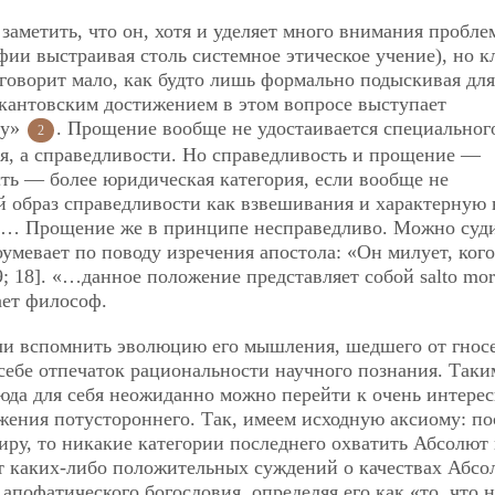
 заметить, что он, хотя и уделяет много внимания пробле
ии выстраивая столь системное этическое учение), но к
 говорит мало, как будто лишь формально подыскивая для
 кантовским достижением в этом вопросе выступает
ну»
. Прощение вообще не удостаивается специальног
2
я, а справедливости. Но справедливость и прощение —
ь — более юридическая категория, если вообще не
 образ справедливости как взвешивания и характерную 
fifty… Прощение же в принципе несправедливо. Можно суди
умевает по поводу изречения апостола: «Он милует, ког
 9; 18]. «…данное положение представляет собой salto mor
ает философ.
сли вспомнить эволюцию его мышления, шедшего от гнос
 себе отпечаток рациональности научного познания. Таки
юда для себя неожиданно можно перейти к очень интере
жения потустороннего. Так, имеем исходную аксиому: по
ру, то никакие категории последнего охватить Абсолют 
от каких-либо положительных суждений о качествах Абсо
апофатического богословия, определяя его как «то, что н