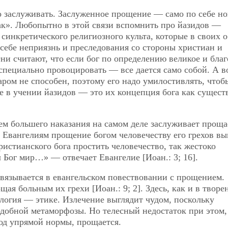
о заслуживать. Заслуженное прощение — само по себе но
так». Любопытно в этой связи вспомнить про йазидов —
синкретического религиозного культа, которые в своих 
 себе неприязнь и преследования со стороны христиан и
ни считают, что если бог по определению великое и благ
 специально провоцировать — все дается само собой. А в
даром не способен, поэтому его надо умилостивлять, чтоб
е в учении йазидов — это их концепция бога как сущест
ем большего наказания на самом деле заслуживает прощ
 Евангелиям прощение богом человечеству его грехов вы
истианского бога простить человечество, так жестоко
Бог мир…» — отвечает Евангелие [Иоан.: 3; 16].
связывается в евангельском повествовании с прощением.
ая больным их грехи [Иоан.: 9; 2]. Здесь, как и в творе
логия — этике. Излечение выглядит чудом, поскольку
одобной метаморфозы. Но телесный недостаток при этом,
бход упрямой нормы, прощается.