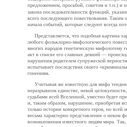
предложением, просьбой, советом и т.п.) и
закона последовательности функций, указан
всего последующего повествования. Таким 
начала событий, которые следуют всегда пот
Представляется, что подобная картина ха
любого фольклорно-мифологического повест
многих народов генетическую мифологему ге
акт в списке его славных деяний — происхо
нарушения родителем супружеской верности 
испытывает последствия своего «криминальн
гонениям.
Учитывая же известную для мифа тенденци
неразрывном единстве, некой целокупности,
судьбами всей Вселенной,
уместно будет пр
и, таким образом, нарушение, приобретая в
только истории конкретного героя, но всей
весьма характерно представление о неком ф
возникновения известного людям мира. Так