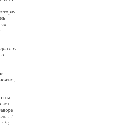
и
которая
ень
 со
е
ератору
го
.
ое
зможно,
го на
свет.
Фаворе
олы. И
: 9;