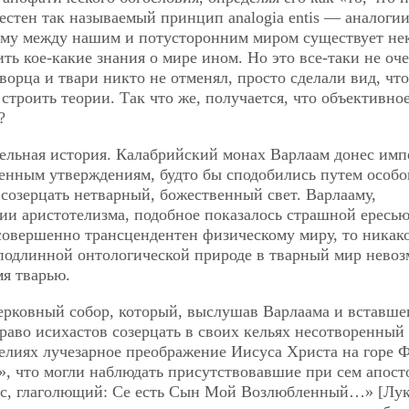
естен так называемый принцип analogia entis — аналоги
рому между нашим и потусторонним миром существует не
ить кое-какие знания о мире ином. Но это все-таки не оч
ворца и твари никто не отменял, просто сделали вид, что
 строить теории. Так что же, получается, что объективно
?
ельная история. Калабрийский монах Варлаам донес имп
венным утверждениям, будто бы сподобились путем особо
созерцать нетварный, божественный свет. Варлааму,
ии аристотелизма, подобное показалось страшной ересью
 совершенно трансцендентен физическому миру, то никак
 подлинной онтологической природе в тварный мир нево
мя тварью.
ерковный собор, который, выслушав Варлаама и вставше
раво исихастов созерцать в своих кельях несотворенный 
елиях лучезарное преображение Иисуса Христа на горе 
о», что могли наблюдать присутствовавшие при сем апост
лас, глаголющий: Се есть Сын Мой Возлюбленный…» [Лук.