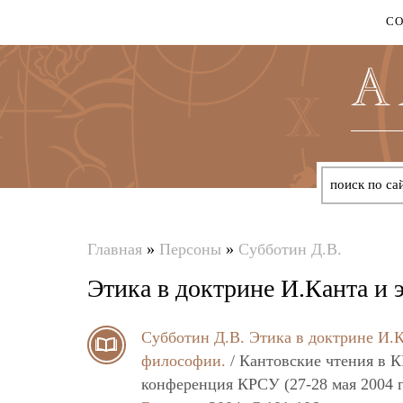
С
Главная
»
Персоны
»
Субботин Д.В.
Вы
Этика в доктрине И.Канта и 
здесь
Субботин Д.В.
Этика в доктрине И.К
философии.
/ Кантовские чтения в К
конференция КРСУ (27-28 мая 2004 г