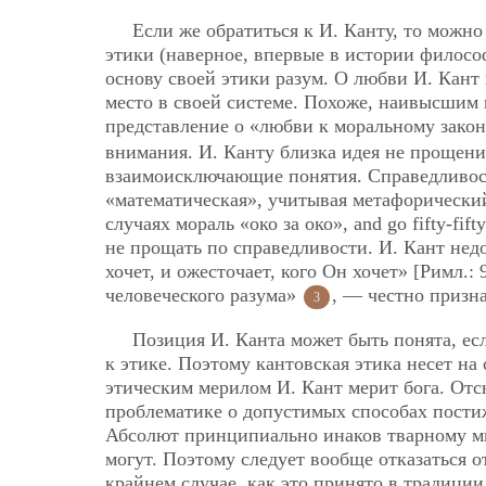
Если же обратиться к И. Канту, то можно
этики (наверное, впервые в истории философ
основу своей этики разум. О любви И. Кант
место в своей системе. Похоже, наивысшим
представление о «любви к моральному зако
внимания. И. Канту близка идея не прощени
взаимоисключающие понятия. Справедливост
«математическая», учитывая метафорический
случаях мораль «око за око», and go fifty-
не прощать по справедливости. И. Кант недо
хочет, и ожесточает, кого Он хочет» [Римл.:
человеческого разума»
, — честно призн
3
Позиция И. Канта может быть понята, е
к этике. Поэтому кантовская этика несет на
этическим мерилом И. Кант мерит бога. Отс
проблематике о допустимых способах пости
Абсолют принципиально инаков тварному ми
могут. Поэтому следует вообще отказаться 
крайнем случае, как это принято в традиции 