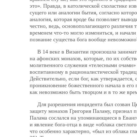
это». Правда, в католической
схоластике изв
сущего или аналогии бытия, согласно кото
аналогия, которая вроде бы позволяет вывод
честно, ведь, основополагающего различия т
временем что-то могло измениться, и начали
познание существа бога вообще невозможно
В 14 веке в Византии произошла занимат
на афонских монахов, которые, по их собст
молитвенного служения «телесными очами» 
воспитанному в рационалистической традиц
Действительно, если бог, как утверждается,
проникновение божественного начала в его
как невозможно быть творцом и в то же вре
Для разрешения инцидента был созван Ц
защиту монахов Григория Паламу, признал п
Палама сослался на упоминающиеся в Еванг
и явление бога-отца в виде «облака светлог
что особенно характерно, «был из облака г