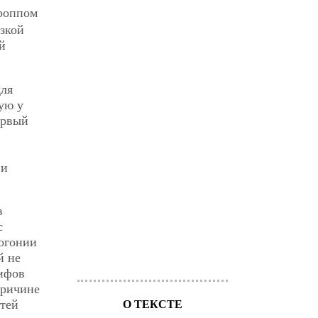
Проппом
язкой
й
для
ую у
ервый
 и
в
с
могонии
й не
мифов
причине
стей
О ТЕКСТЕ