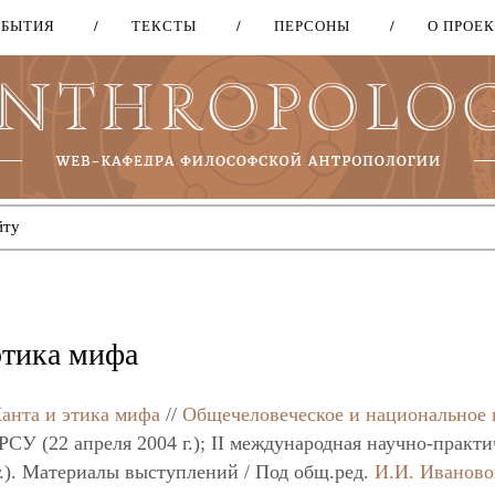
ОБЫТИЯ
ТЕКСТЫ
ПЕРСОНЫ
О ПРОЕ
Перейти
к
основному
содержанию
этика мифа
анта и этика мифа
//
Общечеловеческое и национальное 
РСУ (22 апреля 2004 г.); II международная научно-практи
.). Материалы выступлений / Под общ.ред.
И.И. Иваново