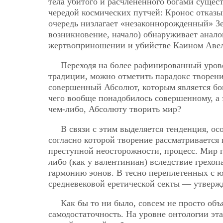
тела убитого и расчлененного богами сущест
чередой космических путчей: Кронос отказы
очередь низлагает «незаконнорожденный» Зе
возникновение, начало) обнаруживает анало
жертвоприношении и убийстве Каином Авел
Переходя на более рафинированный уров
традиции, можно отметить парадокс творени
совершенный Абсолют, которым является бог
чего вообще понадобилось совершенному, а
чем-либо, Абсолюту творить мир?
В связи с этим выделяется тенденция, ос
согласно которой творение рассматривается
преступной неосторожности, процесс. Мир п
либо (как у валентиниан) вследствие грех
гармонию эонов. В тесно переплетенных с
средневековой еретической секты — утвержд
Как бы то ни было, совсем не просто об
самодостаточность. На уровне онтологии э