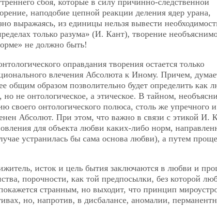
утреннего сбоя, которые в силу причинно-следственной
орение, наподобие цепной реакции деления ядер урана,
зно выражаясь, из единицы нельзя вывести необходимост
пределах только разума» (И. Кант), творение необъясним
орме» не должно быть!
онтологического оправдания творения остается только
ционального влечения Абсолюта к Иному. Причем, думае
ее общим образом позволительно будет определить как л
 но не онтологическое, а этическое. В тайном, необъясн
ию своего онтологического полюса, столь же упречного и
нен Абсолют. При этом, что важно в связи с этикой И. К
новления для объекта любви каких-либо норм, направлен
случае устранилась бы сама основа любви), а путем прощ
ижитель, исток и цель бытия заключаются в любви и пр
тва, порочности, как той предпосылки, без которой лю
покажется странным, но выходит, что принцип мироустр
ивах, но, напротив, в дисбалансе, аномалии, перманент