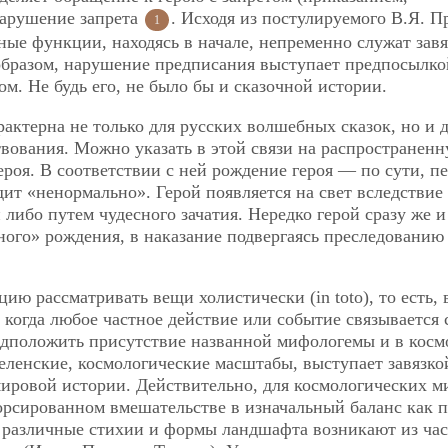
 нарушение запрета
. Исходя из постулируемого В.Я. 
1
ные функции, находясь в начале, непременно служат зав
образом, нарушение предписания выступает предпосылко
ом. Не будь его, не было бы и сказочной истории.
рактерна не только для русских волшебных сказок, но и 
вования. Можно указать в этой связи на распространенн
роя. В соответствии с ней рождение героя — по сути, п
дит «ненормально». Герой появляется на свет вследствие
либо путем чудесного зачатия. Нередко герой сразу же и
ого» рождения, в наказание подвергаясь преследованию
ю рассматривать вещи холистически (in toto), то есть, 
 когда любое частное действие или событие связывается 
едположить присутствие названной мифологемы и в кос
селенские, космологические масштабы, выступает завязко
 мировой истории. Действительно, для космологических 
орсированном вмешательстве в изначальный баланс как 
, различные стихии и формы ландшафта возникают из ча