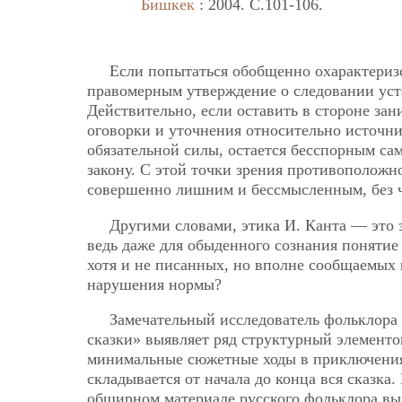
Бишкек
: 2004. C.101-106.
Если попытаться обобщенно охарактеризо
правомерным утверждение о следовании уст
Действительно, если оставить в стороне з
оговорки и уточнения относительно источн
обязательной силы, остается бесспорным са
закону. С этой точки зрения противополож
совершенно лишним и бессмысленным, без ч
Другими словами, этика И. Канта — это 
ведь даже для обыденного сознания понятие
хотя и не писанных, но вполне сообщаемых 
нарушения нормы?
Замечательный исследователь фольклора
сказки» выявляет ряд структурный элемент
минимальные сюжетные ходы в приключениях
складывается от начала до конца вся сказк
обширном материале русского фольклора выд