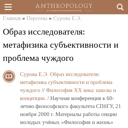
Главная
»
Персоны
»
Сурова Е.Э.
Перейти
Вы
Образ исследователя:
к
здесь
основному
метафизика субъективности и
содержанию
проблема чуждого
Сурова Е.Э.
Образ исследователя:
метафизика субъективности и проблема
чуждого
//
Философия XX века: школы и
концепции.
/ Научная конференция к 60-
летию философского факультета СПбГУ, 21
ноября 2000 г. Материалы работы секции
молодых учёных «Философия и жизнь»