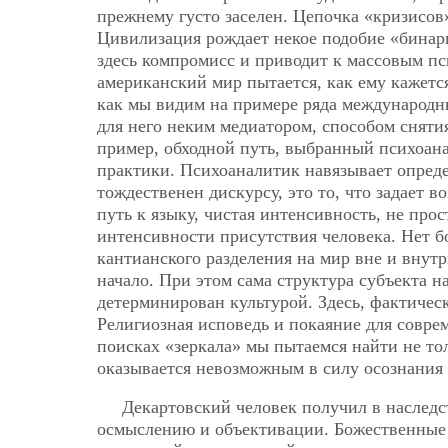
прежнему густо заселен. Цепочка «кризисов
Цивилизация рождает некое подобие «бина
здесь компромисс и приводит к массовым п
американский мир пытается, как ему кажетс
как мы видим на примере ряда международн
для него неким медиатором, способом сняти
пример, обходной путь, выбранный психоа
практики. Психоаналитик навязывает опред
тождественен дискурсу, это то, что задает 
путь к языку, чистая интенсивность, не пр
интенсивности присутствия человека. Нет б
кантианского разделения на мир вне и внут
начало. При этом сама структура субъекта н
детерминирован культурой. Здесь, фактичес
Религиозная исповедь и покаяние для совре
поисках «зеркала» мы пытаемся найти не то
оказывается невозможным в силу осознания
Декартовский человек получил в наслед
осмыслению и объективации. Божественные 