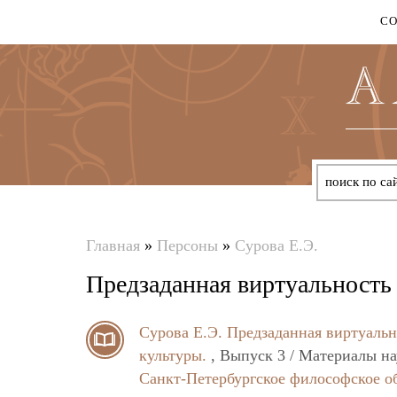
С
Главная
»
Персоны
»
Сурова Е.Э.
Вы
Предзаданная виртуальность
здесь
Сурова Е.Э.
Предзаданная виртуальн
культуры.
, Выпуск 3 / Материалы н
Санкт-Петербургское философское о