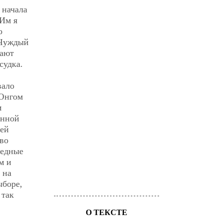
 начала
 Им я
о
 Чуждый
тают
судка.
вало
 Юнгом
м
енной
оей
во
редные
м и
 на
ыборе,
 так
О ТЕКСТЕ