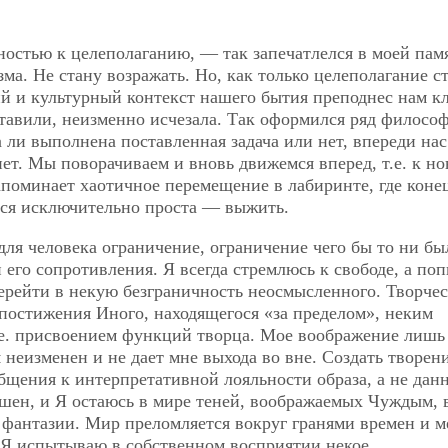
ностью к целеполаганию, — так запечатлелся в моей пам
а. Не стану возражать. Но, как только целеполагание с
й и культурный контекст нашего бытия преподнес нам к
 ставили, неизменно исчезала. Так оформился ряд филосо
 ли выполнена поставленная задача или нет, впереди нас
ет. Мы поворачиваем и вновь движемся вперед, т.е. к н
напоминает хаотичное перемещение в лабиринте, где коне
ется исключительно проста — выжить.
ля человека ограничение, ограничение чего бы то ни бы
его сопротивления. Я всегда стремлюсь к свободе, а по
ерейти в некую безграничность неосмысленного. Творчес
 постижения Иного, находящегося «за пределом», неким
.е. присвоением функций творца. Мое воображение лишь
я неизменен и не дает мне выхода во вне. Создать творе
бщения к интерпретативной лояльности образа, а не дан
шен, и Я остаюсь в мире теней, воображаемых Чуждым, 
 фантазии. Мир преломляется вокруг гранями времен и м
 Я испытываю в собственном восприятии некое