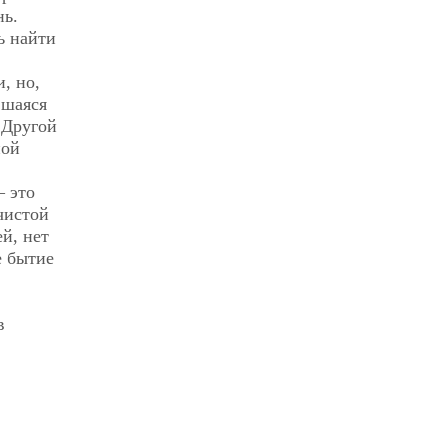
нь.
ь найти
, но,
вшаяся
 Другой
ной
— это
чистой
й, нет
е бытие
в