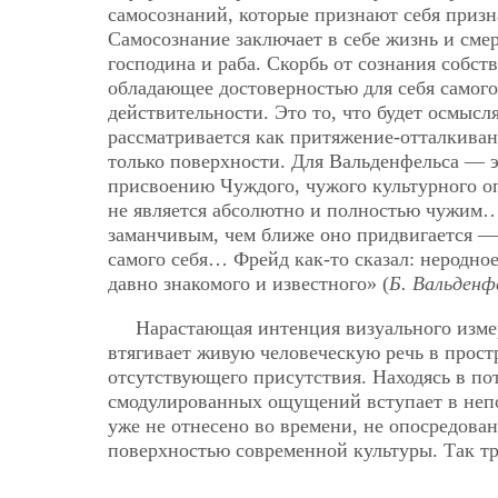
самосознаний, которые признают себя призн
Самосознание заключает в себе жизнь и сме
господина и раба. Скорбь от сознания собст
обладающее достоверностью для себя самого
действительности. Это то, что будет осмысл
рассматривается как притяжение-отталкивани
только поверхности. Для Вальденфельса — 
присвоению Чуждого, чужого культурного оп
не является абсолютно и полностью чужим
заманчивым, чем ближе оно придвигается — 
самого себя…
Фрейд как-то сказал: неродно
давно знакомого и известного» (
Б. Вальденф
Нарастающая интенция визуального измер
втягивает живую человеческую речь в прост
отсутствующего присутствия. Находясь в по
смодулированных ощущений вступает в неп
уже не отнесено во времени, не опосредован
поверхностью современной культуры. Так тр