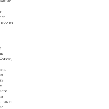
ажание
т
ала
 ибо не
ы
е
ль
 Фихте,
ень
ал
ть.
им
него
ни
 так и
ие