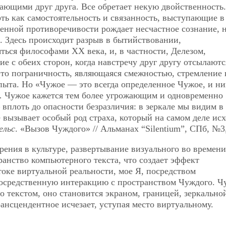
ающими друг друга. Все обретает некую двойственность.
рть как самостоятельность и связанность, выступающие 
венной противоречивости рождает несчастное сознание, 
. Здесь происходит разрыв в бытийствовании,
яться философами ХХ века, и, в частности, Делезом,
е с обеих сторон, когда навстречу друг другу отсылаютс
это пограничность, являющаяся смежностью, стремление 
ыта. Но «Чужое — это всегда определенное Чужое, и ни
… Чужое кажется тем более угрожающим и одновременно
вплоть до опасности безразличия: в зеркале мы видим в
е вызывает особый род страха, который на самом деле исх
ельс
. «Вызов Чуждого» // Альманах “Silentium”, СПб, №3,
ения в культуре, развертывание визуального во времени
ранство компьютерного текста, что создает эффект
токе виртуальной реальности, мое Я, посредством
осредственную интеракцию с пространством Чуждого. Ч
о текстом, оно становится экраном, границей, зеркально
ансцендентное исчезает, уступая место виртуальному.