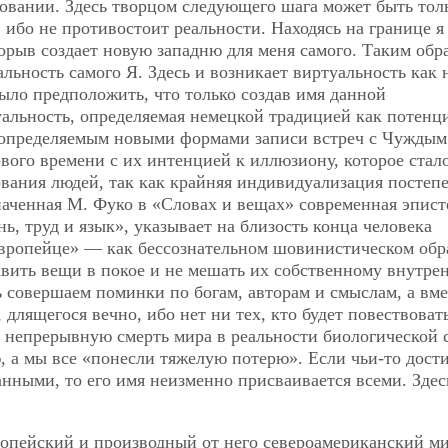
овании. Здесь творцом следующего шага может быть тол
 ибо не противостоит реальности. Находясь на границе я
орыв создает новую западню для меня самого. Таким обр
льность самого Я. Здесь и возникает виртуальность как 
ыло предположить, что только создав имя данной
уальность, определяемая немецкой традицией как потенц
 определяемым новыми формами записи встреч с Чуждым
ого времени с их интенцией к иллюзиону, которое стал
вания людей, так как крайняя индивидуализация постеп
аченная М. Фуко в «Словах и вещах» современная эпист
, труд и язык», указывает на близость конца человека
 европейце» — как бессознательном шовинистическом обра
авить вещи в покое и не мешать их собственному внутре
совершаем поминки по богам, авторам и смыслам, а вме
длящегося вечно, ибо нет ни тех, кто будет повествоват
а непрерывную смерть мира в реальности биологической 
, а мы все «понесли тяжелую потерю». Если чьи-то дост
нными, то его имя неизменно присваивается всеми. Здес
вропейский и производный от него североамериканский ми