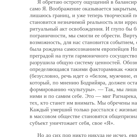
Я обретаю остроту ощущений в балансир
само Я. Воображение оказывается закрытым,
лишаюсь границ, и уже теперь творческий п
становится незначимой реальность или ирреа
ритуальный акт освобождения. И глупо бы б
пограничности, мы смогли ее обрести. Вирт
возможность, для нас становится
событием,
была рождена самосознанием европейцев Нов
преградой на пути гармоничного сосущество
разрушила общую систему ценностей. Обозн
определяющаяся такими факторамикак «жизнь
(безусловно, речь идет о «белом, мужчине,
который, по мнению Бодрийяра, должен ост
формированию «культуры». — Так, мы лишь 
ними и по самим себе. Это — миг Рагнарека, 
тех, кто станет им внимать. Мы обречены н
Каждый умерший только расстался с жизнью
в массовом обществе становятся общепризна
субъект уничтожает себя, свое «Я».
Но до сих пор никто никуда не исчез, е