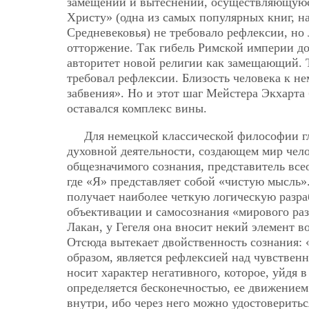
замещений и вытеснений, осуществляющуюс
Христу» (одна из самых популярных книг, 
Средневековья) не требовало рефлексии, но
отторжение. Так гибель Римской империи до
авторитет новой религии как замещающий. Т
требовал рефлексии. Близость человека к не
забвения». Но и этот шаг Мейстера Экхарта
оставался комплекс вины.
Для немецкой классической философии гл
духовной деятельности, создающем мир чело
общезначимого сознания, представитель всео
где «Я» представляет собой «чистую мысль»
получает наиболее четкую логическую разра
объективации и самосознания «мирового раз
Лакан, у Гегеля она вносит некий элемент в
Отсюда вытекает двойственность сознания: 
образом, является рефлексией над чувствен
носит характер негативного, которое, уйдя 
определяется бесконечностью, ее движением 
внутри, ибо через него можно удостоверить