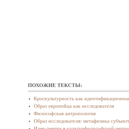
ПОХОЖИЕ ТЕКСТЫ:
Кроскультурность как идентификационна
Образ европейца как исследователя
Философская антропология
Образ исследователя: метафизика субъек
Идея смерти в культурфилософской ретро