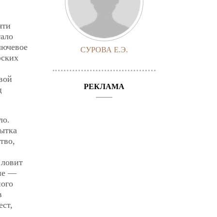
яти
тало
лючевое
СУРОВА Е.Э.
фских
овой
РЕКЛАМА
ц
ло.
пытка
тво,
 ловит
ние —
ного
в
ест,