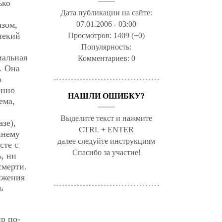
ько
Дата публикации на сайте:
07.01.2006 - 03:00
азом,
некий
Просмотров:
1409 (+0)
Популярность:
иальная
Комментариев:
0
. Она
о
енно
НАШЛИ ОШИБКУ?
ема,
Выделите текст и нажмите
зе),
CTRL + ENTER
ннему
далее следуйте инструкциям
сте с
Спасибо за участие!
ь, ни
смерти.
ижения
ь
р по-