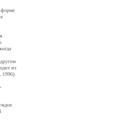
в форме
не
я
к
когда
 другом
одит из
 1996).
,
уждое
й