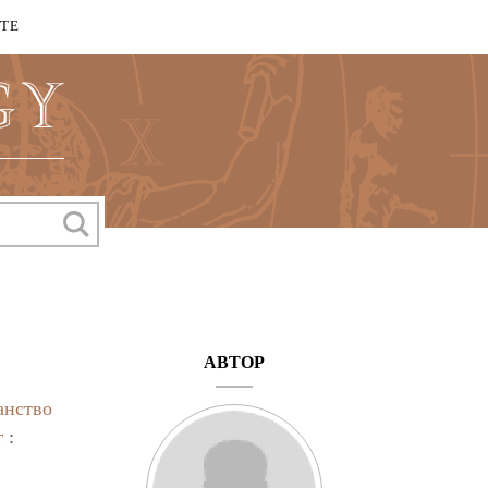
КТЕ
АВТОР
анство
г
: