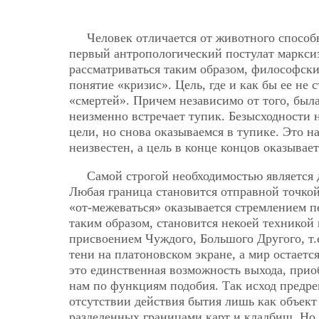
Человек отличается от животного способ
первый антропологический постулат марксизм
рассматриваться таким образом, философски
понятие «кризис». Цель, где и как бы ее не
«смертей». Причем независимо от того, была
неизменно встречает тупик. Безысходности н
цели, но снова оказываемся в тупике. Это 
неизвестен, а цель в конце концов оказыва
Самой строгой необходимостью является д
Любая граница становится отправной точкой 
«от-межеваться» оказывается стремлением п
таким образом, становится некоей техникой
присвоением Чуждого,
Большого Другого, т
тени на платоновском экране, а мир остаетс
это единственная возможность выхода, прио
нам по функциям подобия. Так исход предре
отсутствии действия бытия лишь как объект
разделенных границами карт и кладбищ. Но