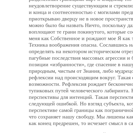
неудовлетворение существующим и стремлюс
и конца и соотнесенностью с могилами пред
приоткрываю дверцу не в новое пространство
можно было бы назвать Ничто, поскольку д
воплощают те грани покинутого, которые с
меня как Собственное и рождают мое Я как 
Техника воображения опасна. Сославшись на
определять на некотором историческом отре
пагубные последствия массовых агрессии и 
позиции «избранности», где спасение в наш
природным, чистым от Знания, либо мудрецо
рефлексии над происходящим вокруг. Такая 
возможности. Рефлексия рождает бесконечн
тупиковых путей человеческого лабиринта.
перспективы для интенций. Такая перспект
следующей ошибкой. Но взгляд субъекта, к
перспективе самой границы как пограничной
что сохраняет нашу свободу. Мы лишены как
как конец предрешен, то исчезает смысл в с