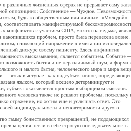
» в различных жизненных сферах не прерывает саму жиз
рной оппозиции»: Собственное — Чуждое. Невозможност
сихозам, будь то общественным или личным. «Молодой»
я, соответствовать манифестируемой бескомпромиссности
ых конфликтов с участием США, «охота на ведьм», явля
я накопившихся проблем, просто была перенесена вовне.
нализом, снимающий напряжение в имитации исповедаль
еленный дискурс своему пациенту. Здесь инфинитив
возможность высказывания, является событием. Событие 
осто возможность бытия и не неразличимый шум, а форма 
ольшого и малого бытия, человеческого мира и мира веще
ри — язык выступает как надсубъективное, определяюще
авязана языком, который всецело детерминирует и
ки, субъект оказывается простым выборщиком смыслов.
менного человека также не решают проблемы, поскольку 
лько отражение, но хотим еще и услышать ответ. Это
 своей индивидуальности и неповторимости другого.
ство гамму божественных превращений, не поддающихся
превращения несли в себе строгую последовательность