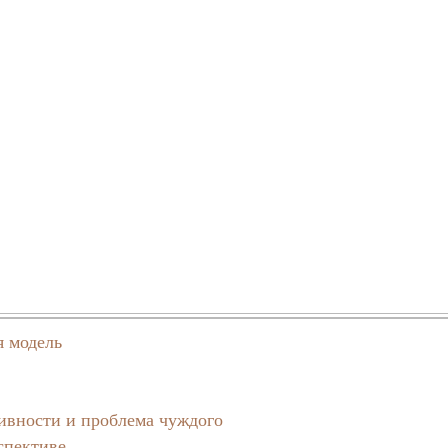
я модель
тивности и проблема чуждого
спективе