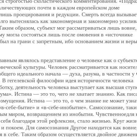
я строгостью схоластического комментирования. «Подр
наличествующих почти в каждом европейском доме
 лишь проецирования и редукции. Смерть всегда вызывае
лго вытеснялась как закономерная и закономерно усилив
аким образом, субъект мог рассматриваться лишь вовне,
му могла состояться лишь после омовения в «источнике
 был на грани с запретным, ибо основанием жизни и вер
авным являлось представление о человеке как о субъект
веческой культуры. Человек рассматривается как носите
бщего идеального начала — духа, разума, в частности у
. В гегелевской философии идея историчности человека
ботку, деятельность человека выступает как высшая ступ
ума». Истина — это то, чего не хватает знанию. Как пис
озмущения. Истина — это то, о чем знание не может узна
«в-себе-бытие» и «в-себе-инобытие». Самосознание, так
ным миром, возвращением из инобытия. Чувственноедля 
в себя благодаря этой рефлексии, стало жизнью. Круг жиз
и покоем. Для самосознания Другое находится как вовне,
ся в себе. Таким образом осуществляется двойное движен