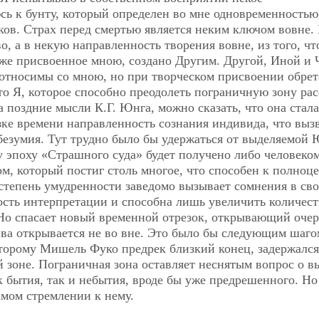
ь к бунту, который определен во мне одновременностью
ков. Страх перед смертью является неким ключом вовне.
, а в некую направленность творения вовне, из того, чт
аже присвоенное мною, создано Другим. Другой, Иной и
оотносимы со мною, но при творческом присвоении обре
то Я, которое способно преодолеть пограничную зону рас
 поздние мысли К.Г. Юнга, можно сказать, что она стала
зке времени направленность сознания индивида, что выз
безумия. Тут трудно было бы удержаться от выделяемой
у эпоху «Страшного суда» будет получено либо человеко
м, который постиг столь многое, что способен к полноц
степень умудренности заведомо вызывает сомнения в св
ость интерпретации и способна лишь увеличить количест
 Но спасает новый временной отрезок, открывающий оче
ива открывается не во вне. Это было бы следующим шаго
оторому Мишель Фуко предрек близкий конец, задержался
 зоне. Пограничная зона оставляет неснятым вопрос о в
 бытия, так и небытия, вроде бы уже предрешенного. Но
амом стремлении к нему.