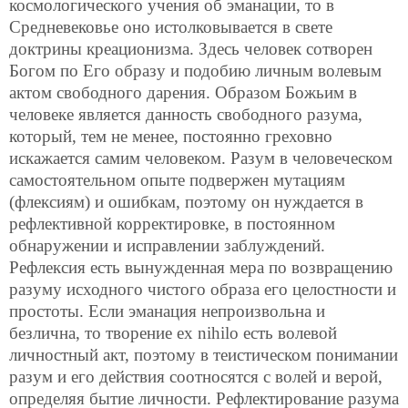
космологического учения об эманации, то в
Средневековье оно истолковывается в свете
доктрины креационизма. Здесь человек сотворен
Богом по Его образу и подобию личным волевым
актом свободного дарения. Образом Божьим в
человеке является данность свободного разума,
который, тем не менее, постоянно греховно
искажается самим человеком. Разум в человеческом
самостоятельном опыте подвержен мутациям
(флексиям) и ошибкам, поэтому он нуждается в
рефлективной корректировке, в постоянном
обнаружении и исправлении заблуждений.
Рефлексия есть вынужденная мера по возвращению
разуму исходного чистого образа его целостности и
простоты. Если эманация непроизвольна и
безлична, то творение ex nihilo есть волевой
личностный акт, поэтому в теистическом понимании
разум и его действия соотносятся с волей и верой,
определяя бытие личности. Рефлектирование разума