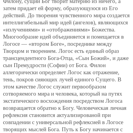
Филону, сущий Бог творит материю из ничего, а
затем придает ей форму, образующуюся из Его
действий. До творения чувственного мира создается
интеллигибельный мир идей (ангелов), являющихся
«излучениями» и «отображениями» Божества.
Многообразие идей объединяется и помещается в
Логосе — «втором Боге», посреднике между
Творцом и творением. Логос есть единый образ
трансцендентного Бога-Отца, «Сын Божий», и даже
сын Премудрости (Софии) от Бога. Филон
аллегорически определяет Логос как отражение,
тень, покров сияющих лучей единого Сущего. В
этом качестве Логос служит первообразом
сотворяемого мира и человека, который на путях
экстатического восхождения посредством Логоса
возвращается обратно к Богу. Человеческая личная
рефлексия становится актуализированой при
совпадении с универсальной рефлексией в Логосе
творящих мыслей Бога. Путь к Богу начинается с