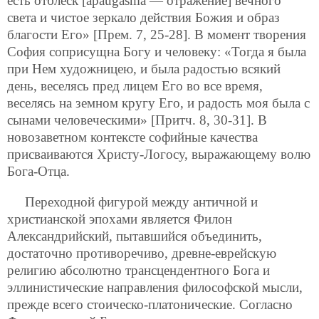
есть отблеск [apaugasma — отражение] вечного
света и чистое зеркало действия Божия и образ
благости Его» [Прем. 7, 25-28]. В момент творения
София соприсущна Богу и человеку: «Тогда я была
при Нем художницею, и была радостью всякий
день, веселясь пред лицем Его во все время,
веселясь на земном кругу Его, и радость моя была с
сынами человеческими» [Притч. 8, 30-31]. В
новозаветном контексте софийные качества
присваиваются Христу-Логосу, выражающему волю
Бога-Отца.
Переходной фигурой между античной и
христианской эпохами является Филон
Александрийский, пытавшийся объединить,
достаточно противоречиво, древне-еврейскую
религию абсолютно трансцендентного Бога и
эллинистические направления философской мысли,
прежде всего стоическо-платонические. Согласно