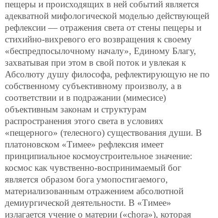
пещеры и происходящих в ней событий является
адекватной мифологической моделью действующей
рефлексии — отражения света от стены пещеры и
стихийно-вихревого его возвращения к своему
«беспредпосылочному началу», Единому Благу,
захватывая при этом в свой поток и увлекая к
Абсолюту душу философа, рефлектирующую не по
собственному субъективному произволу, а в
соответствии и в подражании (мимесисе)
объективным законам и структурам
распространения этого света в условиях
«пещерного» (телесного) существования души. В
платоновском «Тимее» рефлексия имеет
принципиальное космоустроительное значение:
космос как чувственно-воспринимаемый бог
является образом бога умопостигаемого,
материализованным отражением абсолютной
демиургической деятельности. В «Тимее»
излагается учение о материи («chora»), которая