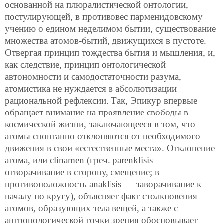
основанной на плюралистической онтологии,
постулирующей, в противовес парменидовскому
учению о едином неделимом бытии, существование
множества атомов-бытий, движущихся в пустоте.
Отвергая принцип тождества бытия и мышления, и,
как следствие, принцип онтологической
автономности и самодостаточности разума,
атомистика не нуждается в абсолютизации
рациональной рефлексии. Так, Эпикур впервые
обращает внимание на проявление свободы в
космической жизни, заключающееся в том, что
атомы спонтанно отклоняются от необходимого
движения в свои «естественные места». Отклонение
атома, или clinamen (греч. parenklisis —
отворачивание в сторону, смещение; в
противоположность anaklisis — заворачивание к
началу по кругу), объясняет факт столкновения
атомов, образующих тела вещей, а также с
антропологической точки зрения обосновывает