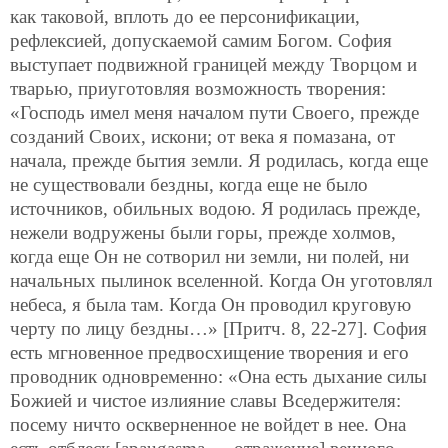
как таковой, вплоть до ее персонификации,
рефлексией, допускаемой самим Богом. София
выступает подвижной границей между Творцом и
тварью, приуготовляя возможность творения:
«Господь имел меня началом пути Своего, прежде
созданий Своих, искони; от века я помазана, от
начала, прежде бытия земли. Я родилась, когда еще
не существовали бездны, когда еще не было
источников, обильных водою. Я родилась прежде,
нежели водружены были горы, прежде холмов,
когда еще Он не сотворил ни земли, ни полей, ни
начальных пылинок вселенной. Когда Он уготовлял
небеса, я была там. Когда Он проводил круговую
черту по лицу бездны…» [Притч. 8, 22-27]. София
есть мгновенное предвосхищение творения и его
проводник одновременно: «Она есть дыхание силы
Божией и чистое излияние славы Вседержителя:
посему ничто оскверненное не войдет в нее. Она