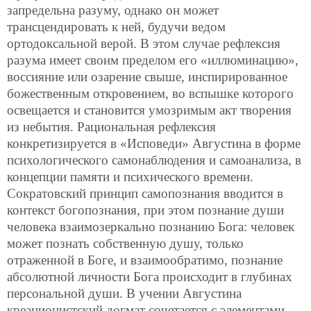
запредельна разуму, однако он может
трансцендировать к ней, будучи ведом
ортодоксальной верой. В этом случае рефлексия
разума имеет своим пределом его «иллюминацию»,
воссияние или озарение свыше, инспирированное
божественным откровением, во вспышке которого
освещается и становится умозримым акт творения
из небытия. Рациональная рефлексия
конкретизируется в «Исповеди» Августина в форме
психологического самонаблюдения и самоанализа, в
концепции памяти и психического времени.
Сократовский принцип самопознания вводится в
контекст богопознания, при этом познание души
человека взаимозеркально познанию Бога: человек
может познать собственную душу, только
отраженной в Боге, и взаимообратимо, познание
абсолютной личности Бога происходит в глубинах
персональной души. В учении Августина
креационистский догмат сочетается с элементами