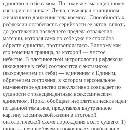
единство в себе самом. По тому же эманационному
сценарию возникает Душа, служащая принципом
жизненного движения тела космоса. Способность к
рефлексии ослабевает в серийности ее актов, вплоть
до достижения последнего предела отражения —
материи, которая сама по себе уже не способна
обрести единства, противополагаясь Единому как
его конечная граница, за которой — чистое
небытие. В плотиновской антропологии рефлексия
(вхождение в себя) соотносится с экстазисом
(выхождением из себя) — единением с Единым,
обретением состояния, в котором персональное
имманентное единство спекулятивно совпадает по
сущности с трансцендентным всекосмическим
единством. Прокл обобщает неоплатонические идеи
по данной тематике, представляя внутреннюю
картину космической жизни в итоговой
онтологической схеме порождения всего сущего: 1)
mone — неущербляемое покоящееся пребывание