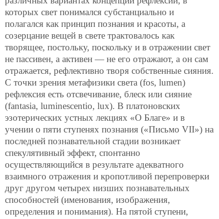
различных вариантах концепций рефлексии, в
которых свет понимался субстанциально и
полагался как принцип познания и красоты, а
созерцание вещей в свете трактовалось как
творящее, постольку, поскольку и в отражении свет
не пассивен, а активен — не его отражают, а он сам
отражается, рефлективно творя собственные сияния.
С точки зрения метафизики света (fos, lumen)
рефлексия есть отсвечивание, блеск или сияние
(fantasia, luminescentio, lux). В платоновских
эзотерических устных лекциях «О Благе» и в
учении о пяти ступенях познания («Письмо VII») на
последней познавательной стадии возникает
спекулятивный эффект, спонтанно
осуществляющийся в результате адекватного
взаимного отражения и кропотливой перепроверки
друг другом четырех низших познавательных
способностей (именования, изображения,
определения и понимания). На пятой ступени,