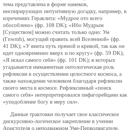
тема представлена в форме намеков,
инспирирующих интуитивную догадку, например, в
изречениях Гераклита: «Мудрое ото всего
обособлено» (фр. 108 DK); «Ибо Мудрым
[Существом] можно считать только одно: Ум
(Гnwmh), могущий править всей Вселенной» (фр.
41 DK); «У винта путь прямой и кривой, так как он
идет одновременно вверх и по кругу» (фр. 59 DK);
«Я искал самого себя» (фр. 101 DK); в которых
угадывается имманентная онтологическая роль
рефлексии в осуществлении целостного космоса, а
также нахождение человеком благодаря рефлексии
своего места в космосе. Рефлексивный «поиск
самого себя» интерпретировался пифагорейцами как
«уподобление богу в меру сил».
Данные трактовки получает свое классическое
дискурсивно-логическое закрепление в учении
Аристотеля о неподвижном Уме-Перводвигателе,