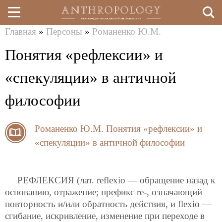
Главная
»
Персоны
»
Романенко Ю.М.
Перейти
Вы
Понятия «рефлексии» и
к
здесь
основному
«спекуляции» в античной
содержанию
философии
Романенко Ю.М.
Понятия «рефлексии» и
«спекуляции» в античной философии
РЕФЛЕКСИЯ (лат. reflexio — обращение назад к
основанию, отражение; префикс re-, означающий
повторность и/или обратность действия, и flexio —
сгибание, искривление, изменение при переходе в