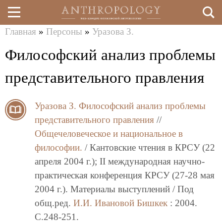
Главная
»
Персоны
»
Уразова З.
Перейти
Вы
Философский анализ проблемы
к
здесь
основному
представительного правления
содержанию
Уразова З.
Философский анализ проблемы
представительного правления
//
Общечеловеческое и национальное в
философии.
/ Кантовские чтения в КРСУ (22
апреля 2004 г.); II международная научно-
практическая конференция КРСУ (27-28 мая
2004 г.). Материалы выступлений / Под
общ.ред.
И.И. Ивановой
Бишкек
: 2004.
C.248-251.