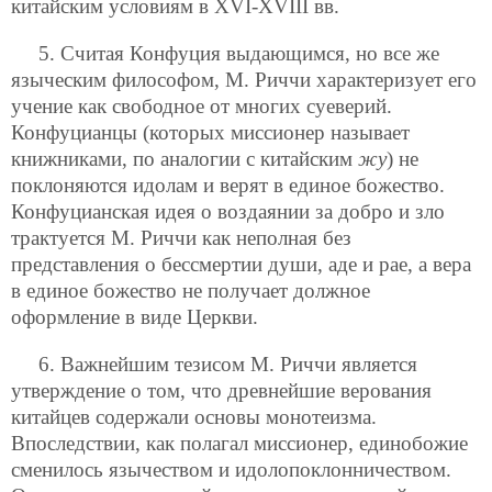
китайским условиям в XVI-XVIII вв.
5. Считая Конфуция выдающимся, но все же
языческим философом, М. Риччи характеризует его
учение как свободное от многих суеверий.
Конфуцианцы (которых миссионер называет
книжниками, по аналогии с китайским
жу
) не
поклоняются идолам и верят в единое божество.
Конфуцианская идея о воздаянии за добро и зло
трактуется М. Риччи как неполная без
представления о бессмертии души, аде и рае, а вера
в единое божество не получает должное
оформление в виде Церкви.
6. Важнейшим тезисом М. Риччи является
утверждение о том, что древнейшие верования
китайцев содержали основы монотеизма.
Впоследствии, как полагал миссионер, единобожие
сменилось язычеством и идолопоклонничеством.