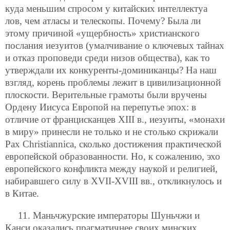
куда меньшим спросом у китайских интеллектуа
лов, чем атласы и телескопы. Почему? Была ли
этому причиной «ущербность» христианского
послания иезуитов (умалчивание о ключевых тайнах
и отказ проповеди среди низов общества), как то
утверждали их конкуренты-доминиканцы? На наш
взгляд, корень проблемы лежит в цивилизационной
плоскости. Верительные грамоты были вручены
Ордену Иисуса Европой на перепутье эпох: в
отличие от францисканцев XIII в., иезуиты, «монахи
в миру» принесли не только и не столько скрижали
Pax Christiannica, сколько достижения практической
европейской образованности. Но, к сожалению, эхо
европейского конфликта между наукой и религией,
набиравшего силу в XVII-XVIII вв., откликнулось и
в Китае.
11. Маньчжурские императоры Шуньчжи и
Канси оказались прагматичнее своих минских