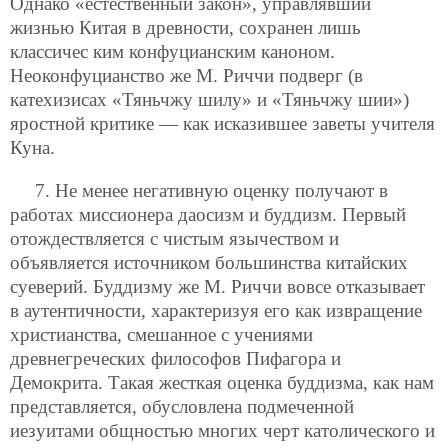
Однако «естественный закон», управлявший
жизнью Китая в древности, сохранен лишь
классичес ким конфуцианским каноном.
Неоконфуцианство же М. Риччи подверг (в
катехизисах «Тяньчжу шилу» и «Тяньчжу шии»)
яростной критике — как исказившее заветы учителя
Куна.
7. Не менее негативную оценку получают в
работах миссионера даосизм и буддизм. Первый
отождествляется с чистым язычеством и
объявляется источником большинства китайских
суеверий. Буддизму же М. Риччи вовсе отказывает
в аутентичности, характеризуя его как извращение
христианства, смешанное с учениями
древнегреческих философов Пифагора и
Демокрита. Такая жесткая оценка буддизма, как нам
представляется, обусловлена подмеченной
иезуитами общностью многих черт католического и