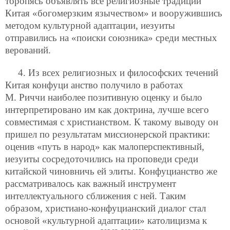
торопясь объявлять все религиозные традиции
Китая «богомерзким язычеством» и вооружившись
методом культурной адаптации, иезуиты
отправились на «поиски союзника» среди местных
верований.
4. Из всех религиозных и философских течений
Китая конфуци анство получило в работах
М. Риччи наиболее позитивную оценку и было
интерпретировано им как доктрина, лучше всего
совместимая с христианством. К такому выводу он
пришел по результатам миссионерской практики:
оценив «путь в народ» как малоперспективный,
иезуиты сосредоточились на проповеди среди
китайской чиновничь ей элиты. Конфуцианство же
рассматривалось как важный инструмент
интеллектуального сближения с ней. Таким
образом, христиано-конфуцианский диалог стал
основой «культурной адаптации» католицизма к