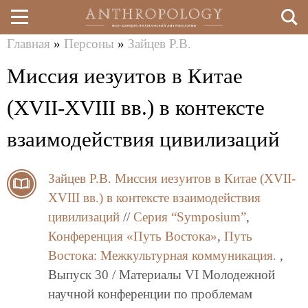
Главная
»
Персоны
»
Зайцев Р.В.
Перейти
Вы
Миссия иезуитов в Китае
к
здесь
основному
(XVII-XVIII вв.) в контексте
содержанию
взаимодействия цивилизаций
Зайцев Р.В.
Миссия иезуитов в Китае (XVII-
XVIII вв.) в контексте взаимодействия
цивилизаций
//
Серия “Symposium”
,
Конференция «Путь Востока»
,
Путь
Востока: Межкультурная коммуникация.
,
Выпуск 30 / Материалы VI Молодежной
научной конференции по проблемам