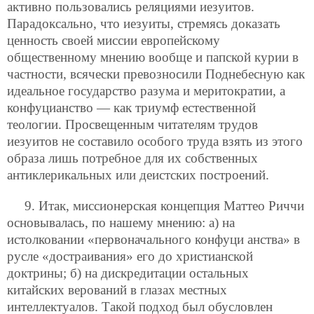
активно пользовались реляциями иезуитов.
Парадоксально, что иезуиты, стремясь доказать
ценность своей миссии европейскому
общественному мнению вообще и папской курии в
частности, всячески превозносили Поднебесную как
идеальное государство разума и меритократии, а
конфуцианство — как триумф естественной
теологии. Просвещенным читателям трудов
иезуитов не составило особого труда взять из этого
образа лишь потребное для их собственных
антиклерикальных или деистских построений.
9. Итак, миссионерская концепция Маттео Риччи
основывалась, по нашему мнению: а) на
истолковании «первоначального конфуци анства» в
русле «достраивания» его до христианской
доктрины; б) на дискредитации остальных
китайских верований в глазах местных
интеллектуалов. Такой подход был обусловлен