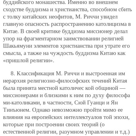
буддийского монашества. Именно во внешнем
сходстве буддизма и христианства, способном сбить
с толку китайских неофитов, М. Риччи увидел
главную опасность распространению католицизма в
Китае. В своей критике буддизма миссионер делал
упор на фрагментарном заимствовании религией
Шакьямуни элементов христианства при утрате его
смысла, а также на чуждость буддизма Китаю как
«пришлой религии».
8. Классификация М. Риччи и выстроенная им
иерархия религиозно-философских течений Китая
была принята местной католичес кой общиной —
миссионерами и близкими к ним по духу философа
ми-католиками, в частности, Сюй Гуанци и Ян
Тинъюнем. Однако невозможно пройти мимо ее
влияния на европейских интеллектуалов
той эпохи,
которые при построении своих теорий (о
естественной религии, разумном управлении и т.д.)