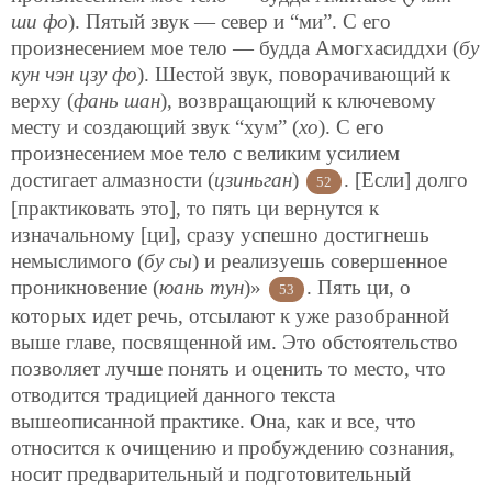
ши фо
). Пятый звук — север и “ми”. С его
произнесением мое тело — будда Амогхасиддхи (
бу
кун чэн цзу фо
). Шестой звук, поворачивающий к
верху (
фань шан
), возвращающий к ключевому
месту и создающий звук “хум” (
хо
). С его
произнесением мое тело с великим усилием
достигает алмазности (
цзиньган
)
. [Если] долго
52
[практиковать это], то пять ци вернутся к
изначальному [ци], сразу успешно достигнешь
немыслимого (
бу сы
) и реализуешь совершенное
проникновение (
юань тун
)»
. Пять ци, о
53
которых идет речь, отсылают к уже разобранной
выше главе, посвященной им. Это обстоятельство
позволяет лучше понять и оценить то место, что
отводится традицией данного текста
вышеописанной практике. Она, как и все, что
относится к очищению и пробуждению сознания,
носит предварительный и подготовительный