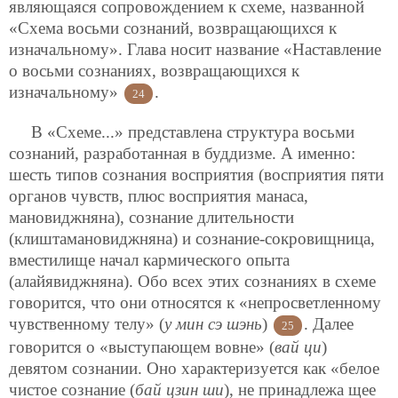
являющаяся сопровождением к схеме, названной
«Схема восьми сознаний, возвращающихся к
изначальному». Глава носит название «Наставление
о восьми сознаниях, возвращающихся к
изначальному»
.
24
В «Схеме...» представлена структура восьми
сознаний, разработанная в буддизме. А именно:
шесть типов сознания восприятия (восприятия пяти
органов чувств, плюс восприятия манаса,
мановиджняна), сознание длительности
(клиштамановиджняна) и сознание-сокровищница,
вместилище начал кармического опыта
(алайявиджняна). Обо всех этих сознаниях в схеме
говорится, что они относятся к «непросветленному
чувственному телу» (
у мин сэ шэнь
)
. Далее
25
говорится о «выступающем вовне» (
вай ци
)
девятом сознании. Оно характеризуется как «белое
чистое сознание (
бай цзин ши
), не принадлежа щее