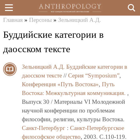
Главная
»
Персоны
»
Зельницкий А.Д.
Перейти
Вы
Буддийские категории в
к
здесь
основному
даосском тексте
содержанию
Зельницкий А.Д.
Буддийские категории в
даосском тексте
//
Серия “Symposium”
,
Конференция «Путь Востока»
,
Путь
Востока: Межкультурная коммуникация.
,
Выпуск 30 / Материалы VI Молодежной
научной конференции по проблемам
философии, религии, культуры Востока.
Санкт-Петербург
:
Санкт-Петербургское
философское общество
, 2003. C.110-119.