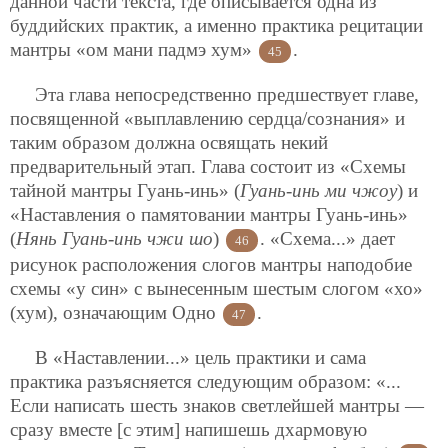
данной части текста, где описывается одна из
буддийских практик, а именно практика рецитации
мантры «ом мани падмэ хум»
.
45
Эта глава непосредственно предшествует главе,
посвященной «выплавлению сердца/сознания» и
таким образом должна освящать некий
предварительный этап. Глава состоит из «Схемы
тайной мантры Гуань-инь» (
Гуань-инь ми чжоу
) и
«Наставления о памятовании мантры Гуань-инь»
(
Нянь Гуань-инь чжи шо
)
. «Схема...» дает
46
рисунок расположения слогов мантры наподобие
схемы «у син» с вынесенным шестым слогом «хо»
(хум), означающим Одно
.
47
В «Наставлении...» цель практики и сама
практика разъясняется следующим образом: «...
Если написать шесть знаков светлейшей мантры —
сразу вместе [с этим] напишешь дхармовую