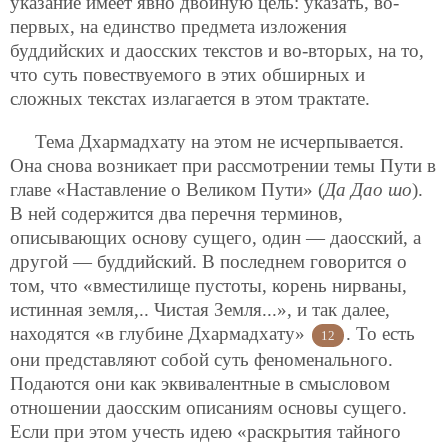
указание имеет явно двойную цель: указать, во-
первых, на единство предмета изложения
буддийских и даосских текстов и во-вторых, на то,
что суть повествуемого в этих обширных и
сложных текстах излагается в этом трактате.
Тема Дхармадхату на этом не исчерпывается.
Она снова возникает при рассмотрении темы Пути в
главе «Наставление о Великом Пути» (
Да Дао шо
).
В ней содержится два перечня терминов,
описывающих основу сущего, один — даосский, а
другой — буддийский. В последнем говорится о
том, что «вместилище пустоты, корень нирваны,
истинная земля,.. Чистая Земля...», и так далее,
находятся «в глубине Дхармадхату»
. То есть
12
они представляют собой суть феноменального.
Подаются они как эквивалентные в смысловом
отношении даосским описаниям основы сущего.
Если при этом учесть идею «раскрытия тайного