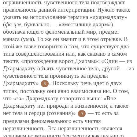
ограниченность чувственного тела подтверждает
правильность данной интерпретации. Нужно также
указать на использование термина «дхармадхату»
(
фа цзе
, буквально — «вместилище дхарм»)
обознача ющего феноменальный мир, предмет
манаса (ума). То же он значит и в этом отрывке. В
этой же главе говорится о том, что существует два
типа совершенствования или, как сказано в самом
тексте, «прохождения ворот Дхармы»: «Один — из
Дхармадхату объять чувственное тело, другой — из
чувственного тела проникнуть за пределы
Дхармадхату»
. Поскольку речь идет о двух
8
типах, постольку они явно взаимосвяза ны. О том,
что «за» Дхармадхату говорится выше: «Вне
Дхармадхату нет природы и жизненности, а также
нет тела и сердца (сознания)»
— то есть за
9
пределами феноменального есть чистая
неразличенность. Эта неразличенность является
условием возможности бессмертия как цельного