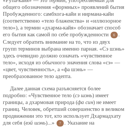
«Рупа-кайя» — это термин, употребляемый для
общего обозначения «формных» проявлений бытия
Пробужденного: самбхога-кайи и нирмана-кайи
(соответственно «тело блаженства» и «иллюзорное
тело»), а термин «дхарма-кайя» обозначает способ
его бытия как самой по себе пробужденности
.
6
Следует обратить внимание на то, что из двух
групп терминов выбрана именно парная. «Сэ шэнь»
здесь очевидно должно означать «чувственное
тело», исходя из обычного значения слова «сэ» —
«цвет, чувственность», а «фа шэнь» —
преобразованное тело адепта.
Далее данная схема разъясняется более
подробно: «Чувственное тело (
сэ шэнь
) имеет
границы, а дхармовая природа (
фа син
) не имеет
границ. Человек, обретший совершенство в великом
продвижении это тот, кто использует Дхармадхату
для себя (
вэй шэнь
)...»
. Указание на
7