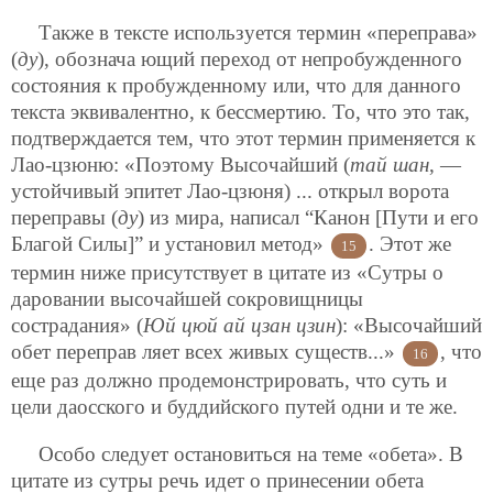
Также в тексте используется термин «переправа»
(
ду
), обознача ющий переход от непробужденного
состояния к пробужденному или, что для данного
текста эквивалентно, к бессмертию. То, что это так,
подтверждается тем, что этот термин применяется к
Лао-цзюню: «Поэтому Высочайший (
тай шан
, —
устойчивый эпитет Лао-цзюня) ... открыл ворота
переправы (
ду
) из мира, написал “Канон [Пути и его
Благой Силы]” и установил метод»
. Этот же
15
термин ниже присутствует в цитате из «Сутры о
даровании высочайшей сокровищницы
сострадания» (
Юй цюй ай цзан цзин
): «Высочайший
обет переправ ляет всех живых существ...»
, что
16
еще раз должно продемонстрировать, что суть и
цели даосского и буддийского путей одни и те же.
Особо следует остановиться на теме «обета». В
цитате из сутры речь идет о принесении обета