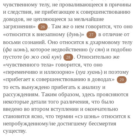
чувственному телу, не проваливающееся в причины
и следствия, не прибегающее к совершенствованию
доводов, не цепляющееся за мельчайшие
загрязнения»
. Там же о нем говорится, что оно
26
«относится к внезапному (
дунь
)»
в отличие от
27
восьми сознаний. Оно относится
к дхармовому телу
(
фа шэнь
), которое недвойственно (
у сян
) и подобно
пустоте (
ю жо сюй кун
)
. Относительно же
28
«чувственного тела» говорится, что оно
«переменчиво и иллюзорно» (
хуа хуань
) и поэтому
«прибегает к совершенствованию в доводах»
29
то есть вынуждено прибегать к анализу и
рассуждениям. Таким образом, здесь проясняются
некоторые детали того различения, что было
введено во втором вступлении и окончательно
становится ясно, что термин «сэ шэнь» относится к
непробужденному/не достигшему бессмертия
существу.