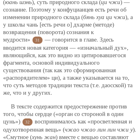
(
юань шэнь
), суть природного склада (
ци чжи
) —
сознание. Поэтому у конфуцианцев есть речи об
изменении природного склада (
бянь хуа ци чжи
), а
у школы чань [есть речи о] дхарме (методе)
возвращения (поворота) сознания к
мудрости»
— говорится в главе. Здесь
31
вводится новая категория — «изначальный дух»,
являющийся, как это видно из цитировавшегося
фрагмента, основой индивидуального
существования (так как это сформированная
«распорядителем» ци), а также указывается на то,
что суть методов традиции текста (т.е. даосской) та
же, что и у других.
В тексте содержится предостережение против
того, чтобы сердце («орган со стороной в один
цунь»)
воспринималось как «просветленная и
32
одухотворенная вещь» (
чжао чжао лин лин чжи у
).
«Смутное (
хунь жан
) вместе с вещью составляют