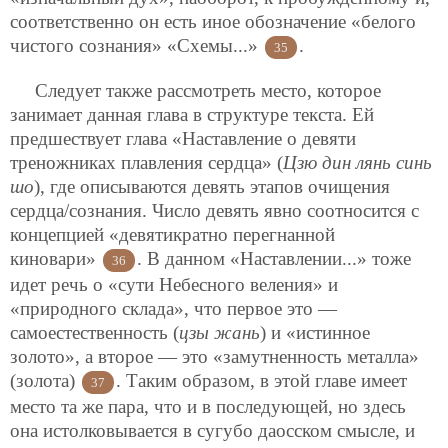
соответственно он есть иное обозначение «белого
чистого сознания» «Схемы...»
.
35
Следует также рассмотреть место, которое
занимает данная глава в структуре текста. Ей
предшествует глава «Наставление о девяти
треножниках плавления сердца» (
Цзю дин лянь синь
шо
), где описываются девять этапов очищения
сердца/сознания. Число девять явно соотносится с
концепцией «девятикратно перегнанной
киновари»
. В данном «Наставлении...» тоже
36
идет речь о «сути Небесного веления» и
«природного склада», что первое это —
самоестественность (
цзы жань
) и «истинное
золото», а второе — это «замутненность металла»
(золота)
. Таким образом, в этой главе имеет
37
место та же пара, что и в последующей, но здесь
она истолковывается в сугубо даосском смысле, и