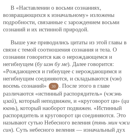
В «Наставлении о восьми сознаниях,
возвращающихся к изначальному» изложены
подробности, связанные с зарождением восьми
сознаний и их истинной природой.
Выше уже приводились цитаты из этой главы в
связи с темой соотношения сознания и тела. О
сознании говорится как о нерождающемся и
негибнущем (
бу шэн бу ме
). Далее говорится:
«Рождающееся и гибнущее с нерождающимся и
негибнущим соединяются, и складываются (
чэн
)
восемь сознаний»
. После этого в главе
30
различаются «истинный распорядитель» (
чжэнь
цзай
), который неподвижен, и «круговорот ци» (
ци
юань
), который наоборот подвижен. «Истинный
распорядитель и круговорот ци соединяются. Это
называют сутью Небесного веления (
тянь мин чжи
син
). Суть небесного веления — изначальный дух