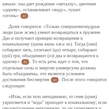
начало: она дает рождение «металлу», цветение
«дереву», останавливает «воду», тушит
«огонь»
.
41
Далее говорится: «Только совершенномудрые
люди (
шэн жэнь
) умеют возвращаться к пружине
Дао и получают принцип возвращения к
изначальному (
хуань юань чжи ли
). Тогда [они]
собирают пять, сплетают (
ци
) четыре, собирают
(
хуй
) три, объединяют (
хэ
) два и возвращаются к
одному»
. То есть речь идет о том, что
42
отдельные силы и энергии универсума должны
быть объединены, что является условием
достижения бессмертия
. После этого говорится
43
следующее:
«Итак, если тело неподвижно, то семя (цзин)
укрепляется и “вода” приходит к изначальному; если
сердце/сознание неподвижно, то ци укрепляется и