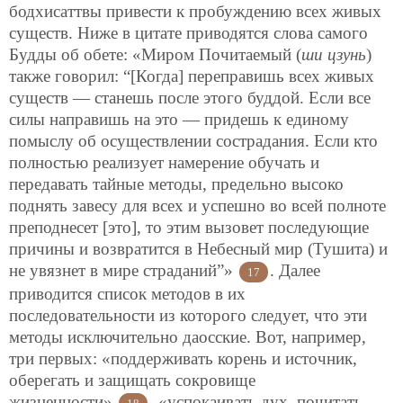
бодхисаттвы привести к пробуждению всех живых
существ. Ниже в цитате приводятся слова самого
Будды об обете: «Миром Почитаемый (
ши цзунь
)
также говорил: “[Когда] переправишь всех живых
существ — станешь после этого буддой. Если все
силы направишь на это — придешь к единому
помыслу об осуществлении сострадания. Если кто
полностью реализует намерение обучать и
передавать тайные методы, предельно высоко
поднять завесу для всех и успешно во всей полноте
преподнесет [это], то этим вызовет последующие
причины и возвратится в Небесный мир (Тушита) и
не увязнет в мире страданий”»
. Далее
17
приводится список методов в их
последовательности из которого следует, что эти
методы исключительно даосские. Вот, например,
три первых: «поддерживать корень и источник,
оберегать и защищать сокровище
жизненности»
, «успокаивать дух, почитать