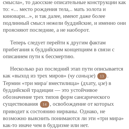
смысла», то даосские описательные конструкции как
то: «... место рождения тела,.. мать золота и
киновари...», и так далее, имеют даже более
подлинный смысл нежели буддийские, и именно они
проясняют последние, а не наоборот.
Теперь следует перейти к другим фактам
прибегания к буддийским концепциям в связи с
описанием пути к бессмертию.
Несколько раз последний этап пути описывается
как «выход из трех миров» (
чу саньцзе
)
.
13
Термин «три мира/ вместилища» (дхату,
цзе
) в
буддийской традиции — это устойчивое
обозначение трех типов форм сансарического
существования
, освобождение от которых
14
приводит к состоянию нирваны. Однако, не
возможно выяснить понимаются ли эти «три мира»
как-то иначе чем в буддизме или нет.