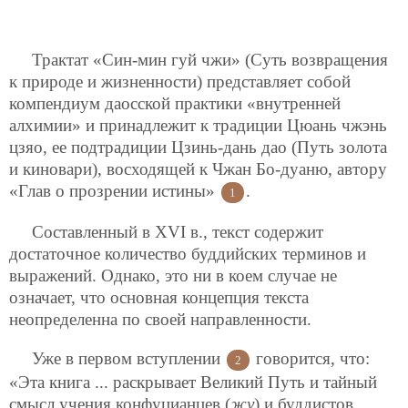
Трактат «Син-мин гуй чжи» (Суть возвращения
к природе и жизненности) представляет собой
компендиум даосской практики «внутренней
алхимии» и принадлежит к традиции Цюань чжэнь
цзяо, ее подтрадиции Цзинь-дань дао (Путь золота
и киновари), восходящей к Чжан Бо-дуаню, автору
«Глав о прозрении истины»
.
1
Составленный в XVI в., текст содержит
достаточное количество буддийских терминов и
выражений. Однако, это ни в коем случае не
означает, что основная концепция текста
неопределенна по своей направленности.
Уже в первом вступлении
говорится, что:
2
«Эта книга ... раскрывает Великий Путь и тайный
смысл учения конфуцианцев (
жу
) и буддистов