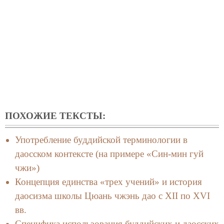
ПОХОЖИЕ ТЕКСТЫ:
Употребление буддийской терминологии в
даосском контексте (на примере «Син-мин гуй
чжи»)
Концепция единства «трех учений» и история
даосизма школы Цюань чжэнь дао с XII по XVI
вв.
Специфика использования буддийских и даосских