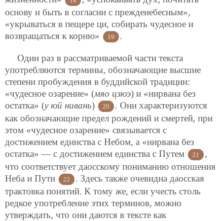
18
основу и быть в согласии с прежденебесным»,
«укрываться в пещере ци, собирать чудесное и
возвращаться к корню»
.
19
Один раз в рассматриваемой части текста
употребляются термины, обозначающие высшие
степени пробуждения в буддийской традиции:
«чудесное озарение» (
мяо цзюэ
) и «нирвана без
остатка» (
у юй нивань
)
. Они характеризуются
20
как обозначающие предел рождений и смертей, при
этом «чудесное озарение» связывается с
достижением единства с Небом, а «нирвана без
остатка» — с достижением единства с Путем
,
21
что соответствует даосскому пониманию отношения
Неба и Пути
. Здесь также очевидна даосская
22
трактовка понятий. К тому же, если учесть столь
редкое употребление этих терминов, можно
утверждать, что они даются в тексте как