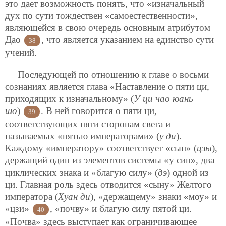
это дает возможность понять, что «изначальный
дух по сути тождествен «самоестественности»,
являющейся в свою очередь основным атрибутом
Дао
, что является указанием на единство сути
38
учений.
Последующей по отношению к главе о восьми
сознаниях является глава «Наставление о пяти ци,
приходящих к изначальному» (
У ци чао юань
шо
)
. В ней говорится о пяти ци,
39
соответствующих пяти сторонам света и
называемых «пятью императорами» (
у ди
).
Каждому «императору» соответствует «сын» (
цзы
),
держащий один из элементов системы «у син», два
циклических знака и «благую силу» (
дэ
) одной из
ци. Главная роль здесь отводится «сыну» Желтого
императора (
Хуан ди
), «держащему» знаки «моу» и
«цзи»
, «почву» и благую силу пятой ци.
40
«Почва» здесь выступает как ограничивающее