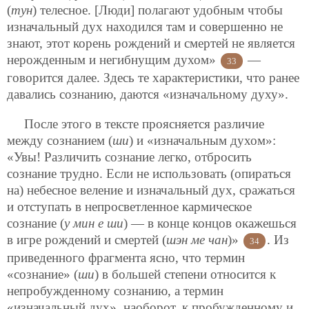
(
тун
) телесное. [Люди] полагают удобным чтобы
изначальный дух находился там и совершенно не
знают, этот корень рождений и смертей не является
нерожденным и негибнущим духом»
—
33
говорится далее. Здесь те характеристики, что ранее
давались сознанию, даются «изначальному духу».
После этого в тексте проясняется различие
между сознанием (
ши
) и «изначальным духом»:
«Увы! Различить сознание легко, отбросить
сознание трудно. Если не использовать (опираться
на) небесное веление и изначальный дух, сражаться
и отступать в непросветленное кармическое
сознание (
у мин е ши
) — в конце концов окажешься
в игре рождений и смертей (
шэн ме чан
)»
. Из
34
приведенного фрагмента ясно, что термин
«сознание» (
ши
) в большей степени относится к
непробужденному сознанию, а термин
«изначальный дух», наоборот, к пробужденному и,