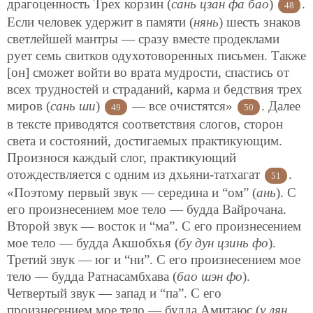
драгоценность Трех корзин (
сань цзан фа бао
)
.
48
Если человек удержит в памяти (
нянь
) шесть знаков
светлейшей мантры — сразу вместе продеклами
рует семь свитков одухотоворенных письмен. Также
[он] сможет войти во врата мудрости, спастись от
всех трудностей и страданий, карма и бедствия трех
миров (
сань ши
)
— все очистятся»
. Далее
49
50
в тексте приводятся соответствия слогов, сторон
света и состояний, достигаемых практикующим.
Произнося каждый слог, практикующий
отождествляется с одним из дхьяни-татхагат
.
51
«Поэтому первый звук — середина и “ом” (
ань
). С
его произнесением мое тело — будда Вайрочана.
Второй звук — восток и “ма”. С его произнесением
мое тело — будда Акшобхья (
бу дун цзинь фо
).
Третий звук — юг и “ни”. С его произнесением мое
тело — будда Ратнасамбхава (
бао шэн фо
).
Четвертый звук — запад и “па”. С его
произнесением мое тело — будда
Амитаюс (
у лян