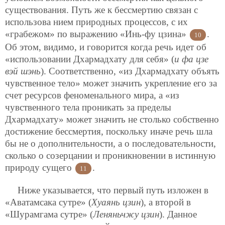
существования. Путь же к бессмертию связан с
использова нием природных процессов, с их
«грабежом» по выражению «Инь-фу цзина»
.
10
Об этом, видимо, и говорится когда речь идет об
«использовании Дхармадхату для себя» (
и фа цзе
вэй шэнь
). Соответственно, «из Дхармадхату объять
чувственное тело» может значить укрепление его за
счет ресурсов феноменального мира, а «из
чувственного тела проникать за пределы
Дхармадхату» может значить не столько собственно
достижение бессмертия, поскольку иначе речь шла
бы не о дополнительности, а о последовательности,
сколько о созерцании и проникновении в истинную
природу сущего
.
11
Ниже указывается, что первый путь изложен в
«Аватамсака сутре» (
Хуаянь цзин
), а второй в
«Шурамгама сутре» (
Леняньчжу цзин
). Данное