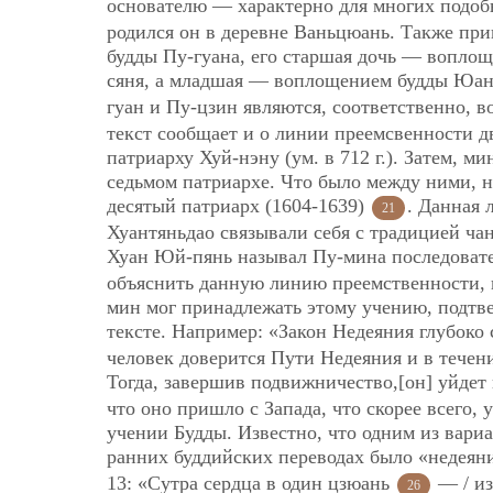
основателю — характерно для многих подо
родился он в деревне Ваньцюань. Также пр
будды Пу-гуана, его старшая дочь — вопло
сяня, а младшая — воплощением будды Юа
гуан и Пу-цзин являются, соответственно, 
текст сообщает и о линии преемсвенности д
патриарху Хуй-нэну (ум. в 712 г.). Затем, 
седьмом патриархе. Что было между ними, н
десятый патриарх (1604-1639)
. Данная 
21
Хуантяньдао связывали себя с традицией ча
Хуан Юй-пянь называл Пу-мина последовате
объяснить данную линию преемственности, н
мин мог принадлежать этому учению, подтв
тексте. Например: «Закон Недеяния глубоко 
человек доверится Пути Недеяния и в течени
Тогда, завершив подвижничество,[он] уйдет
что оно пришло с Запада, что скорее всего, 
учении Будды. Известно, что одним из вари
ранних буддийских переводах было «недеян
13: «Сутра сердца в один цзюань
— / из
26