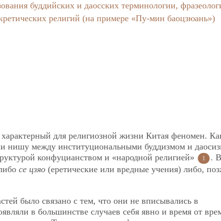
ования буддийских и даосских терминологии, фразеолог
кретических религий (на примере «Пу-мин баоцзюань»)
 характерный для религиозной жизни Китая феномен. Ка
ли нишу между институциональными буддизмом и даосиз
структурой конфуцианством и «народной религией»
. 
1
 либо
се цзяо
(еретические или вредные учения) либо, поз
стей было связано с тем, что они не вписывались в
являли в большинстве случаев себя явно и время от вре