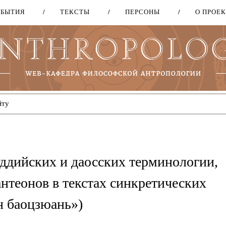
ОБЫТИЯ
ТЕКСТЫ
ПЕРСОНЫ
О ПРОЕ
Перейти
к
основному
содержанию
ддийских и даосских терминологии,
нтеонов в текстах синкретических
н баоцзюань»)