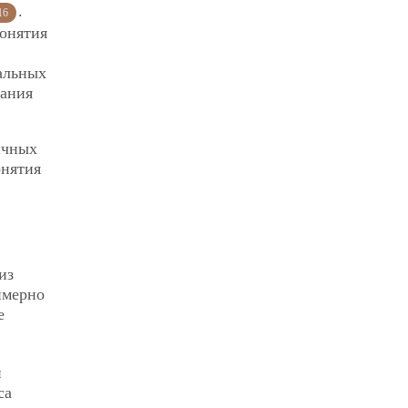
.
16
понятия
альных
сания
ичных
онятия
из
имерно
е
и
са