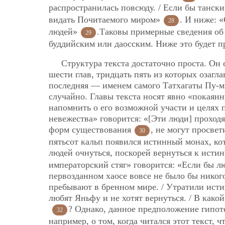
распространилась повсюду. / Если бы танск
видать Почитаемого миром»
. И ниже: 
28
людей»
.Таковы примерные сведения об 
29
буддийским или даосским. Ниже это будет п
Cтруктура текста достаточно проста. Он 
шести глав, тридцать пять из которых озагл
последняя — именем самого Татхагаты Пу-м
случайно. Главы текста носят явно «покаян
напомнить о его возможной участи и целях 
невежества» говорится: «[Эти люди] проход
форм существования
, не могут просвет
30
пятьсот кальп появился истинный монах, ко
людей очнуться, поскорей вернуться к ист
императорский стяг» говорится: «Если бы 
первозданном хаосе вовсе не было бы никог
пребывают в бренном мире. / Утратили истин
любят Яньфу и не хотят вернуться. / В како
? Однако, данное предположение гипот
32
например, о том, когда читался этот текст, ч