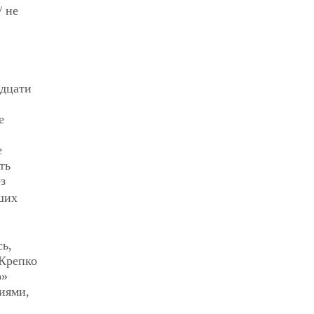
/ не
идцати
е
е
ть
ез
ших
сь,
 Крепко
р»
иями,