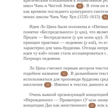
критическим отношением к нормативной рел
школ Чань и Чистой Земли
. В этом он
10
как времени последнего культурного синтеза
монах школы Чань Чжу Хун (1535–1615)
11
Идеи Ло Цина были изложены в «Пятикн
понятие «Беспредельного» (
у цзи
), что явля
Предок — Беспредельное (
у цзи шэнь цзу
). 
принцип практики — недеяние (
у вэй
), то 
характерно для чань-буддизма. Отсюда непр
идея «у вэй» позже стала ассоциироваться с
Патриарх недеяния.
Ло Цина считают первым автором текстов
подобное название
. В дальнейшем текс
12
использоваться для проповеди буддизма ср
населения
. Именно в текстах данного 
13
Очень важной организующей концепцией 
«Нерожденного — Праматери» (
У шэн лаому
концепции Дао как женственного
или к
15