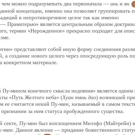
д чем можно подразумевать два первоначала —
инь
и
ян
данной концепции, именно она позволяет группировать 
радиций в непротиворечивое целое так как именно
 — Праматерью» является центральным образом доктрин
ого, термин «Нерожденное» прекрасно подходит для опи
изме.
лигии» представляют собой иную форму соединения разл
й, а создание нового целого через опосредующую роль п
а конкретном материале.
й Пу-мином конечного смысла недеяния» является одним 
кты «Путь Желтого неба» (
Хуан тянь дао
) возникшей пр
ем ее считается некий Пу-мин, называемый в самом текст
 о признании за ним статуса пробужденного существа.
ой секте, Пу-мин был воплощением Милэфо (Майтрейи) 
Пу-мин. Данное явление — придание божественного стату