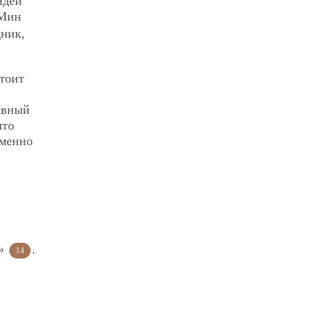
идеи
 Мин
дник,
стоит
лавный
что
Именно
й»
.
14