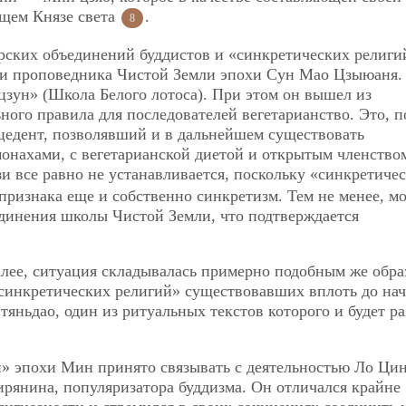
ущем Князе света
.
8
рских объединений буддистов и «синкретических религи
сти проповедника Чистой Земли эпохи Сун Мао Цзыюаня.
цзун» (Школа Белого лотоса). При этом он вышел из
ьного правила для последователей вегетарианство. Это, п
цедент, позволявший и в дальнейшем существовать
монахами, с вегетарианской диетой и открытым членство
зи все равно не устанавливается, поскольку «синкретиче
признака еще и собственно синкретизм. Тем не менее, м
единения школы Чистой Земли, что подтверждается
алее, ситуация складывалась примерно подобным же обра
 «синкретических религий» существовавших вплоть до на
нтяньдао, один из ритуальных текстов которого и будет р
» эпохи Мин принято связывать с деятельностью Ло Ци
рянина, популяризатора буддизма. Он отличался крайне