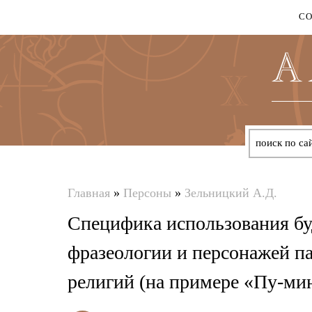
С
Главная
»
Персоны
»
Зельницкий А.Д.
Вы
Специфика использования бу
здесь
фразеологии и персонажей па
религий (на примере «Пу-ми