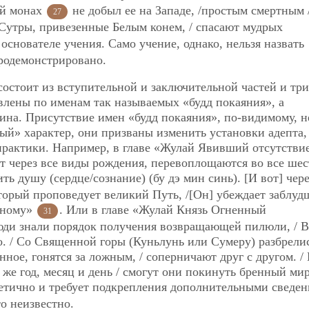
ий монах
не добыл ее на Западе, /простым смертным 
27
«Сутры, привезенные Белым конем, / спасают мудрых
основателе учения. Само учение, однако, нельзя назвать
родемонстрировано.
состоит из вступительной и заключительной частей и тр
авлены по именам так называемых «будд покаяния», а
ина. Присутствие имен «будд покаяния», по-видимому, н
ный» характер, они призваны изменить установки адепта,
практики. Например, в главе «Жулай Явивший отсутстви
ят через все виды рождения, перевоплощаются во все шес
ить душу (сердце/cознание) (бу дэ мин синь). [И вот] чер
торый проповедует великий Путь, /[Он] убеждает заблуд
инному»
. Или в главе «Жулай Князь Огненный
31
люди знали порядок получения возвращающей пилюли, / В
о. / Со Священной горы (Куньлунь или Сумеру) разбрели
ное, гонятся за ложным, / соперничают друг с другом. /
й же год, месяц и день / смогут они покинуть бренный ми
етично и требует подкрепления дополнительными сведен
то неизвестно.