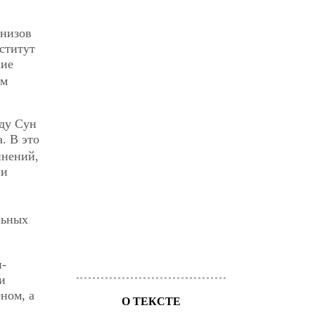
 низов
ститут
кие
ым
оду Сун
. В это
инений,
ии
льных
н-
и
ном, а
О ТЕКСТЕ