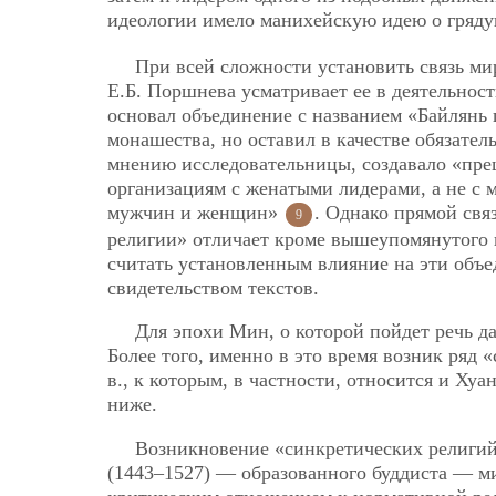
идеологии имело манихейскую идею о гряд
При всей сложности установить связь ми
Е.Б. Поршнева усматривает ее в деятельно
основал объединение с названием «Байлянь 
монашества, но оставил в качестве обязател
мнению исследовательницы, создавало «пре
организациям с женатыми лидерами, а не с 
мужчин и женщин»
. Однако прямой свя
9
религии» отличает кроме вышеупомянутого 
считать установленным влияние на эти объ
свидетельством текстов.
Для эпохи Мин, о которой пойдет речь д
Более того, именно в это время возник ряд
в., к которым, в частности, относится и Хуа
ниже.
Возникновение «синкретических религий
(1443–1527) — образованного буддиста — ми