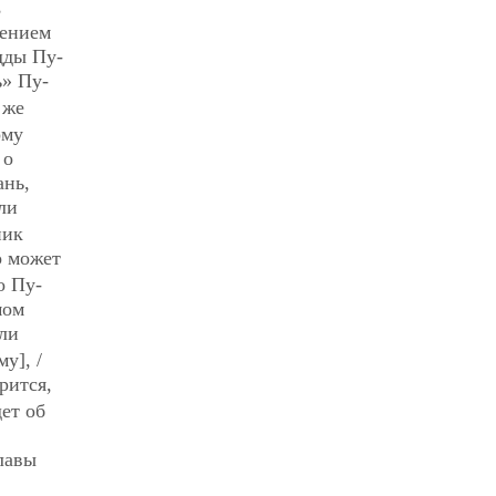
,
щением
дды Пу-
ь» Пу-
 же
ому
 о
ань,
ли
ник
о может
о Пу-
мом
сли
у], /
рится,
дет об
в
лавы