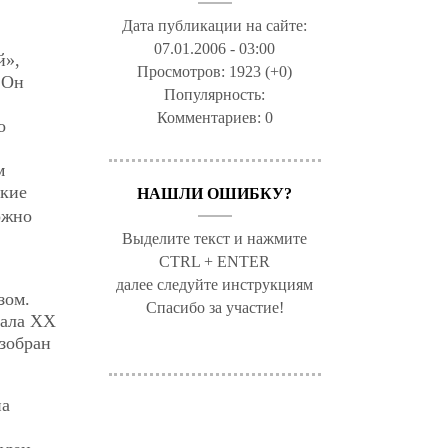
Дата публикации на сайте:
07.01.2006 - 03:00
й»,
Просмотров:
1923 (+0)
 Он
Популярность:
Комментариев:
0
о
м
ские
НАШЛИ ОШИБКУ?
ожно
Выделите текст и нажмите
CTRL + ENTER
далее следуйте инструкциям
зом.
Спасибо за участие!
чала XX
азобран
на