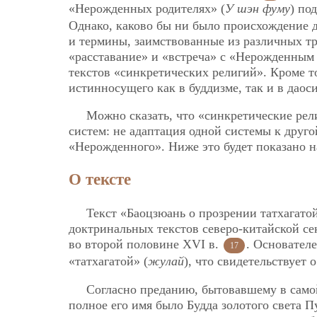
«Нерожденных родителях» (
У шэн фуму
) по
Однако, каково бы ни было происхождение 
и термины, заимствованные из различных т
«расставание» и «встреча» с «Нерожденным
текстов «синкретических религий». Кроме т
истинносущего как в буддизме, так и в даос
Можно сказать, что «синкретические ре
систем: не адаптация одной системы к друго
«Нерожденного». Ниже это будет показано н
О тексте
Текст «Баоцзюань о прозрении татхагато
доктринальных текстов северо-китайской се
во второй половине XVI в.
. Основател
17
«татхагатой» (
жулай
), что свидетельствует
Согласно преданию, бытовавшему в сам
полное его имя было Будда золотого света 