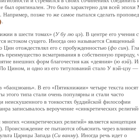
игиозности и стремился в своих сочинениях соединить 
 не был оригинален. Это было характерно для всей эпохи
. Например, позже то же самое пытался сделать пропове
.
ижии в шести томах» (
У бу лю цэ
). В центре его учения 
ется истоком сущего. Иногда оно называется Священный
Ло Цин отождествлял его с пробужденностью (
фо син
). Г
есть преимущество всматривания в собственную природу, 
иятие внешних форм благочестия как «деяния» (
ю вэй
). 
 Ло Цином, и одно из его титулований стало У вэй-цзу —
 «баоцзюань». В его «Пятикнижии» четыре текста носят
ты этого типа стали очень популярны и стали часто
еди неискушенного в тонкостях буддийской философии
жанра записывалось вероучение «синкретических религи
многих «синкретических религий» является концепция
). Происхождение ее пытаются объяснить через влияние
ульта Царицы Запада (
Си ванму
). Иногда речь идет о