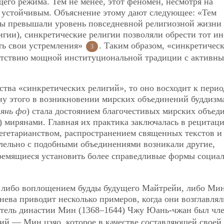
го режима. Тем не менее, этот феномен, несмотря на
о устойчивым. Объяснение этому дают следующее: «Тем
сы превышали уровень повседневной религиозной жизни
гии), синкретические религии позволяли обрести тот ин
ать свои устремления»
. Таким образом, «синкретичес
3
сутствию мощной институциональной традиции с активн
тва «синкретических религий», то оно восходит к пери
ну этого в возникновении мирских объединений буддизма
нянь фо
) стала достоянием благочестивых мирских объед
 мирянами. Главная их практика заключалась в рецитац
егетарианством, распространением священных текстов и
ллельно с подобными объединениями возникали другие,
ремящиеся установить более справедливые формы социа
 либо воплощением будды будущего Майтрейи, либо Ми
ева приводит несколько примеров, когда они возглавлял
атель династии Мин (1368–1644) Чжу Юань-чжан был чле
ий — Мин цзяо, которое в качестве составляющей своей