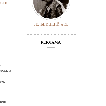
ии и
ЗЕЛЬНИЦКИЙ А.Д.
РЕКЛАМА
к
мом, а
В
же,
мени