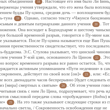
бных объединений
. Настоящее его имя было Ли Бинь
18
иверженцы учения утверждали, что его жена была вопло
щением будды Пу-цзина, средняя дочь — воплощением бу
нь-туна
. Однако, согласно тексту «Чжунси баоцзюан
19
восьмым и девятым патриархами данного учения
. Тот
20
вижения. Она восходит к Бодхидхарме и шестому чаньск
минуя большой временной разрыв, говорится о Пу-мине как
е указывается. После Пу-цзина называется еще Ван Пуш
линия преемственности свидетельствует, что последовате
нь-буддизма. Э.С. Стулова указывает, что цинский чинов
лем учения У-вэй цзяо, основанного Ло Цином
. Эт
22
о вопрос временного разрыва все равно остается. То, чт
ерждается активным упоминанием «Пути недеяния» в са
сокровенен, действует по своей воле [он]»
, или: «Е
23
е всех двенадцати часов беспрерывно [будет следовать ем
 из [мира] смертных к святым»
. Об этом учении гово
24
учитывая связь с ним Ло Цина, подразумевает, что речь и
антов смысловой передачи слова «пробуждение» (
бодхи
) 
ие»
. На это также указывают следующие строки из г
25
начально светла, / Сокровенность освобождения еще не