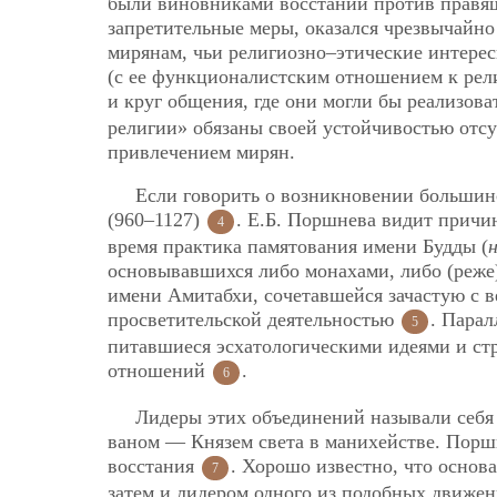
были виновниками восстаний против правяще
запретительные меры, оказался чрезвычайн
мирянам, чьи религиозно–этические интере
(с ее функционалистским отношением к рели
и круг общения, где они могли бы реализов
религии» обязаны своей устойчивостью от
привлечением мирян.
Если говорить о возникновении большинс
(960–1127)
. Е.Б. Поршнева видит причи
4
время практика памятования имени Будды (
основывавшихся либо монахами, либо (реже)
имени Амитабхи, сочетавшейся зачастую с в
просветительской деятельностью
. Пара
5
питавшиеся эсхатологическими идеями и ст
отношений
.
6
Лидеры этих объединений называли себя
ваном — Князем света в манихействе. Поршн
восстания
. Хорошо известно, что основ
7
затем и лидером одного из подобных движен