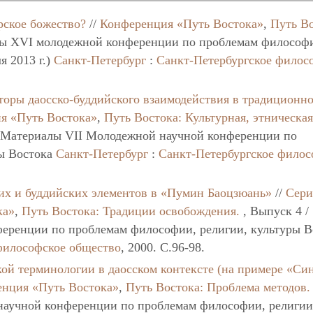
ское божество?
//
Конференция «Путь Востока»
,
Путь Во
ы XVI молодежной конференции по проблемам философ
я 2013 г.)
Санкт-Петербург
:
Санкт-Петербургское филос
торы даосско-буддийского взаимодействия в традиционн
я «Путь Востока»
,
Путь Востока: Культурная, этническая
/ Материалы VII Молодежной научной конференции по
ры Востока
Санкт-Петербург
:
Санкт-Петербургское филос
их и буддийских элементов в «Пумин Баоцзюань»
//
Сери
ка»
,
Путь Востока: Традиции освобождения.
, Выпуск 4 /
еренции по проблемам философии, религии, культуры В
философское общество
, 2000. C.96-98.
ой терминологии в даосском контексте (на примере «Си
нция «Путь Востока»
,
Путь Востока: Проблема методов.
научной конференции по проблемам философии, религии