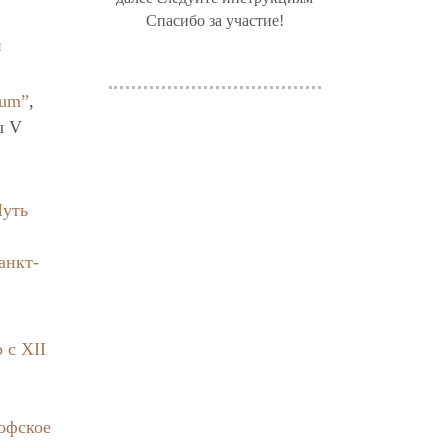
Спасибо за участие!
и
ium”
,
ы V
Путь
анкт-
 с XII
офское