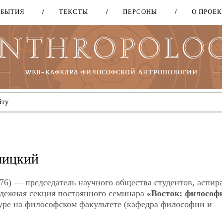
ОБЫТИЯ
ТЕКСТЫ
ПЕРСОНЫ
О ПРОЕ
Перейти
к
основному
содержанию
ницкий
76) — председатель научного общества студентов, аспир
дежная секция постоянного семинара
«Восток: философ
атуре на философском факультете (кафедра философии и