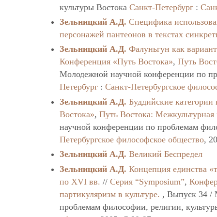
культуры Востока
Санкт-Петербург
:
Сан
Зельницкий А.Д.
Специфика использова
персонажей пантеонов в текстах синкре
Зельницкий А.Д.
Фалуньгун как вариан
Конференция «Путь Востока»
,
Путь Вост
Молодежной научной конференции по пр
Петербург
:
Санкт-Петербургское филосо
Зельницкий А.Д.
Буддийские категории 
Востока»
,
Путь Востока: Межкультурная
научной конференции по проблемам фило
Петербургское философское общество
, 2
Зельницкий А.Д.
Великий Беспредел
Зельницкий А.Д.
Концепция единства «т
по XVI вв.
//
Серия “Symposium”
,
Конфер
партикуляризм в культуре.
, Выпуск 34 /
проблемам философии, религии, культу