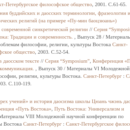
кт-Петербургское философское общество
, 2001. C.61-65.
ния буддийских и даосских терминологии, фразеологии 
тических религий (на примере «Пу-мин баоцзюань»)
т современной синкретической религии
//
Серия “Sympos
ока: Традиции и современность.
, Выпуск 28 / Материал
облемам философии, религии, культуры Востока
Санкт-
фское общество
, 2003. C.52-54.
в даосском тексте
//
Серия “Symposium”
,
Конференция «
 коммуникация.
, Выпуск 30 / Материалы VI Молодежной
софии, религии, культуры Востока.
Санкт-Петербург
:
С
003. C.110-119.
рех учений» и история даосизма школы Цюань чжэнь дао
енция «Путь Востока»
,
Путь Востока: Универсализм и
 Материалы VIII Молодежной научной конференции по
ры Востока
Санкт-Петербург
:
Санкт-Петербургское филос