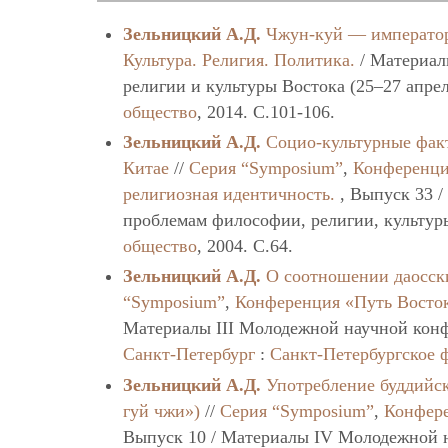
Зельницкий А.Д.
Чжун-куй — император
Культура. Религия. Политика.
/ Материал
религии и культуры Востока (25–27 апрел
общество
, 2014. C.101-106.
Зельницкий А.Д.
Социо-культурные фак
Китае
//
Серия “Symposium”
,
Конференци
религиозная идентичность.
, Выпуск 33 
проблемам философии, религии, культу
общество
, 2004. C.64.
Зельницкий А.Д.
О соотношении даосск
“Symposium”
,
Конференция «Путь Восто
Материалы III Молодежной научной конф
Санкт-Петербург
:
Санкт-Петербургское 
Зельницкий А.Д.
Употребление буддийск
гуй чжи»)
//
Серия “Symposium”
,
Конфере
Выпуск 10 / Материалы IV Молодежной 