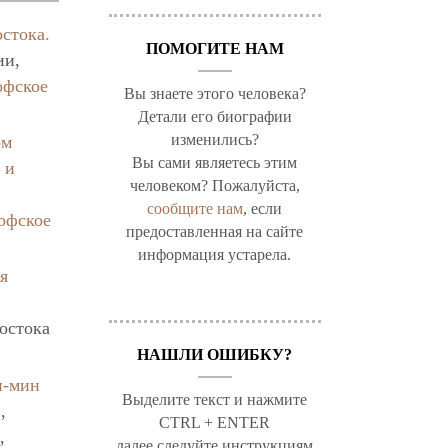
стока.
ПОМОГИТЕ НАМ
ии,
офское
Вы знаете этого человека?
Детали его биографии
изменились?
ом
Вы сами являетесь этим
 и
человеком? Пожалуйста,
сообщите нам
, если
офское
предоставленная на сайте
информация устарела.
я
остока
НАШЛИ ОШИБКУ?
н-мин
Выделите текст и нажмите
,
CTRL + ENTER
,
далее следуйте инструкциям