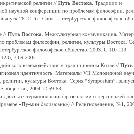
нкретической религии //
Путь Востока
. Традиции и
ой научной конференции по проблемам философии, рел
 выпуск 28. СПб.: Санкт-Петербургское философское общ
е //
Путь Востока
. Межкультурная коммуникация. Мате
о проблемам философии, религии, культуры Востока. С
Петербургское философское общество, 2003. С.110-119
123), 3.09.2003
дийского взаимодействия в традиционном Китае //
Путь
елигиозная идентичность. Материалы VII Молодежной нау
религии, культуры Востока. Серия “Symposium”, выпуск
е общество, 2004. С.59-63
и даосских терминологии, фразеологии и персонажей па
примере «Пу-мин баоцзюань») // Религиоведение, №1, 20