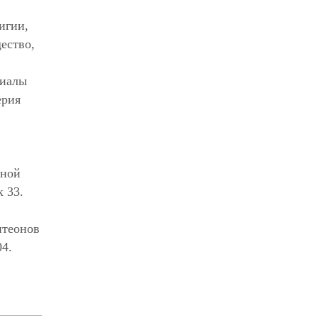
игии,
ество,
риалы
ерия
чной
 33.
нтеонов
04.