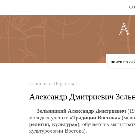
С
Главная
»
Персоны
Вы
Александр Дмитриевич Зель
здесь
Зельницкий Александр Дмитриевич
(19
молодых ученых
«Традиции Востока»
(моло
религия, культура»
), обучается в магистр
культурологии Востока).