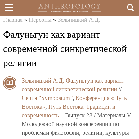
Главная
»
Персоны
»
Зельницкий А.Д.
Перейти
Вы
Фалуньгун как вариант
к
здесь
основному
современной синкретической
содержанию
религии
Зельницкий А.Д.
Фалуньгун как вариант
современной синкретической религии
//
Серия “Symposium”
,
Конференция «Путь
Востока»
,
Путь Востока: Традиции и
современность.
, Выпуск 28 / Материалы V
Молодежной научной конференции по
проблемам философии, религии, культуры