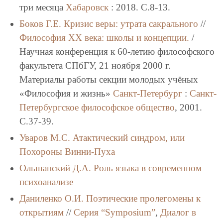
три месяца
Хабаровск
: 2018. C.8-13.
Боков Г.Е.
Кризис веры: утрата сакрального
//
Философия XX века: школы и концепции.
/
Научная конференция к 60-летию философского
факультета СПбГУ, 21 ноября 2000 г.
Материалы работы секции молодых учёных
«Философия и жизнь»
Санкт-Петербург
:
Санкт-
Петербургское философское общество
, 2001.
C.37-39.
Уваров М.С.
Атактический синдром, или
Похороны Винни-Пуха
Ольшанский Д.А.
Роль языка в современном
психоанализе
Даниленко О.И.
Поэтические пролегомены к
открытиям
//
Серия “Symposium”
,
Диалог в