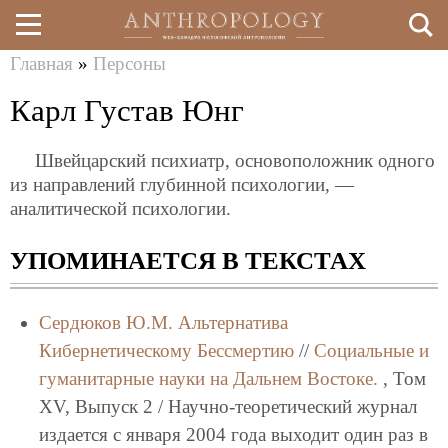
Главная
»
Персоны
Перейти
Вы
Карл Густав Юнг
к
здесь
основному
Швейцарский психиатр, основоположник одного
содержанию
из направлений глубинной психологии, —
аналитической психологии.
УПОМИНАЕТСЯ В ТЕКСТАХ
Сердюков Ю.М.
Альтернатива
Кибернетическому Бессмертию
//
Социальные и
гуманитарные науки на Дальнем Востоке.
, Том
XV, Выпуск 2 / Научно-теоретический журнал
издается с января 2004 года выходит один раз в