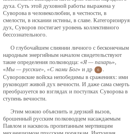
духа. Суть этой духовной работы выражена у
Суворова в человеколюбии, в честности, в
смелости, в искании истины, в славе. Категоризируя
дух, Суворов постигает уровень коллективного
бессознательного.
О глубочайшем слиянии личного с бесконечным
народным энергийным началом свидетельствуют
такие определения полководца: «
Я — пахарь
»,
«
Мы — русские», «С нами Бог
» и др
.
6
Суворовские войска непобедимы в сражениях: ими
руководит живой дух вечности. И даже сама смерть
преобразуется во взглядах и поступках Суворова в
ступень вечности.
Этим можно объяснить и дерзкий вызов,
брошенный русским полководцем насаждаемым
Павлом и насквозь пропитанным мертвящим
механицизмом прусским порядкам. Интуиция