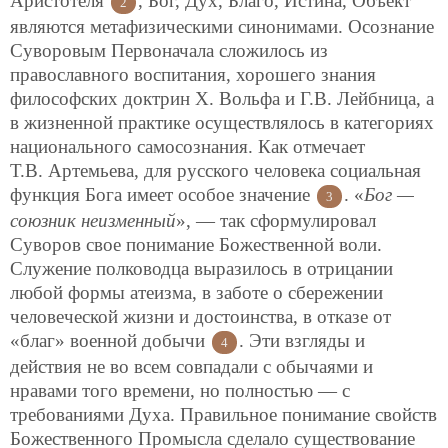
Аристотеля
, Бог, Дух, Благо, Истина, Объект
2
являются метафизическими синонимами. Осознание
Суворовым Первоначала сложилось из
православного воспитания, хорошего знания
философских доктрин Х. Вольфа и Г.В. Лейбница, а
в жизненной практике осуществлялось в категориях
национального самосознания. Как отмечает
Т.В. Артемьева, для русского человека социальная
функция Бога имеет особое значение
. «
Бог —
3
союзник неизменный
», — так сформулировал
Суворов свое понимание Божественной воли.
Служение полководца выразилось в отрицании
любой формы атеизма, в заботе о сбережении
человеческой жизни и достоинства, в отказе от
«благ» военной добычи
. Эти взгляды и
4
действия не во всем совпадали с обычаями и
нравами того времени, но полностью — с
требованиями Духа. Правильное понимание свойств
Божественного Промысла сделало существование