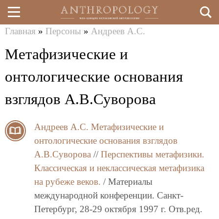
Главная
»
Персоны
»
Андреев А.С.
Перейти
Вы
Метафизические и
к
здесь
основному
онтологические основания
содержанию
взглядов А.В.Суворова
Андреев А.С.
Метафизические и
онтологические основания взглядов
А.В.Суворова
//
Перспективы метафизики.
Классическая и неклассическая метафизика
на рубеже веков.
/ Материалы
международной конференции. Санкт-
Петербург, 28-29 октября 1997 г. Отв.ред.