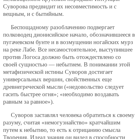
Суворова предвидит их несовместимость и с
вещным, и с бытийным.
Беспощадному разоблачению подвергает
полководец дионисийское начало, обозначившееся в
пугачевском бунте и в возмущении ногайских мурз
на реке Лабе. Все несамостоятельное, выступившее
против Логоса должно быть отождествлено со
своей сущностью — небытием. В понимании этой
метафизической истины Суворов достигает
универсальных вершин, свойственных еще
древнегреческой мысли («недовольство следует
гасить быстрее огня»; «необходимо воздавать
равным за равное»).
Суворов заставлял человека обратиться к своему
разуму, считая «немогузнайство» кратчайшим
путем к небытию, то есть к отрицанию смысла
Творения. Идеал знания он видел в способности