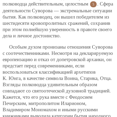
полководца действительным, целостным
. Сфера
5
деятельности Суворова — экстремальные ситуации
бытия. Как полководец, он вышел победителем из
шестидесяти кровопролитных сражений, сохранив
при этом полнейшую уверенность в правоте своего
дела и личное достоинство.
Особым духом пронизаны отношения Суворова
с соотечественниками. Несмотря на декларируемую
европеизацию и отказ от допетровской архаики, он
предстает перед современниками, если
воспользоваться классификацией архетипов
К. Юнга, в качестве символа Воина, Старика, Отца.
Взгляды полководца удивительным образом
совпадают со святоотеческой духовной традицией.
Кажется, что его рука вместе с Феодосием
Печерским, митрополитом Иларионом,
Владимиром Мономахом и иными русскими
книжниками выводила категории бытия народного