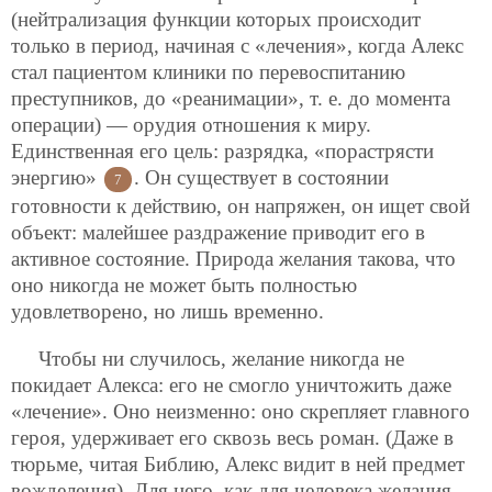
(нейтрализация функции которых происходит
только в период, начиная с «лечения», когда Алекс
стал пациентом клиники по перевоспитанию
преступников, до «реанимации», т. е. до момента
операции) — орудия отношения к миру.
Единственная его цель: разрядка, «порастрясти
энергию»
. Он существует в состоянии
7
готовности к действию, он напряжен, он ищет свой
объект: малейшее раздражение приводит его в
активное состояние. Природа желания такова, что
оно никогда не может быть полностью
удовлетворено, но лишь временно.
Чтобы ни случилось, желание никогда не
покидает Алекса: его не смогло уничтожить даже
«лечение». Оно неизменно: оно скрепляет главного
героя, удерживает его сквозь весь роман. (Даже в
тюрьме, читая Библию, Алекс видит в ней предмет
вожделения). Для него, как для человека желания,