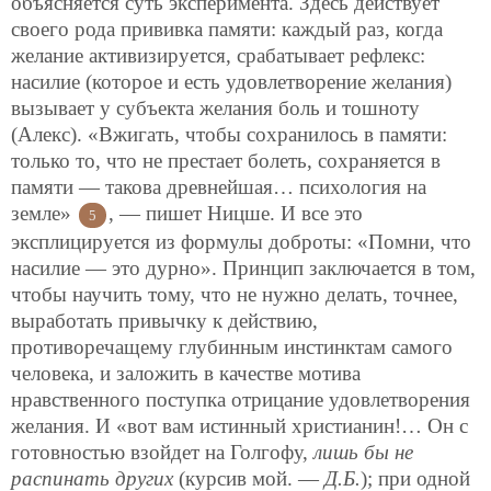
объясняется суть эксперимента. Здесь действует
своего рода прививка памяти: каждый раз, когда
желание активизируется, срабатывает рефлекс:
насилие (которое и есть удовлетворение желания)
вызывает у субъекта желания боль и тошноту
(Алекс). «Вжигать, чтобы сохранилось в памяти:
только то, что не престает болеть, сохраняется в
памяти — такова древнейшая… психология на
земле»
, — пишет Ницше. И все это
5
эксплицируется из формулы доброты: «Помни, что
насилие — это дурно». Принцип заключается в том,
чтобы научить тому, что не нужно делать, точнее,
выработать привычку к действию,
противоречащему глубинным инстинктам самого
человека, и заложить в качестве
мотива
нравственного поступка отрицание удовлетворения
желания. И «вот вам истинный христианин!… Он с
готовностью взойдет на Голгофу,
лишь бы не
распинать других
(курсив мой. —
Д.Б.
); при одной