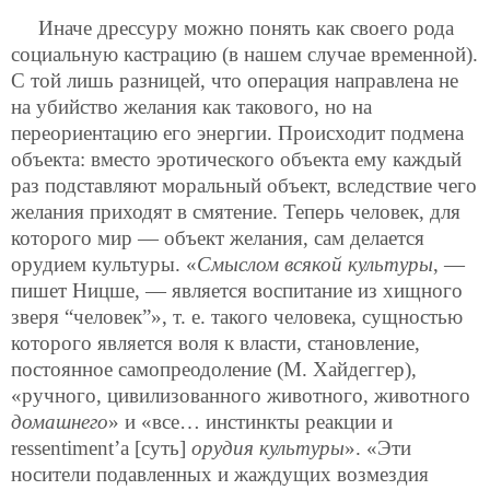
Иначе дрессуру можно понять как своего рода
социальную кастрацию (в нашем случае временной).
С той лишь разницей, что операция направлена не
на убийство желания как такового, но на
переориентацию его энергии. Происходит подмена
объекта: вместо эротического объекта ему каждый
раз подставляют моральный объект, вследствие чего
желания приходят в смятение. Теперь человек, для
которого мир — объект желания, сам делается
орудием культуры. «
Смыслом всякой культуры
, —
пишет Ницше, — является воспитание из хищного
зверя “человек”», т. е. такого человека, сущностью
которого является воля к власти, становление,
постоянное самопреодоление (М. Хайдеггер),
«ручного, цивилизованного животного, животного
домашнего
» и «все… инстинкты реакции и
ressentiment’а [суть]
орудия культуры
». «Эти
носители подавленных и жаждущих возмездия