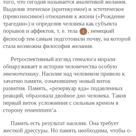
того, что сегодня называется аналитикой желания.
Выделив этическое (критикуемое) и эстетическое
(превозносимое) отношения к жизни («Рождение
трагедии») и определив человека как субъекта
порывов и аффектов, т. е. тела
, немецкий
1
философ тем самым подготовили почву, на которой
стала возможна философия желания.
Ретроспективный взгляд генеалога морали
обнаруживает в истории человечества особую
мнемотехнику
. Насилие над человеком привело к
зачатию памяти, означившему новый виток
развития. Память, «резервуар яда» подавленных
реакций, образовала двойное дно человека. Таков
первый виток усложнения с сильным креном в
сторону ressentment’а.
Память есть результат насилия. Она требует
жесткой дрессуры. Но память необходима, чтобы о-