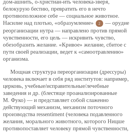
дом-ашнить, о-христиан-ить человека-зверя,
белокурую бестию, превратить его в нечто
противоположное себе — социальное животное.
Насилие над плотью, «образумление»
— орудие
2
реорганизации нутра — направлено против прямой
чувственности, его цель — искривить чувство,
обезобразить желание. «Кривое» желание, сбитое с
пути своей реализации, ведет к «самоотравлению»
организма.
Мощная структура переорганизации (дрессуры)
человека включает в себя ряд институтов: например,
церковь, учебные/исправительные/лечебные
заведения и др. (блестяще проанализированные
М. Фуко) —
и представляет собой слаженно
действующий механизм, механизм поточного
производства ressentiment (человека подавленного
желания, морального животного, которого Ницше
противопоставляет человеку прямой чувственности,