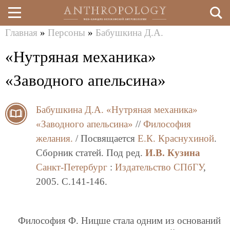
Главная
»
Персоны
»
Бабушкина Д.А.
Перейти
Вы
«Нутряная механика»
к
здесь
основному
«Заводного апельсина»
содержанию
Бабушкина Д.А.
«Нутряная механика»
«Заводного апельсина»
//
Философия
желания.
/ Посвящается
Е.К. Краснухиной
.
Сборник статей. Под ред.
И.В. Кузина
Санкт-Петербург
:
Издательство СПбГУ
,
2005. C.141-146.
Философия Ф. Ницше стала одним из оснований