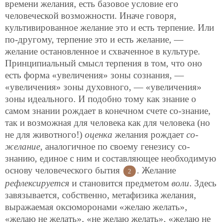
времени желания, есть базовое условие его
человеческой возможности. Иначе говоря,
культивированное желание это и есть терпение. Или
по-другому, терпение это и есть желание, —
желание остановленное и схваченное в культуре.
Принципиальный смысл терпения в том, что оно
есть форма «увеличения» зоны сознания, —
«увеличения» зоны духовного, — «увеличения»
зоны идеального. И подобно тому как знание о
самом знании рождает
в конечном счете со-знание,
так и возможная для человека как для человека (но
не для животного!)
оценка
желания рождает
со-
желание
, аналогичное по своему генезису со-
знанию, единое с ним и составляющее необходимую
основу человеческого бытия
. Желание
2
рефлексируется
и становится предметом
воли
. Здесь
завязывается, собственно, метафизика желания,
выражаемая оксюморонами «желаю желать»,
«желаю не желать», «не желаю желать», «желаю не