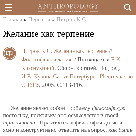
Главная
»
Персоны
»
Пигров К.С.
Перейти
Вы
Желание как терпение
к
здесь
основному
Пигров К.С.
Желание как терпение
//
содержанию
Философия желания.
/ Посвящается
Е.К.
Краснухиной
. Сборник статей. Под ред.
И.В. Кузина
Санкт-Петербург
:
Издательство
СПбГУ
, 2005. C.113-116.
Желание являет собой проблему
философскую
постольку, поскольку оно осмысляется в своей
трагичности
. Практическая философия должна
ясно и конструктивно ответить на вопрос,
как быть