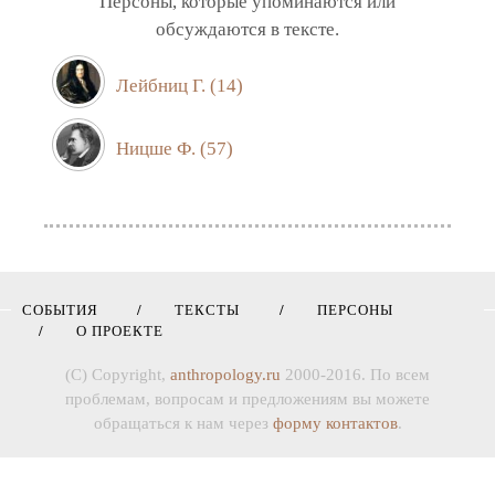
Персоны, которые упоминаются или
обсуждаются в тексте.
Лейбниц Г.
(14)
Ницше Ф.
(57)
СОБЫТИЯ
ТЕКСТЫ
ПЕРСОНЫ
О ПРОЕКТЕ
(C) Copyright,
anthropology.ru
2000-2016. По всем
проблемам, вопросам и предложениям вы можете
обращаться к нам через
форму контактов
.