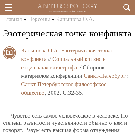
Главная
»
Персоны
»
Канышева О.А.
Перейти
Вы
Эзотерическая точка конфликта
к
здесь
основному
Канышева О.А.
Эзотерическая точка
содержанию
конфликта
//
Социальный кризис и
социальная катастрофа.
/ Сборник
материалов конференции
Санкт-Петербург
:
Санкт-Петербургское философское
общество
, 2002. C.32-35.
Чувство есть самое человеческое в человеке. По
степени развитости чувственности обычно о нем и
говорят. Разум есть высшая форма отчуждения