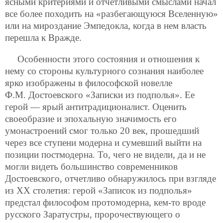
ясными критериями и отчетливыми смыслами начал
все более походить на «разбегающуюся Вселенную»
или на мироздание Эмпедокла, когда в нем власть
перешла к Вражде.
Особенности этого состояния и отношения к
нему со стороны культурного сознания наиболее
ярко изображены в философской новелле
Ф.М. Достоевского «Записки из подполья». Ее
герой — ярый антитрадиционалист. Оценить
своеобразие и эпохальную значимость его
умонастроений смог только 20 век, прошедший
через все ступени модерна и сумевший выйти на
позиции постмодерна. То, чего не видели, да и не
могли видеть большинство современников
Достоевского, отчетливо обнаружилось при взгляде
из ХХ столетия: герой «Записок из подполья»
предстал философом протомодерна, кем-то вроде
русского Заратустры, пророчествующего о