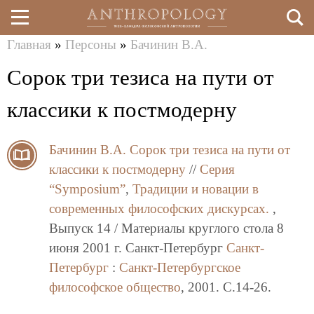
Главная
»
Персоны
»
Бачинин В.А.
Перейти
Вы
Сорок три тезиса на пути от
к
здесь
основному
классики к постмодерну
содержанию
Бачинин В.А.
Сорок три тезиса на пути от
классики к постмодерну
//
Серия
“Symposium”
,
Традиции и новации в
современных философских дискурсах.
,
Выпуск 14 / Материалы круглого стола 8
июня 2001 г. Санкт-Петербург
Санкт-
Петербург
:
Санкт-Петербургское
философское общество
, 2001. C.14-26.