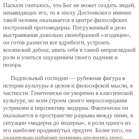
Паскаля считалось, что Бог не может создать людей,
ненавидящих его, то в эпоху Достоевского именно
такой человек оказывается в центре философских
построений протомодерна.
Погруженный в дело
выстраивания довольно своеобразной «эгодицеи»,
он готов разнести все вдребезги, устроить
вселенский дебош, явить себя в самой неприглядной
роли и упиться ощущением своего падения и
позора.
Подпольный господин — рубежная фигура в
истории культуры в целом и философской мысли, в
частности. Генетически он укоренен в классической
культуре, но всем строем своего миросозерцания
устремлен в перспективу модерна. Фактически он
оказывается в пространстве разрыва между ними, в
ситуации «модерна до модерна», в роли одного из
его наиболее продвинутых предтеч. Более того, он
сознательно избирает позицию апологета этого