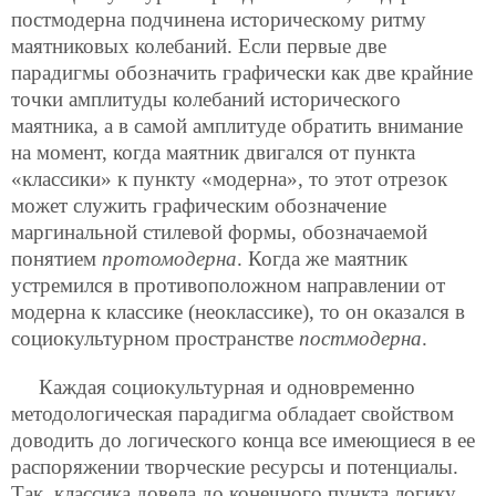
постмодерна подчинена историческому ритму
маятниковых колебаний. Если первые две
парадигмы обозначить графически как две крайние
точки амплитуды колебаний исторического
маятника, а в самой амплитуде обратить внимание
на момент, когда маятник двигался от пункта
«классики» к пункту «модерна», то этот отрезок
может служить графическим обозначение
маргинальной стилевой формы, обозначаемой
понятием
протомодерна
. Когда же маятник
устремился в противоположном направлении от
модерна к классике (неоклассике), то он оказался в
социокультурном пространстве
постмодерна
.
Каждая социокультурная и одновременно
методологическая парадигма обладает свойством
доводить до логического конца все имеющиеся в ее
распоряжении творческие ресурсы и потенциалы.
Так, классика довела до конечного пункта логику