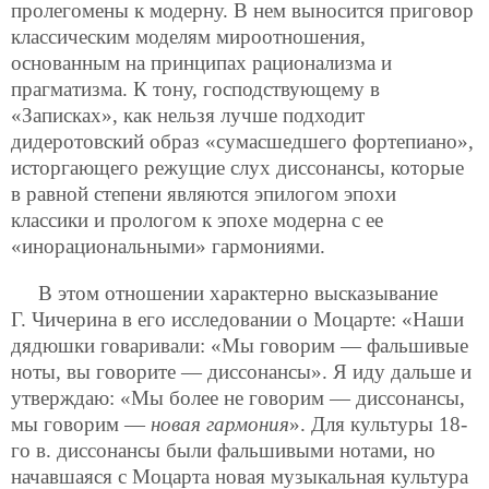
пролегомены к модерну. В нем выносится приговор
классическим моделям мироотношения,
основанным на принципах рационализма и
прагматизма. К тону, господствующему в
«Записках», как нельзя лучше подходит
дидеротовский образ «сумасшедшего фортепиано»,
исторгающего режущие слух диссонансы, которые
в равной степени являются эпилогом эпохи
классики и прологом к эпохе модерна с ее
«инорациональными» гармониями.
В этом отношении характерно высказывание
Г. Чичерина в его исследовании о Моцарте: «Наши
дядюшки говаривали: «Мы говорим — фальшивые
ноты, вы говорите — диссонансы». Я иду дальше и
утверждаю: «Мы более не говорим — диссонансы,
мы говорим —
новая гармония
». Для культуры 18-
го в. диссонансы были фальшивыми нотами, но
начавшаяся с Моцарта новая музыкальная культура