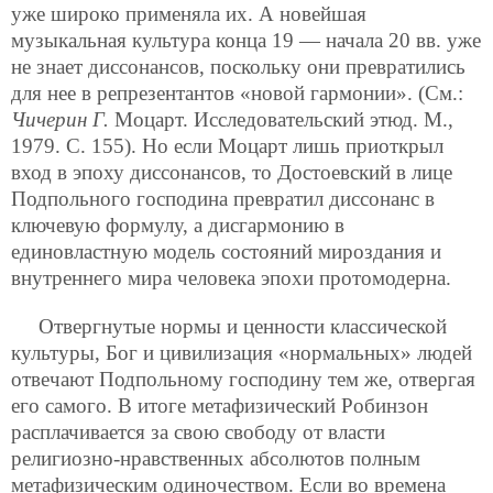
уже широко применяла их. А новейшая
музыкальная культура конца 19 — начала 20 вв. уже
не знает диссонансов, поскольку они превратились
для нее в репрезентантов «новой гармонии». (См.:
Чичерин Г.
Моцарт. Исследовательский этюд. М.,
1979. С. 155). Но если Моцарт лишь приоткрыл
вход в эпоху диссонансов, то Достоевский в лице
Подпольного господина превратил диссонанс в
ключевую формулу, а дисгармонию в
единовластную модель состояний мироздания и
внутреннего мира человека эпохи протомодерна.
Отвергнутые нормы и ценности классической
культуры, Бог и цивилизация «нормальных» людей
отвечают Подпольному господину тем же, отвергая
его самого. В итоге метафизический Робинзон
расплачивается за свою свободу от власти
религиозно-нравственных абсолютов полным
метафизическим одиночеством. Если во времена