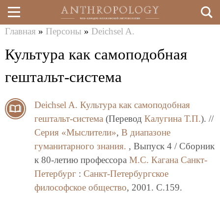
Главная
»
Персоны
»
Deichsel A.
Перейти
Вы
Культура как самоподобная
к
здесь
основному
гештальт-система
содержанию
Deichsel A.
Культура как самоподобная
гештальт-система
(Перевод
Калугина Т.П.
). //
Серия «Мыслители»
,
В диапазоне
гуманитарного знания.
, Выпуск 4 / Сборник
к 80-летию профессора
М.С. Кагана
Санкт-
Петербург
:
Санкт-Петербургское
философское общество
, 2001. C.159.