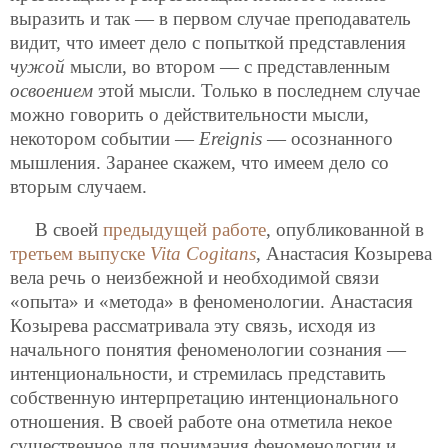
выразить и так — в первом случае преподаватель
видит, что имеет дело с попыткой представления
чужой
мысли, во втором — с представленным
освоением
этой мысли. Только в последнем случае
можно говорить о действительности мысли,
некотором событии —
Ereignis
— осознанного
мышления. Заранее скажем, что имеем дело со
вторым случаем.
В своей
предыдущей работе
, опубликованной в
третьем выпуске
Vita Cogitans
, Анастасия Козырева
вела речь о неизбежной и необходимой связи
«опыта» и «метода» в феноменологии. Анастасия
Козырева рассматривала эту связь, исходя из
начального понятия феноменологии сознания —
интенциональности, и стремилась представить
собственную интерпретацию интенционального
отношения. В своей работе она отметила некое
существенное для понимания феноменологии и