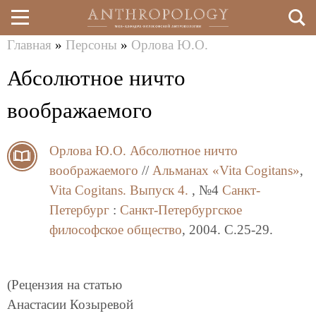
Главная
»
Персоны
»
Орлова Ю.О.
Перейти
Вы
Абсолютное ничто
к
здесь
основному
воображаемого
содержанию
Орлова Ю.О.
Абсолютное ничто
воображаемого
//
Альманах «Vita Cogitans»
,
Vita Cogitans. Выпуск 4.
, №4
Санкт-
Петербург
:
Санкт-Петербургское
философское общество
, 2004. C.25-29.
(Рецензия на статью
Анастасии Козыревой