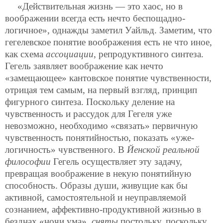
«Действительная жизнь — это хаос, но в
воображении всегда есть нечто беспощадно-
логичное», однажды заметил Уайльд. Заметим, что
гегелевское понятие воображения есть не что иное,
как схема
ассоциации
, репродуктивного синтеза.
Гегель заявляет воображение как нечто
«замещающее» кантовское понятие чувственности,
отрицая тем самым, на первый взгляд, принцип
фигурного синтеза. Поскольку деление на
чувственность и рассудок для Гегеля уже
невозможно, необходимо «связать» первичную
чувственность понятийностью, показать «уже-
логичность»
чувственного. В
Йенской реальной
философии
Гегель осуществляет эту задачу,
превращая воображение в некую понятийную
способность. Образы души, живущие как бы
активной, самостоятельной и неуправляемой
сознанием, аффективно-продуктивной жизнью в
безднах «ночи ума»,
сняты
постольку, поскольку