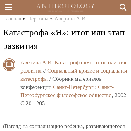
Главная
»
Персоны
»
Аверина А.И.
Перейти
Вы
Катастрофа «Я»: итог или этап
к
здесь
основному
развития
содержанию
Аверина А.И.
Катастрофа «Я»: итог или этап
развития
//
Социальный кризис и социальная
катастрофа.
/ Сборник материалов
конференции
Санкт-Петербург
:
Санкт-
Петербургское философское общество
, 2002.
C.201-205.
(Взгляд на социализацию ребенка, развивающегося