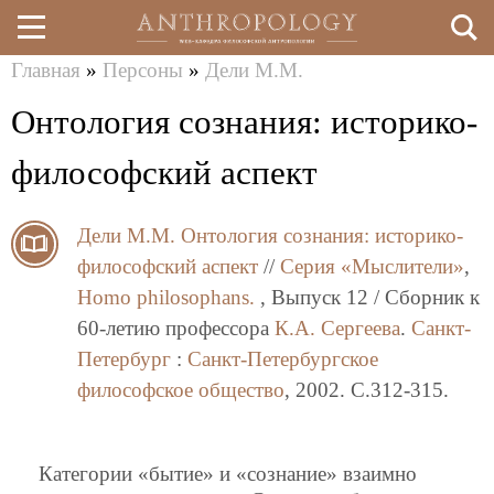
Главная
»
Персоны
»
Дели М.М.
Перейти
Вы
Онтология сознания: историко-
к
здесь
основному
философский аспект
содержанию
Дели М.М.
Онтология сознания: историко-
философский аспект
//
Серия «Мыслители»
,
Homo philosophans.
, Выпуск 12 / Сборник к
60-летию профессора
К.А. Сергеева
.
Санкт-
Петербург
:
Санкт-Петербургское
философское общество
, 2002. C.312-315.
Категории «бытие» и «сознание» взаимно