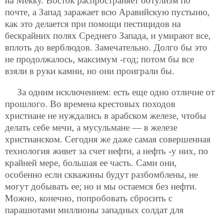
на Мекку. Восток распространяет ботулизм по
почте, а Запад заражает всю Аравийскую пустыню,
как это делается при помощи пестицидов на
бескрайних полях Среднего Запада, и умирают все,
вплоть до верблюдов. Замечательно. Долго бы это
не продолжалось, максимум -год; потом бы все
взяли в руки камни, но они проиграли бы.
За одним исключением: есть еще одно отличие от
прошлого. Во времена крестовых походов
христиане не нуждались в арабском железе, чтобы
делать себе мечи, а мусульмане — в железе
христианском. Сегодня же даже самая совершенная
технология живет за счет нефти, а нефть -у них, по
крайней мере, большая ее часть. Сами они,
особенно если скважины будут разбомблены, не
могут добывать ее; но и мы остаемся без нефти.
Можно, конечно, попробовать сбросить с
парашютами миллионы западных солдат для