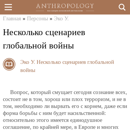
Главная
»
Персоны
»
Эко У.
Перейти
Вы
Несколько сценариев
к
здесь
основному
глобальной войны
содержанию
Эко У.
Несколько сценариев глобальной
войны
Вопрос, который смущает сегодня сознание всех,
состоит не в том, хорош или плох терроризм, и не в
том, необходимо ли вырвать его с корнем, даже если
форма борьбы с ним будет насильственной:
относительно этого имеется единодушное
соглашение, по крайней мере, в Европе и многих