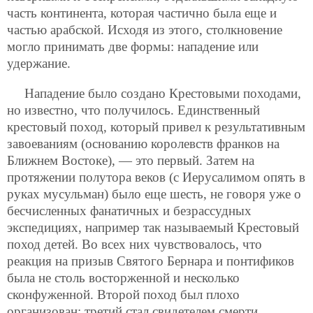
часть континента, которая частично была еще и
частью арабской. Исходя из этого, столкновение
могло принимать две формы: нападение или
удержание.
Нападение было создано Крестовыми походами,
но известно, что получилось. Единственный
крестовый поход, который привел к результативным
завоеваниям (основанию королевств франков на
Ближнем Востоке), — это первый. Затем на
протяжении полутора веков (с Иерусалимом опять в
руках мусульман) было еще шесть, не говоря уже о
бесчисленных фанатичных и безрассудных
экспедициях, например так называемый Крестовый
поход детей. Во всех них чувствовалось, что
реакция на призыв Святого Бернара и понтификов
была не столь восторженной и несколько
сконфуженной. Второй поход был плохо
организован; третий стал свидетелем смерти