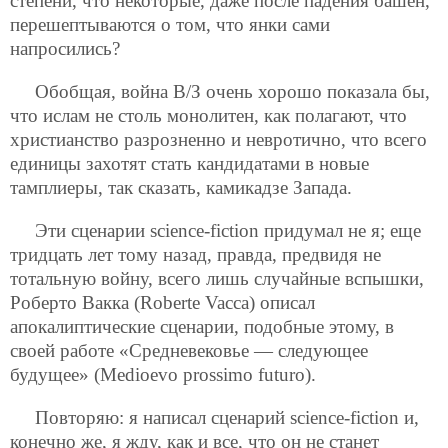
степени, что некоторые, даже после падения башен,
перешептываются о том, что янки сами
напросились?
Обобщая, война В/З очень хорошо показала бы,
что ислам не столь монолитен, как полагают, что
христианство разрозненно и невротично, что всего
единицы захотят стать кандидатами в новые
тамплиеры, так сказать, камикадзе Запада.
Эти сценарии science-fiction придумал не я; еще
тридцать лет тому назад, правда, предвидя не
тотальную войну, всего лишь случайные вспышки,
Роберто Вакка (Roberte Vacca) описал
апокалиптические сценарии, подобные этому, в
своей работе «Средневековье — следующее
будущее» (Medioevo prossimo futuro).
Повторяю: я написал сценарий science-fiction и,
конечно же, я жду, как и все, что он не станет