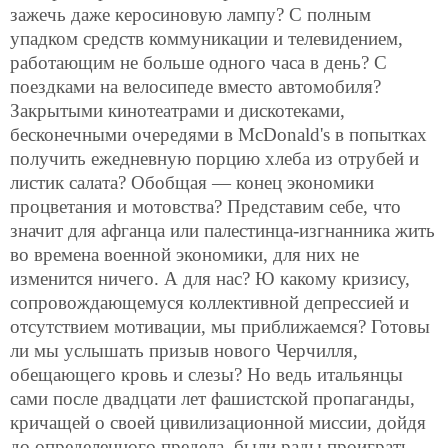
зажечь даже керосиновую лампу? С полным
упадком средств коммуникации и телевидением,
работающим не больше одного часа в день? С
поездками на велосипеде вместо автомобиля?
Закрытыми кинотеатрами и дискотеками,
бесконечными очередями в McDonald's в попытках
получить ежедневную порцию хлеба из отрубей и
листик салата? Обобщая — конец экономики
процветания и мотовства? Представим себе, что
значит для афганца или палестинца-изгнанника жить
во времена военной экономики, для них не
изменится ничего. А для нас? Ю какому кризису,
сопровождающемуся коллективной депрессией и
отсутствием мотивации, мы приближаемся? Готовы
ли мы услышать призыв нового Черчилля,
обещающего кровь и слезы? Но ведь итальянцы
сами после двадцати лет фашистской пропаганды,
кричащей о своей цивилизационной миссии, дойдя
до определенного предела, были рады проиграть