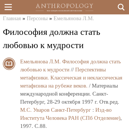
Главная
»
Персоны
»
Емельянова Л.М.
Перейти
Вы
Философия должна стать
к
здесь
основному
любовью к мудрости
содержанию
Емельянова Л.М.
Философия должна стать
любовью к мудрости
//
Перспективы
метафизики. Классическая и неклассическая
метафизика на рубеже веков.
/ Материалы
международной конференции. Санкт-
Петербург, 28-29 октября 1997 г. Отв.ред.
М.С. Уваров
Санкт-Петербург
:
Изд-во
Института Человека РАН (СПб Отделение)
,
1997. C.88.