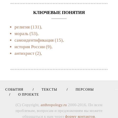
КЛЮЧЕВЫЕ ПОНЯТИЯ
религия
(131),
мораль
(53),
самоидентификация
(15),
история России
(9),
антихрист
(2),
СОБЫТИЯ
ТЕКСТЫ
ПЕРСОНЫ
О ПРОЕКТЕ
(C) Copyright,
anthropology.ru
2000-2016. По всем
проблемам, вопросам и предложениям вы можете
обращаться к нам через
форму контактов
.