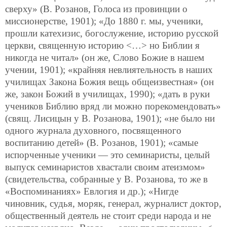
сверху» (В. Розанов, Голоса из провинции о
миссионерстве, 1901); «До 1880 г. мы, ученики,
прошли катехизис, богослужение, историю русской
церкви, священную историю <…> но Библии я
никогда не читал» (он же, Слово Божие в нашем
учении, 1901); «крайняя невлиятельность в наших
училищах Закона Божия вещь общеизвестная» (он
же, закон Божий в училищах, 1990);
«дать в руки
учеников Библию вряд ли можно порекомендовать»
(свящ. Лисицын у В. Розанова, 1901); «не было ни
одного журнала духовного, посвященного
воспитанию детей» (В. Розанов, 1901); «самые
испорченные ученики — это семинаристы, целый
выпуск семинаристов хвастали своим атеизмом»
(свидетельства, собранные у В. Розанова, то же в
«Воспоминаниях» Евлогия и др.); «Нигде
чиновник, судья, моряк, генерал, журналист доктор,
общественный деятель не стоит среди народа и не