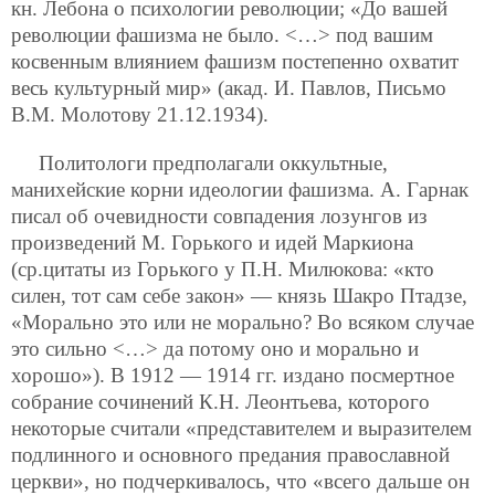
кн. Лебона о психологии революции; «До вашей
революции фашизма не было. <…> под вашим
косвенным влиянием фашизм постепенно охватит
весь культурный мир» (акад. И. Павлов, Письмо
В.М. Молотову 21.12.1934).
Политологи предполагали оккультные,
манихейские корни идеологии фашизма. А. Гарнак
писал об очевидности совпадения лозунгов из
произведений М. Горького и идей Маркиона
(ср.цитаты из Горького у П.Н. Милюкова: «кто
силен, тот сам себе закон» — князь Шакро Птадзе,
«Морально это или не морально? Во всяком случае
это сильно <…> да потому оно и морально и
хорошо»). В 1912 — 1914 гг. издано посмертное
собрание сочинений К.Н. Леонтьева, которого
некоторые считали «представителем и выразителем
подлинного и основного предания православной
церкви», но подчеркивалось, что «всего дальше он