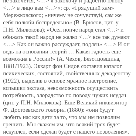
не захочется, <…> я захохочу и радостно плюну
<…> в лицо вам <…>«; ср. «Грядущий хам»
Мережковского; «ничему не сочувствуй, сам же
себя полюби беспредельно» (В. Брюсов, цит. у
П.Н. Милюкова); «Осел нонче народ стал <…> и
обижать такой народ не жалко <…> все так думают
<…> Как он важно рассуждает, подлец» <…> И он
ведь на основании теорий … Какая гадость еще
возможна в России!» (А. Чехов, Безотцовщина,
1881/1923). Эккарт фон Сидов составил каталог
психических, состояний, свойственных декаденству
(1922), выделив в основе мрачное настроение,
вспышки экстаза, невозможность осуществить
потребность, злорадство по поводу чужих неудач
(цит. у П.Н. Милюкова). Еще Великий инквизитор
Ф. Достоевского говорил (1880): «они будут
любить
нас как дети за то, что мы им позволим
грешить. Мы скажем им, что всякий грех будет
искуплен, если сделан будет с нашего позволения».