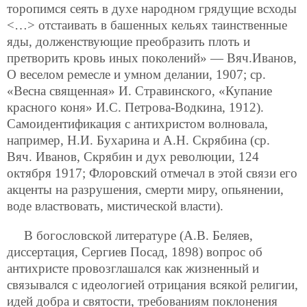
торопимся сеять в духе народном грядущие всходы
<…> отстаивать в башенных кельях таинственные
яды, долженствующие преобразить плоть и
претворить кровь иных поколений» — Вяч.Иванов,
О веселом ремесле и умном делании, 1907; ср.
«Весна священная» И. Стравинского, «Купание
красного коня» И.С. Петрова-Водкина, 1912).
Самоидентификация с антихристом волновала,
например, Н.И. Бухарина и А.Н. Скрябина (ср.
Вяч. Иванов, Скрябин и дух революции, 124
октября 1917; Флоровский отмечал в этой связи его
акценты на разрушения, смерти миру, опьянении,
воде властвовать, мистической власти).
В богословской литературе (А.В. Беляев,
диссертация, Сергиев Посад, 1898) вопрос об
антихристе провозглашался как жизненный и
связывался с идеологией отрицания всякой религии,
идей добра и святости, требованиям поклонения