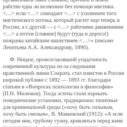
рабство едва ли возможно без помощи мистики.
<…> если <…> совпадает <…> с усилением того
мистического потока, который растет еще теперь в
России, а с другой — с <…> рабочими движениями
<…> а потом [славяне] будут (туда и дорога!)
пожраны китайским нашествием <…>« (письмо
Леонтьева А.А. Александрову, 1890).
Ф. Ницше, провозгласивший упадочность
современной культуры из-за следования
нравственной линии Сократа, стал известен в России
широкой публике с 1892 — 1893 гг. благодаря
статьям в «Вопросах психологии и философии»
(П.Н. Милюков). Тогда эстеты стали изрекать
поведенческие установки, традиционно типичные
для криминальной среды («хочу быть сильным,
хочу быть смелым», В. Маяковский (1912): «А если
сегодня мне, грубому гунну, кривляться перед вами