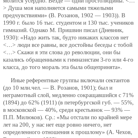
молится усердно. Везде — одни простолюдины. <…
> Душа моя наполняется самыми тяжелыми
предчувствиями» (В. Розанов, 1902 — 1903)). В
1990 г. было 16 тыс. студентом и 130 тыс. учеников
гимназий. Однако М. Пришвин писал (Дневник,
1930): «Надо жить так, будто никаких классов нет
<…> люди все равны, все достойны беседы с тобой
<…> Скажи я эти слова до революции, они бы
казались обращенными к гимназистам 3-го или 4-го
класса, до того мораль эта была общепринята».
Иные референтные группы включали сектантов
(до 10 млн.чел. — В. Розанов, 1901); был и
неграмотный слой, медленно сокращавшийся с 71%
(1894) до 62% (1911) (в петербургской губ. — 55%,
в московской — 40%, среди крестьянок — 93% —
П.П. Милюков). Ср.: «Мы отстали по крайней мере
лет на 200, у нас нет еще ровно ничего, нет
определенного отношения к прошлому» (А. Чехов,