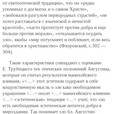
от святоотеческой традиции», что он «редко
упоминал о догматах и о самом Христе»,
«любовался
разгулом первородных страстей», «не
хотел расставаться с языческой и нечистой
красотой», «часто протестует против добра и еще
больше против морали», «отказывается осудить
зло», якобы «мир потускнеет и поблекнет, если весь
обратится в христианство» (Флоровский, с.302 —
304).
Такие характеристики совпадают с оценками
Е. Трубецкого тех этических положений Августина,
которые он считал результатом манихейского
влияния, »<…> этот эстетизм содержит в себе
кощунственную мысль о зле како необходимом
украшении <…> носит <…> манихейского влияния.
<…> «эстетическая» теодицея <…> учит, что зло
есть необходимая эстетическая антитеза добра в
мироздании. Так понимает зло бл. Августин: