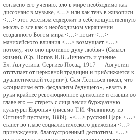
согласно его учению, зло в мире необходимо как
диссонанс в музыке, <…> или как тень в живописи
<…> этот эстетизм содержит в себе кощунственную
мысль о зле как о необходимом украшении
созданного Богом мира <…> носит <…>
манихейского влияния <…> возмущает <…>
потому, что оно противно духу любви» (Смысл
жизни). (Ср. Попов И.В. Личность и учение
Бл. Августина. Сергиев Посад, 1917 — Августин
отступает от церковной традиции и приближается к
дуалистической теории»). Сам Леонтьев писал, что
«социализм есть феодализм будущего», «взять в
руки крайнее революционное движение и ставши во
главе его — стереть с лица земли буржуазную
культуры Европы» (письмо Т.И. Филиппову из
Оптиной пустыни, 1889), »<…> русский Царь <…>
станет во главе социалистического движения <…>
принуждение, благоустроенный деспотизм, <…>
организовать такое сложное, прочное и новое