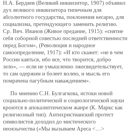
Н.А. Бердяев (Великий инквизитор, 1907) объявил
дух великого инквизитора типичным для
абсолютного государства, поклонения кесарю, для
социализма, претендующего заменить религию.
Ср. Вяч. Иванов (Живое предание, 1915): «снятие
себя соборной совестью последней ответственности
перед Богом», (Революция и народное
самоопределение, 1917): «И кто скажет: «не в чем
России каяться, ибо все, что творится, добро
зело», — если не умышленно лжесвидетельствует,
то сам одержим и болеет волею, и мысль его
помрачена пагубным наваждением».
По мнению С.Н. Булгагкова, истоки новой
социально-политической и социологической науки
кроются в апокалиптическом жанре (К. Маркс как
религиозный тип). Антихристианский протест
символистов доходил до мистического
неоязычества («Мы вызываем Ареса <…>