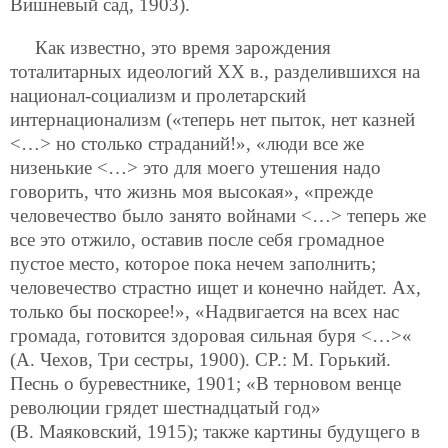
Вишневый сад, 1903).
Как известно, это время зарождения
тоталитарных идеологий XX в., разделившихся на
национал-социализм и пролетарский
интернационализм («теперь нет пыток, нет казней
<…> но столько страданий!», «люди все же
низенькие <…> это для моего утешения надо
говорить, что жизнь моя высокая», «прежде
человечество было занято войнами <…> теперь же
все это отжило, оставив после себя громадное
пустое место, которое пока нечем заполнить;
человечество страстно ищет и конечно найдет. Ах,
только бы поскорее!», «Надвигается на всех нас
громада, готовится здоровая сильная буря <…>«
(А. Чехов, Три сестры, 1900). СР.: М. Горький.
Песнь о буревестнике, 1901; «В терновом венце
революции грядет шестнадцатый год»
(В. Маяковский, 1915); также картины будущего в