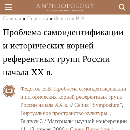
Главная
»
Персоны
»
Федотов В.В.
Перейти
Вы
Проблема самоидентификации
к
здесь
основному
и исторических корней
содержанию
референтных групп России
начала XX в.
Федотов В.В.
Проблема самоидентификации
и исторических корней референтных групп
России начала XX в.
//
Серия “Symposium”
,
Виртуальное пространство культуры.
,
Выпуск 3 / Материалы научной конференции
11–13 апреля 2000 г
Санкт-Петербург
: