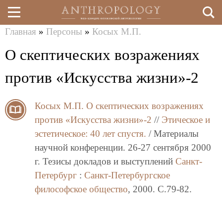
Главная
»
Персоны
»
Косых М.П.
Перейти
Вы
О скептических возражениях
к
здесь
основному
против «Искусства жизни»-2
содержанию
Косых М.П.
О скептических возражениях
против «Искусства жизни»-2
//
Этическое и
эстетическое: 40 лет спустя.
/ Материалы
научной конференции. 26-27 сентября 2000
г. Тезисы докладов и выступлений
Санкт-
Петербург
:
Санкт-Петербургское
философское общество
, 2000. C.79-82.