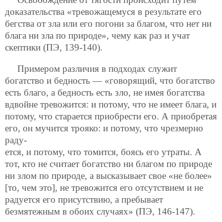
доказательства «тревожащемуся в результате его
бегства от зла или его погони за благом, что нет ни
блага ни зла по природе», чему как раз и учат
скептики (ПЭ, 139-140).
Примером различия в подходах служит
богатство и бедность — «говорящий, что богатство
есть благо, а бедность есть зло, не имея богатства
вдвойне тревожится: и потому, что не имеет блага, и
потому, что старается приобрести его. А приобретая
его, он мучится трояко: и потому, что чрезмерно
раду-
ется, и потому, что томится, боясь его утраты. А
тот, кто не считает богатство ни благом по природе
ни злом по природе, а высказывает свое «не более»
[то, чем это], не тревожится его отсутствием и не
радуется его присутствию, а пребывает
безмятежным в обоих случаях» (ПЭ, 146-147).