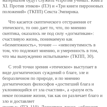
материалом будут служить «Против ученых. Книга
XI. Против этиков» (ПЭ) и «Три книги пирроновых
положений» (ТКПП) Секста Эмпирика.
Что касается скептического отстранения от
этического, то оно дает то, что, по мнению
скептика, оказалось не под силу «догматикам»:
счастливую жизнь, понимаемую как
«безмятежность», точнее — «невозмутимость в
том, что подлежит мнению, и умеренность в том,
что мы вынужденно испытываем» (ТКПП, 30).
С этой точки зрения «этическое» выступает в
виде догматических суждений о благе, зле и
безразличном по природе, и по мнению
догматических философов «достигший блага и
уклоняющийся от зла счастлив», а «разум есть
некое познание жизни, так как он различает благо и
зло и доставляет
счастье» (ПЭ, 110). Догматики, также, «обещают