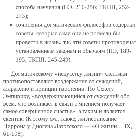
способа научения (ПЭ, 216-256; ТКПП, 252-
273);
сочинения догматических философов содержат
советы, которые сами они не посмели бы
провести в жизнь, т.к. эти советы противоречат
установленным законам и обычаям (ПЭ, 189-
195; ТКПП, 245-249).
Догматическому «искусству жизни» скептики
противопоставляют воздержание от суждений,
атараксию и принцип изостении. По Сексту
Эмпирику, «воздерживающийся от суждений обо
всем, что возникает в связи с мнением получает
самое совершенное счастье», а таким и является
скептик. (К этому см., также, жизнеописание
Пиррона у Диогена Лаэртского — «О жизни… IX,
61-108).