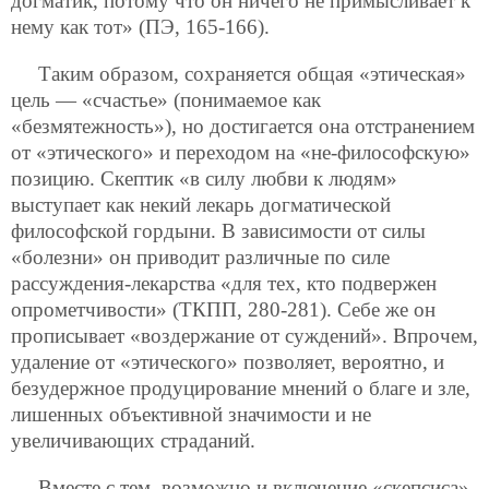
догматик, потому что он ничего не примысливает к
нему как тот» (ПЭ, 165-166).
Таким образом, сохраняется общая «этическая»
цель — «счастье» (понимаемое как
«безмятежность»), но достигается она отстранением
от «этического» и переходом на «не-философскую»
позицию. Скептик «в силу любви к людям»
выступает как некий лекарь догматической
философской гордыни. В зависимости от силы
«болезни» он приводит различные по силе
рассуждения-лекарства «для тех, кто подвержен
опрометчивости» (ТКПП, 280-281). Себе же он
прописывает «воздержание от суждений». Впрочем,
удаление от «этического» позволяет, вероятно, и
безудержное продуцирование мнений о благе и зле,
лишенных объективной значимости и не
увеличивающих страданий.
Вместе с тем, возможно и включение «скепсиса»