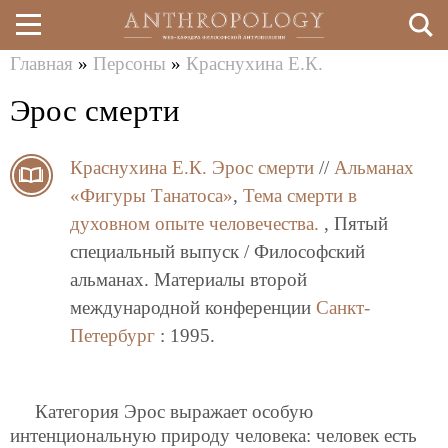
Главная
»
Персоны
»
Краснухина Е.К.
Перейти
Вы
Эрос смерти
к
здесь
основному
Краснухина Е.К.
Эрос смерти
//
Альманах
содержанию
«Фигуры Танатоса»
,
Тема смерти в
духовном опыте человечества.
, Пятый
специальный выпуск / Философский
альманах. Материалы второй
международной конференции
Санкт-
Петербург
: 1995.
Категория Эрос выражает особую
интенциональную природу человека: человек есть