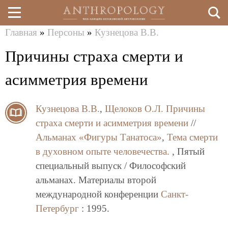
Главная
»
Персоны
»
Кузнецова В.В.
Перейти
Вы
Причины страха смерти и
к
здесь
основному
асимметрия времени
содержанию
Кузнецова В.В.
,
Щелоков О.Л.
Причины
страха смерти и асимметрия времени
//
Альманах «Фигуры Танатоса»
,
Тема смерти
в духовном опыте человечества.
, Пятый
специальный выпуск / Философский
альманах. Материалы второй
международной конференции
Санкт-
Петербург
: 1995.