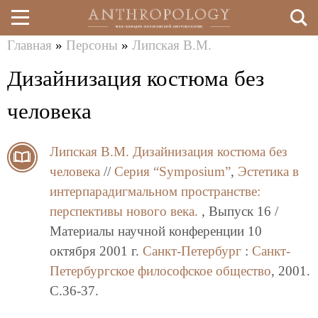
Главная
»
Персоны
»
Липская В.М.
Перейти
Вы
Дизайнизация костюма без
к
здесь
основному
человека
содержанию
Липская В.М.
Дизайнизация костюма без
человека
//
Серия “Symposium”
,
Эстетика в
интерпарадигмальном пространстве:
перспективы нового века.
, Выпуск 16 /
Материалы научной конференции 10
октября 2001 г.
Санкт-Петербург
:
Санкт-
Петербургское философское общество
, 2001.
C.36-37.