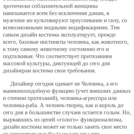
эротически соблазнительной женщины
навязывается всем без исключения дамам, в
мужчине же культивируют преуспевание и силу, со
всевозможными модными модификациями. Тем
самым дизайн костюма эксплуатирует, прежде
всего, базовые инстинкты человека, как животного,
к тому самому животному состоянию его и
подталкивая. Что соответствует притязаниям
массовой культуры, диктующей до сего дня
дизайнерам костюма свои требования.
Дизайнер сегодня одевает не Человека, а его
манекеноподобную функцию (учет внешних данных
и степени притязаний), человека-агрессора или
человека-раба. А человек-творец, как и король до
сего дня в большинстве случаев остается голым. Но,
вырвавшись из цепей «голого» функционализма,
дизайн костюма может не только занять свое место
со-вершителя судьбы (а не карьеры или